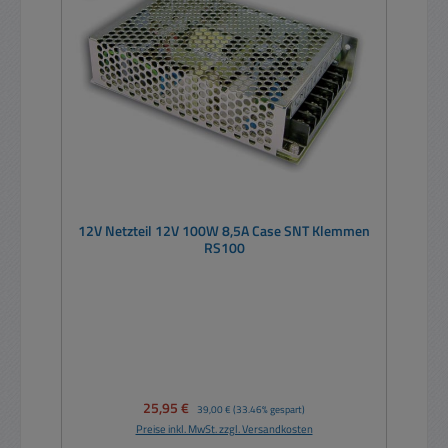
12V Netzteil 12V 100W 8,5A Case SNT Klemmen
RS100
Verkaufspreis:
25,95 €
Regulärer Preis:
39,00 €
(33.46% gespart)
Preise inkl. MwSt. zzgl. Versandkosten