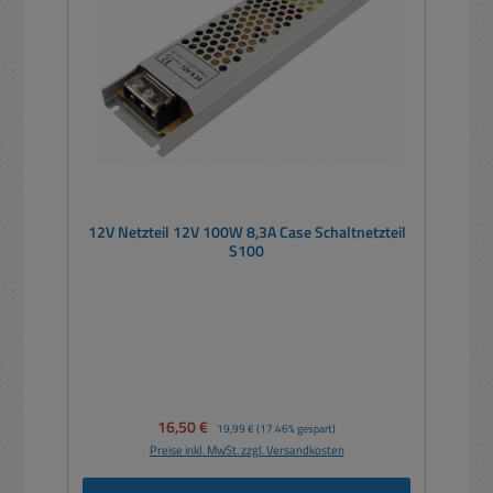
12V Netzteil 12V 100W 8,3A Case Schaltnetzteil
S100
Verkaufspreis:
16,50 €
Regulärer Preis:
19,99 €
(17.46% gespart)
Preise inkl. MwSt. zzgl. Versandkosten