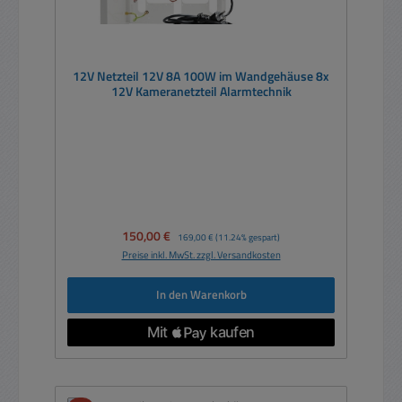
12V Netzteil 12V 8A 100W im Wandgehäuse 8x
12V Kameranetzteil Alarmtechnik
Verkaufspreis:
150,00 €
Regulärer Preis:
169,00 €
(11.24% gespart)
Preise inkl. MwSt. zzgl. Versandkosten
In den Warenkorb