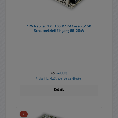
12V Netzteil 12V 150W 12A Case RS150
Schaltnetzteil Eingang 88-264V
Regulärer Preis:
Ab
24,00 €
Preise inkl. MwSt. zzgl. Versandkosten
Details
Rabatt
%