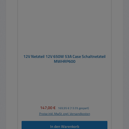
12V Netzteil 12V 650W 53A Case Schaltnetzteil
MWHRP600
Verkaufspreis:
147,00 €
Regulärer Preis:
169,95 €
(13.5% gespart)
Preise inkl. MwSt. zzgl. Versandkosten
In den Warenkorb