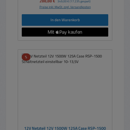
Verkaufspreis:
288,88 €
349,00 €
(17.23% gespart)
Preise inkl. MwSt. zzgl. Versandkosten
In den Warenkorb
Rabatt
%
12V Netzteil 12V 1500W 125A Case RSP-1500