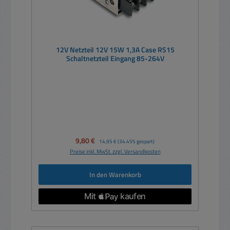
12V Netzteil 12V 15W 1,3A Case RS15
Schaltnetzteil Eingang 85-264V
Verkaufspreis:
9,80 €
Regulärer Preis:
14,95 €
(34.45% gespart)
Preise inkl. MwSt. zzgl. Versandkosten
In den Warenkorb