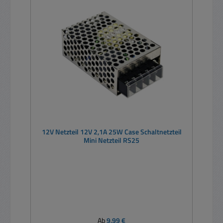
12V Netzteil 12V 2,1A 25W Case Schaltnetzteil
Mini Netzteil RS25
Regulärer Preis:
Ab
9,99 €