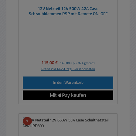
12V Netzteil 12V 500W 42A Case
Schraubklemmen RSP mit Remote ON-OFF
Verkaufspreis:
115,00 €
Regulärer Preis:
149,00 €
(22.82% gespart)
Preise inkl. MwSt. zzgl. Versandkosten
In den Warenkorb
Rabatt
%