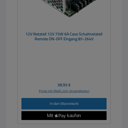
12V Netzteil 12V 75W 6A Case Schaltnetzteil
Remote ON-OFF Eingang 85-264V
Regulärer Preis:
38,95 €
Preise inkl. MwSt. zzgl. Versandkosten
In den Warenkorb