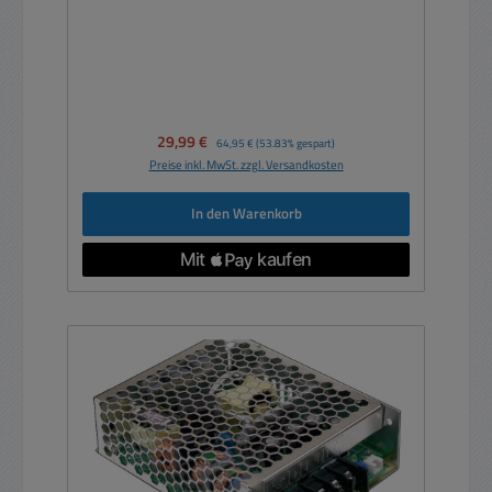
Verkaufspreis:
29,99 €
Regulärer Preis:
64,95 €
(53.83% gespart)
Preise inkl. MwSt. zzgl. Versandkosten
In den Warenkorb