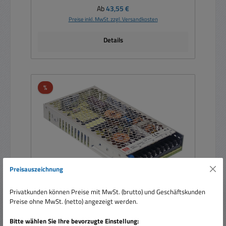
Regulärer Preis:
Ab
43,55 €
Preise inkl. MwSt. zzgl. Versandkosten
Details
Rabatt
%
Preisauszeichnung
Privatkunden können Preise mit MwSt. (brutto) und Geschäftskunden
Preise ohne MwSt. (netto) angezeigt werden.
12V Netzteil 12V 16A 200W Case Schaltnetzteil
Eingang 85-264V
Bitte wählen Sie Ihre bevorzugte Einstellung: