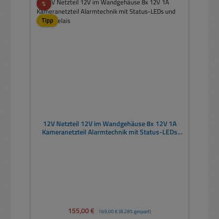
Rabatt
%
Tipp
12V Netzteil 12V im Wandgehäuse 8x 12V 1A
Kameranetzteil Alarmtechnik mit Status-LEDs
und Ausfallrelais
Verkaufspreis:
155,00 €
Regulärer Preis:
169,00 €
(8.28% gespart)