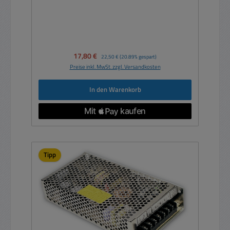
Verkaufspreis:
17,80 €
Regulärer Preis:
22,50 €
(20.89% gespart)
Preise inkl. MwSt. zzgl. Versandkosten
In den Warenkorb
Tipp