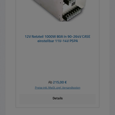
12V Netzteil 1000W 80A In 90-264V CASE
einstellbar 11V-14V PSPA
Regulärer Preis:
Ab
215,00 €
Preise inkl. MwSt. zzgl. Versandkosten
Details