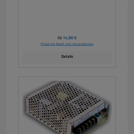
Regulärer Preis:
Ab
14,90 €
Preise inkl. MwSt. zzgl. Versandkosten
Details