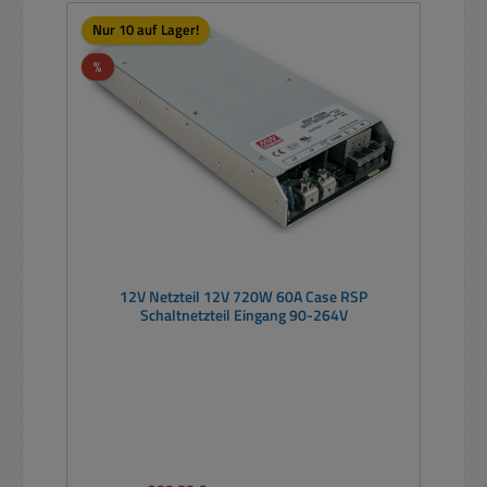
Nur 10 auf Lager!
Rabatt
%
12V Netzteil 12V 720W 60A Case RSP
Schaltnetzteil Eingang 90-264V
Regulärer Preis: