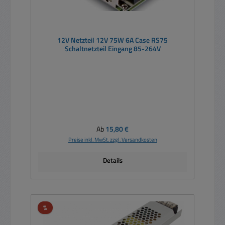
12V Netzteil 12V 75W 6A Case RS75
Schaltnetzteil Eingang 85-264V
Regulärer Preis:
Ab
15,80 €
Preise inkl. MwSt. zzgl. Versandkosten
Details
Rabatt
%