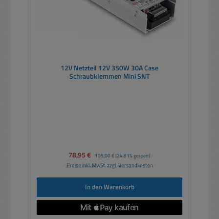
12V Netzteil 12V 350W 30A Case
Schraubklemmen Mini SNT
Verkaufspreis:
78,95 €
Regulärer Preis:
105,00 €
(24.81% gespart)
Preise inkl. MwSt. zzgl. Versandkosten
In den Warenkorb