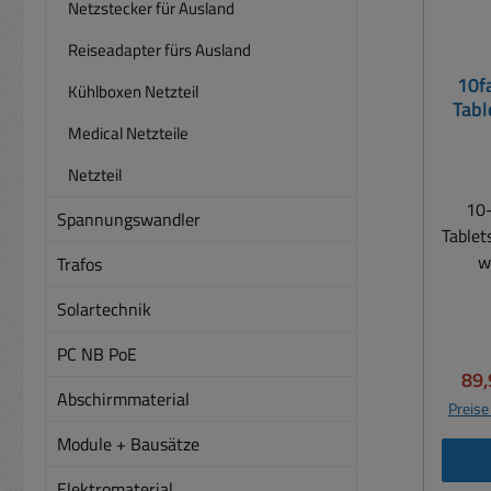
Netzstecker für Ausland
Reiseadapter fürs Ausland
10f
Kühlboxen Netzteil
Tabl
Lad
Medical Netzteile
Netzteil
10-
Spannungswandler
Tablet
w
Trafos
Arbe
Solartechnik
Mont
Logist
PC NB PoE
Ho
Ver
89,
Simu
Abschirmmaterial
Preise
Table
Module + Bausätze
USB-
2.4
Elektromaterial