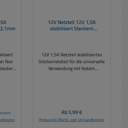
,5A
12V Netzteil 12V 1,5A
,5x2,1mm
stabilisiert Steckern
5,5x2,1mm PCE-Serie
ilisiert
12V 1,5A Netzteil stabilisiertes
 an Nov
Steckernetzteil für die universelle
stecker-
Verwendung mit festem
ge zum
Hohlstecker Hochbelastbares
7m
stabilisiertes Netzteil mit 12Volt
2,1mm
DC Ausgang mit vormontiertem
nterpin +
DC-Stecker (5,5 x 2,1mm) Feste
Polarität ! Steckernetzteil der PCE
ch
Serie nach neuester Norm CoC V5
Regulärer Preis:
Ab
5,99 €
espart)
gang:
für die universelle Verwendung.
andkosten
Preise inkl. MwSt. zzgl. Versandkosten
Technische Daten: Eingang