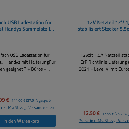
ach USB Ladestation für
12V Netzteil 12V 1
et Handys Sammelstelle
stabilisiert Stecker 5
estation mit Halterung
fach USB Ladestation für
12Volt 1,5A Netzteil stab
s.... Handys mit HalterungFür
ErP Richtlinie Lieferung
en geeignet ? + Büros +
2021 = Level VI mit Euro
itsgruppe + Arbeitsplatz +
Netzanschluss Kabellän
ageleiter + Meisterbüro +
Verbraucher ca. 1,
ik + Schule + Bibliotheken +
Ausgangsstecker 5,5x
tels & Restaurants usw.
Hohlstecker ( Polarität Ce
kaufspreis:
Regulärer Preis:
99 €
144,00 €
(37.51% gespart)
ltanes Laden von bis zu 10
) Technische Daten: Spannung:
 inkl. MwSt. zzgl. Versandkosten
ts, Smartphones und anderen
220-240VAC typis
Verkaufspreis:
Regulärer Preis:
12,90 €
17,99 €
(28.29% g
Geräten Lädt mit maximal
Autom.Weitbereichsein
In den Warenkorb
Preise inkl. MwSt. zzgl. Vers
A je Port, bei simultaner
100...240Vac 47-63Hz Ausgang: