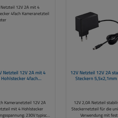
stecker 5,5x2,1mm ( Center
Weitbereichseingang: 100.
att
+) Abmessungen: L:77mm
60/50Hz dadurch Wel
H:42mm B:30mm
einsetzbar Feste
Ausgangsspannung 12V
Gleichspannung stabili
Belastbarkeit-Ausgang
1000mA = max 1A Leistung /
Belastbarkeit max. 1
Anschlusssteckern: Hohls
5,5 x 2,1mm ( Schaftläng
Feste Polarität ( + ) P
 Netzteil 12V 2A mit 4
12V Netzteil 12V 2A stab
Innenkontakt Kabel kurzes
Hohlstecker 4fach
Steckern 5,5x2,1mm
flaches Litzenkabel Läng
eranetzteil Y-Adapter
Serie
940mm = 94cm EuP / ERP
Efficiency Level: CoC V5 
Power Consumption: < 0.0
ch Kameranetzteil 12V 2A
12V 2,0A Netzteil stabili
< 0,1W Energiesparen
tzteil mit 4 Hohlstecker
Steckernetzteil für die un
StandBy Funktion Integ
ngsspannung: 230V typisch
Verwendung mit fes
Schutzmechanismen Prot