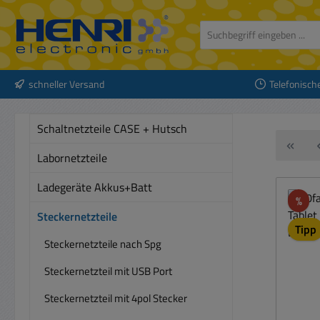
 Hauptinhalt springen
Zur Suche springen
Zur Hauptnavigation springen
schneller Versand
Telefonisch
Schaltnetzteile CASE + Hutsch
Labornetzteile
Ladegeräte Akkus+Batt
Rab
%
Steckernetzteile
Tipp
Steckernetzteile nach Spg
Steckernetzteil mit USB Port
Steckernetzteil mit 4pol Stecker