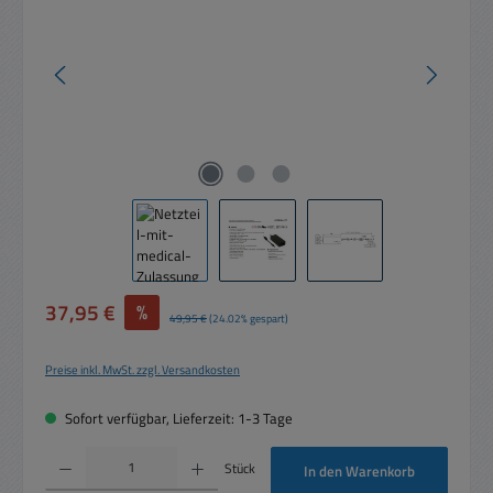
Verkaufspreis:
37,95 €
%
Regulärer Preis:
49,95 €
(24.02% gespart)
Preise inkl. MwSt. zzgl. Versandkosten
Sofort verfügbar, Lieferzeit: 1-3 Tage
Produkt Anzahl: Gib den gewünschten Wert ein oder benutze die Schaltflächen um die 
Stück
In den Warenkorb