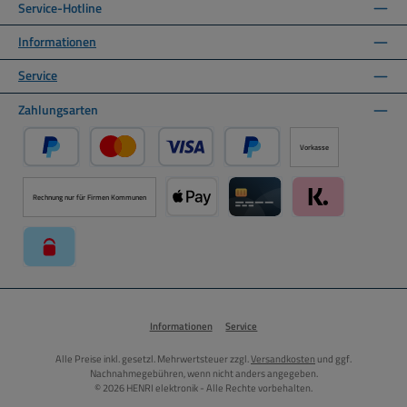
Service-Hotline
Informationen
Service
Zahlungsarten
Vorkasse
PayPal
Kredit- oder Debitkarte über PayPal
Später Bezahlen über PayPal
Rechnung nur für Firmen Kommunen
Apple Pay über Mollie Zahlungssystem
Kreditkarte über Mollie Zahl
Klarna über Moll
paysafecard über Mollie Zahlungssystem
Informationen
Service
Alle Preise inkl. gesetzl. Mehrwertsteuer zzgl.
Versandkosten
und ggf.
Nachnahmegebühren, wenn nicht anders angegeben.
© 2026 HENRI elektronik - Alle Rechte vorbehalten.