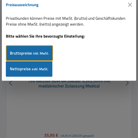
Rabatt
%
Preisauszeichnung
Neu
Privatkunden können Preise mit MwSt. (brutto) und Geschäftskunden
Preise ohne MwSt. (netto) angezeigt werden.
Bitte wählen Sie Ihre bevorzugte Einstellung:
Bruttopreise
inkl. MwSt.
Nettopreise
exkl. MwSt.
15V Netzteil 90W 6A Stecker 5,5x2,5mm mit
medizinischer Zulassung Medical
Verkaufspreis:
35,95 €
Regulärer Preis:
49,95 €
(28.03% gespart)