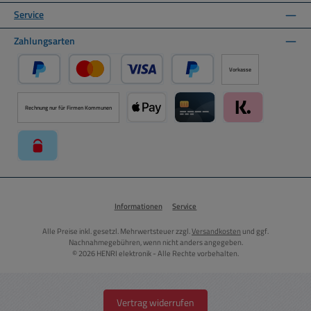
Service
Zahlungsarten
Vorkasse
PayPal
Kredit- oder Debitkarte über PayPal
Später Bezahlen über PayPal
Rechnung nur für Firmen Kommunen
Apple Pay über Mollie Zahlungssystem
Kreditkarte über Mollie Zahl
Klarna über Moll
paysafecard über Mollie Zahlungssystem
Informationen
Service
Alle Preise inkl. gesetzl. Mehrwertsteuer zzgl.
Versandkosten
und ggf.
Nachnahmegebühren, wenn nicht anders angegeben.
© 2026 HENRI elektronik - Alle Rechte vorbehalten.
Vertrag widerrufen