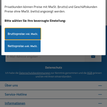
Abschicken
Privatkunden können Preise mit MwSt. (brutto) und Geschäftskunden
Preise ohne MwSt. (netto) angezeigt werden.
Bitte wählen Sie Ihre bevorzugte Einstellung:
Newsletter
Bruttopreise
inkl. MwSt.
Abonnieren Sie jetzt einfach unseren regelmäßig erscheinenden
Newsletter und Sie werden stets unter den Ersten sein, über neue
Produkte und Angebote informiert werden.
Nettopreise
exkl. MwSt.
E-
Mail-
Adresse
*
Datenschutz
Ich habe die
Datenschutzbestimmungen
zur Kenntnis genommen und die
AGB
gelesen
und bin mit ihnen einverstanden.
Über uns
Service-Hotline
Informationen