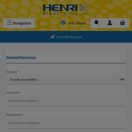
Zum Hauptinhalt springen
Navigation
inkl. MwSt.
schneller Versand
Kontaktformular
Anrede
*
Vorname
*
Nachname
*