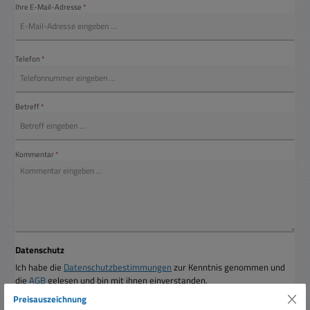
Ihre E-Mail-Adresse
*
Telefon
*
Betreff
*
Kommentar
*
Datenschutz
Ich habe die
Datenschutzbestimmungen
zur Kenntnis genommen und
die
AGB
gelesen und bin mit ihnen einverstanden.
Preisauszeichnung
Die mit einem Stern (*) markierten Felder sind Pflichtfelder.