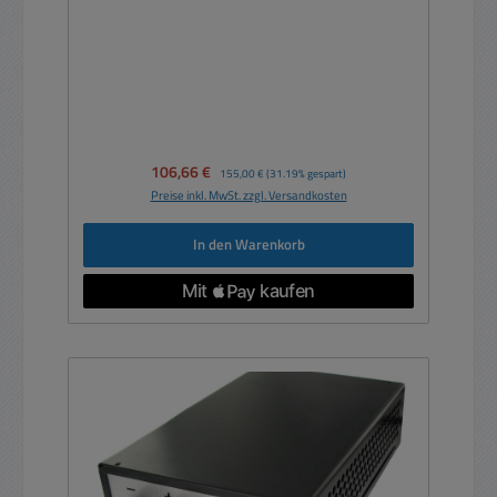
Verkaufspreis:
106,66 €
Regulärer Preis:
155,00 €
(31.19% gespart)
Preise inkl. MwSt. zzgl. Versandkosten
In den Warenkorb