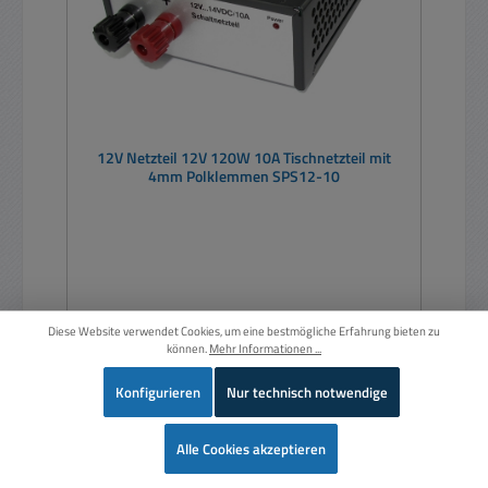
12V Netzteil 12V 120W 10A Tischnetzteil mit
4mm Polklemmen SPS12-10
Diese Website verwendet Cookies, um eine bestmögliche Erfahrung bieten zu
können.
Mehr Informationen ...
Regulärer Preis:
Ab
114,00 €
Preise inkl. MwSt. zzgl. Versandkosten
Konfigurieren
Nur technisch notwendige
Details
Wer
Alle Cookies akzeptieren