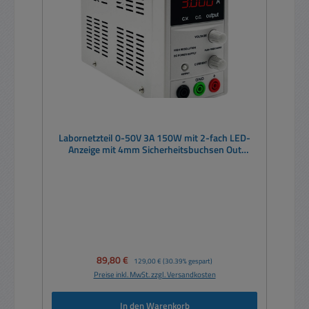
Labornetzteil 0-50V 3A 150W mit 2-fach LED-
Anzeige mit 4mm Sicherheitsbuchsen Out
schaltbar
Verkaufspreis:
89,80 €
Regulärer Preis:
129,00 €
(30.39% gespart)
Preise inkl. MwSt. zzgl. Versandkosten
In den Warenkorb