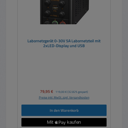
Labornetzgerät 0-30V 5A Labornetzteil mit
2xLED-Display und USB
Verkaufspreis:
79,95 €
Regulärer Preis:
119,00 €
(32.82% gespart)
Preise inkl. MwSt. zzgl. Versandkosten
In den Warenkorb