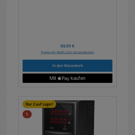
Regulärer Preis:
69,95 €
Preise inkl. MwSt. zzgl. Versandkosten
In den Warenkorb
Nur 2 auf Lager!
Rabatt
%