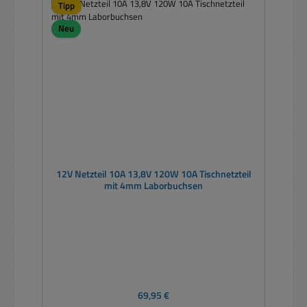
Tipp
Neu
12V Netzteil 10A 13,8V 120W 10A Tischnetzteil
mit 4mm Laborbuchsen
Regulärer Preis:
69,95 €