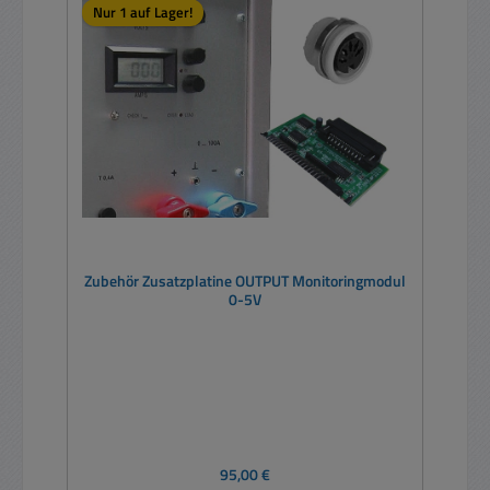
Nur 1 auf Lager!
Zubehör Zusatzplatine OUTPUT Monitoringmodul
0-5V
Regulärer Preis:
95,00 €