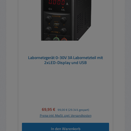
Labornetzgerät 0-30V 3A Labornetzteil mit
2xLED-Display und USB
Verkaufspreis:
69,95 €
Regulärer Preis:
99,00 €
(29.34% gespart)
Preise inkl. MwSt. zzgl. Versandkosten
In den Warenkorb