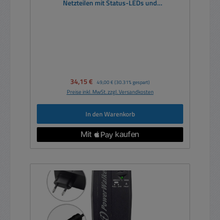
Netzteilen mit Status-LEDs und
Störmeldekontakten
Verkaufspreis:
34,15 €
Regulärer Preis:
49,00 €
(30.31% gespart)
Preise inkl. MwSt. zzgl. Versandkosten
In den Warenkorb