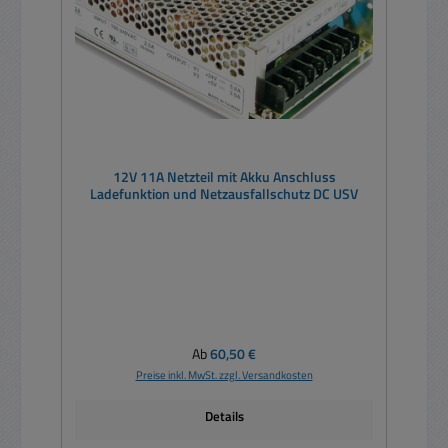
12V 11A Netzteil mit Akku Anschluss
Ladefunktion und Netzausfallschutz DC USV
Regulärer Preis:
Ab
60,50 €
Preise inkl. MwSt. zzgl. Versandkosten
Details