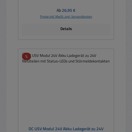
Regulärer Preis:
Ab
26,95 €
Preise inkl. MwSt. zzgl. Versandkosten
Details
Rabatt
%
DC USV Modul 24V Akku Ladegerät zu 24V