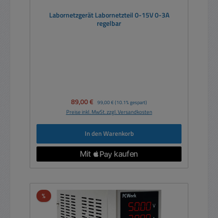
Labornetzgerät Labornetzteil 0-15V 0-3A
regelbar
Verkaufspreis:
89,00 €
Regulärer Preis:
99,00 €
(10.1% gespart)
Preise inkl. MwSt. zzgl. Versandkosten
In den Warenkorb
Rabatt
%