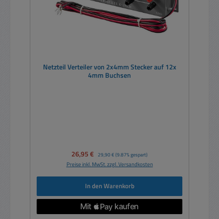
Netzteil Verteiler von 2x4mm Stecker auf 12x
4mm Buchsen
Verkaufspreis:
26,95 €
Regulärer Preis:
29,90 €
(9.87% gespart)
Preise inkl. MwSt. zzgl. Versandkosten
In den Warenkorb