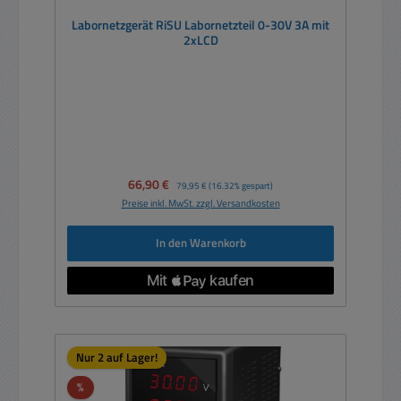
Labornetzgerät RiSU Labornetzteil 0-30V 3A mit
2xLCD
Verkaufspreis:
66,90 €
Regulärer Preis:
79,95 €
(16.32% gespart)
Preise inkl. MwSt. zzgl. Versandkosten
In den Warenkorb
Nur 2 auf Lager!
Rabatt
%