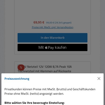
Verkaufspreis:
69,95 €
Regulärer Preis:
99,00 €
(29.34% gespart)
Preise inkl. MwSt. zzgl. Versandkosten
In den Warenkorb
Rabatt
%
Preisauszeichnung
Privatkunden können Preise mit MwSt. (brutto) und Geschäftskunden
Preise ohne MwSt. (netto) angezeigt werden.
Bitte wählen Sie Ihre bevorzugte Einstellung: