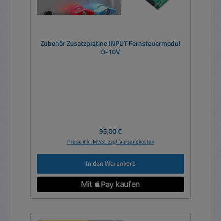
Zubehör Zusatzplatine INPUT Fernsteuermodul
0-10V
Regulärer Preis:
95,00 €
Preise inkl. MwSt. zzgl. Versandkosten
In den Warenkorb