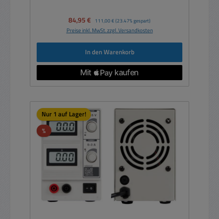
Verkaufspreis:
84,95 €
Regulärer Preis:
111,00 €
(23.47% gespart)
Preise inkl. MwSt. zzgl. Versandkosten
In den Warenkorb
Nur 1 auf Lager!
Rabatt
%