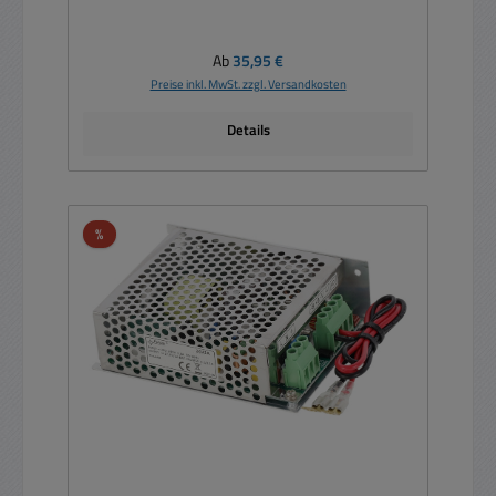
Regulärer Preis:
Ab
35,95 €
Preise inkl. MwSt. zzgl. Versandkosten
Details
Rabatt
%