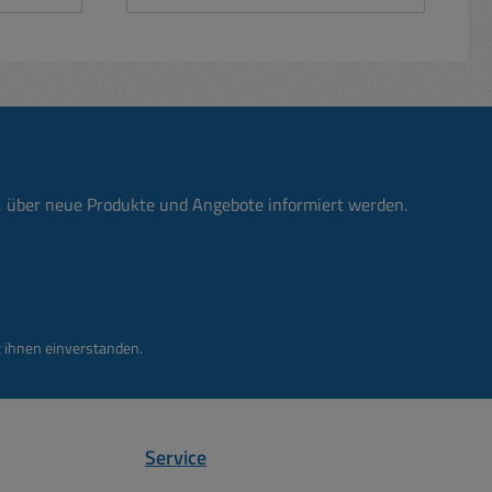
Gefährdungsbeurteilungen nach
Dreheiseninstrumente für UA =
strom
§§ 5, 6 Arbeitsschutzgesetz und
nisch
Spannung (0...15V) 1x
istung
nach § 3
Dreheiseninstrumente für IA (
igkeit
Unfallverhütungsvorschrift
. 30V /
Bereich 0-25/50A)Schutz : therm.-
spannung
„Grundsätze der Prävention“ für
magnet.
 Nein
alle Gefährdungen (z.
 25A
ÜberstromschalterEingang:
schluss
B.biologische, chemische und
50VA
230VAC über Netzleitung mit
ng mit
physikalische Gefährdungen)
A /
SchutzkontaktsteckerAusgangspa
n, über neue Produkte und Angebote informiert werden.
cker
durchgeführt und dokumentiert
750VA
nnung regelbar über Drehknopf im
g
werden.“ Diese sind z.B.
 3
Range von ca. 0,5V...15Volt AC
 4mm
erforderlich für: Auch Tätigkeiten
t
Wechselspannung Belastbarkeit
opf-
mit elektrischer Energie
cker
Ausgang max 35A somit ca.
schaften
g
525VA Eingang zu Ausgang
lisiert,
 ihnen einverstanden.
 4mm
galvanisch getrennt Ausgang über
scher
alter
63A
C
Apparateklemmen Netzschalter
ng-
licher
Sicherung und Anzeigen auf der
kundär
Service
etzbar
GerätefrontGehäuse:
 500V
nd DC 2
Stahlblechgehäuse mit