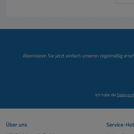
vo
Tr
Schul
Scha
–
Idea
Gefä
Werk
§§ 5
Industrieeins
Spe
Un
Regel
„Grun
in Germany".
Abonnieren Sie jetzt einfach unseren regelmäßig ersc
Wec
B.b
galvani
phy
kompa
durc
10
B
Ich habe die
Datensch
erfor
m
u
Anal
un
Über uns
Service-Hot
S
Eing