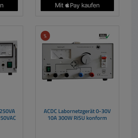
 Gleich-
und AC-Schaltungen,
d somit
Transformatoren, Leuchten,
 Einsatz
Schaltungen, Testgeräten usw.
d
RISU konform ja ( Für Schule
 in
geeignet auch Labor,
Rabatt
%
n, der
Servicewerkstatt .... ) Ideal
uch für
geeignet für Schulen, Uni,
en AC-
Werkstatt, Service, Labor oder
oren und
Industrieeinsatz Technische Daten:
eses
Labor Netzgerät mit integriertem
tzgerät
Trenn-Transformator Liefert
e
Gleich- und Wechselspannung.
 leichten
Ausgänge galvanisch getrennt.
spannung
Ausgangsspannung in 15-
ils einen
Schritten durch jeweils einen
o 250VA
ACDC Labornetzgerät 0-30V
Drehschalter einstellbar Robust
-250VAC
10A 300W RiSU konform
und kompakt. Kurzdaten 1-15V AC
rdfrei
0-10A und 1-15V DC 0-10A
licher
Beschreibung AC / DC-