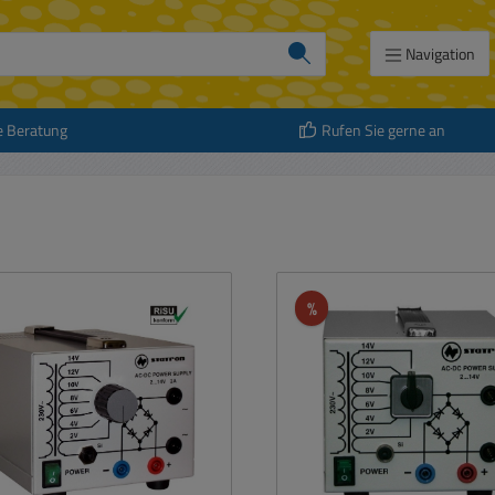
Navigation
e Beratung
Rufen Sie gerne an
att
Rabatt
%