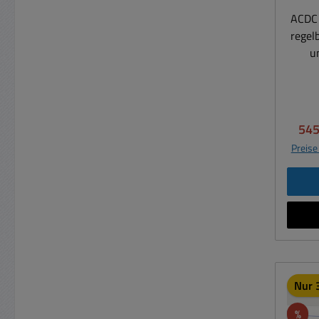
Net
ACDC 
Ausga
regel
(umst
u
Sich
Labor
Sonst
von 0
inter
0...5A (
(DC G
Ver
545
unst
A
Preise
Wechs
som
Dauer
Servi
Last 0-100
Uef
Tr
230
scha
Ein
RIS
Eu
Ansc
Nur 3
Se
Sich
ge
Rab
%
Bauform ) Gerät