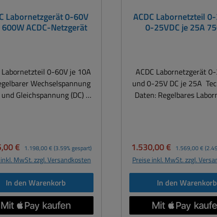
ng: Instrument zeigt nur AC
rkurzschlußfest Galvanisch
Netzgerät mit Regel-T
nungen genau an Kühlung
C Labornetzgerät 0-60V
ACDC Labornetzteil 0
Ausgangsspannung
Transformator. "Made in G
nvektion Gewicht 10kg
 600W ACDC-Netzgerät
0-25VDC je 25A 7
elbar jeweils 0...30Vac und
Liefert Gleich- un
Gehäuse Tischgerät
.30Vdc Ausgangsstrom
Wechselspannung. Aus
essungen 260x140x250
ellbar jeweils 0...6A AC und
galvanisch getrennt. Robust und
hutzgrad/Klasse IP30/I
: 2x 180Watt =
kompakt. Kurzdaten 0-42
rische Sicherheit EN 61010 ;
Labornetzteil 0-60V je 10A
ACDC Labornetzgerät 0
sgesamt Restwelligkeit
2,5A oder 0-42V DC 0
558-2-4 ( Ideal für Schule
egelbarer Wechselspannung
und 0-25V DC je 25A Technische
enauigkeit +/-
Beschreibung AC /
Werkstatt ) EMV EN 61000-
) und Gleichspannung (DC)
Daten: Regelbares Labornetzteil
% + 1 St. Stabilität 0...100%
Netzgerät (2 Ausgän
 EN 61000-6-2 RISU konform
netzteil regelbar AC und DC
0..30VAC oder Gleichsp
 kleiner 30mVeff +- 10% 0,03
unstabilisiert Anzeigen
( Für Schule geeignet auch
.60V ( AC Wechselstrom ) mit
0..25VDC je 25A Kurzdate
Analoginstrument für S
, Servicewerkstätten usw. )
 unstabilisiert ) von 0..60V
0...30Vac (25A) oder DC =
rtemperaturschutz Lüfter
im AC Bereich Netzleitu
erheit EN61010 / EN61558-
leichspannung) mit 0...10A (
(25A) Beschreibung ACDC Kombi
ufspreis:
Regulärer Preis:
Verkaufspreis:
Regulärer Preis:
5,00 €
1.530,00 €
Wirkungsgrad 60 %
Schutzkontaktstecker
1.198,00 €
(3.59% gespart)
1.569,00 €
(2.4
ilisiert ) Ausgang massefrei
Labornetzgerät für Se
bsspannung: 230V (AC) 50Hz
Eingangsspannung 230V
 inkl. MwSt. zzgl. Versandkosten
Preise inkl. MwSt. zzgl. Vers
0-6-3 / EN6100-6-2 Farbe
ersell einsetzbar Gleich- und
Werkstatt Schulungen u
sungen (BxHxT) 340 x 140 x
60Hz ( 220-250VAC ) Tr
036 platingrau/RAL 7035
elstrom und Spannung und
Gleichspannung ist unstab
ht 11,5 kg Inkl.
Eingang/Ausgang galv
In den Warenkorb
In den Warenkor
lichtgrau Sonstiges
it besonders auch für den
Anzeigen Analoginstrume
Zubehör: Netzkabel,
getrennt, erdfrei
buchse an Front, Tragegriff
ce oder die Wartung von DC-
Spannung und Strom für
Bedienungsanleitung
Ausgangsspannung AC 
RiSU gilt: „Der Arbeitgeber –
und AC-Schaltungen,
DC getrennt Eingangss
oder DC 0...42V Ausgan