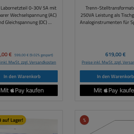
zgerät mit Stufenschalter
Aufbau Technische Daten: AC+DC
Labornetzteil 0-30V 5A mit
Trenn-Stelltransformat
ngsspannung AC/DC 2... 14V
Netzgerät mit Stufensc
barer Wechselspannung (AC)
250VA Leistung als Tischg
eckbar über 4mm Buchsen )
Ausgangsspannung AC/DC 
nd Gleichspannung (DC)
Analoginstrumenten für 
erheitskleinspannung SELV
(umsteckbar über 4mm Bu
netzteil regelbar AC und DC
und Strom Kurzdaten:
iges Elektrolytkondensator
Sicherheitskleinspannu
..30V (AC Wechselstrom) mit
Regelbereich 0...250V A
n über DC Ausgang Ausgagn
Sonstiges Elektrolytkond
 unstabilisiert ) von 0..30V
1,0A Eingangsspannung 230VAC
primär unstabilisiert
intern über DC Ausgang 
leichspannung) mit 0...5A (
50-60Hz Trennun
kaufspreis:
Regulärer Preis:
Regulärer Pr
,00 €
619,00 €
Ausgangsstrom 3A
primär unstabilisie
599,00 €
(9.02% gespart)
abilisiert ) Gleich- und
Eingang/Ausgang galva
usgangsstrom Dauer 3A
Ausgangsstrom 10
 inkl. MwSt. zzgl. Versandkosten
Preise inkl. MwSt. zzgl. Vers
elstrom und Spannung und
getrennt, erdfrei
Ausgangsleistung 42VA
Ausgangsstrom Dauer
it besonders auch für den
Ausgangsspannung AC 1.
leistung 42VA CV-Stabilität
Ausgangsleistung 1
In den Warenkorb
In den Warenkor
ce oder die Wartung von DC-
Ausgangsstrom 1,0
% CV-Restwelligkeit
Dauerleistung 140VA CV-St
und AC-Schaltungen,
Ausgangsstrom Dauer
f ca.5% Betriebsspannung
Last 0-100% CV-Restwelligkeit
ansformatoren, Leuchten,
Ausgangsleistung 250
VAC typisch Anschluss
Ueff ca.8% Betriebssp
ltungen, Testgeräten usw.
Dauerleistung 250
gang 3 pol.Netzleitung mit
230VAC typisch Anschluss
U konform ja ( Für Schule
Kurzeitbelastbarkeit 
roschutzkontaktstecker
Eingang 3 pol.Netzleitu
geeignet auch Labor,
Anschluss Eingang
hluss Ausgang über 4x 4mm
Euroschutzkontaktste
Rabatt
 auf Lager!
%
rvicewerkstatt .... ) Ideal
pol.Netzleitung mi
erheitsbuchsen ( üblichste
Anschluss Ausgang über
eignet für Schulen, Uni,
Schutzkontaktstecker Anschluss
att
e-Eigenschaften
Sicherheitsbuchsen ( üb