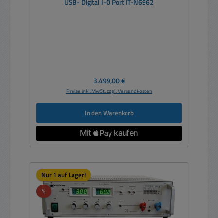
USB- Digital I-O Port IT-N6962
Regulärer Preis:
3.499,00 €
Preise inkl. MwSt. zzgl. Versandkosten
In den Warenkorb
Nur 1 auf Lager!
Rabatt
%