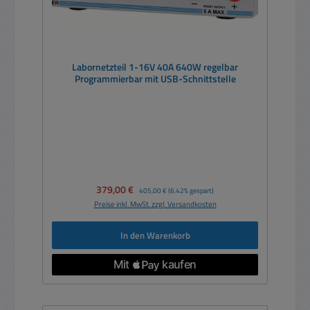
Labornetzteil 1-16V 40A 640W regelbar
Programmierbar mit USB-Schnittstelle
Verkaufspreis:
379,00 €
Regulärer Preis:
405,00 €
(6.42% gespart)
Preise inkl. MwSt. zzgl. Versandkosten
In den Warenkorb