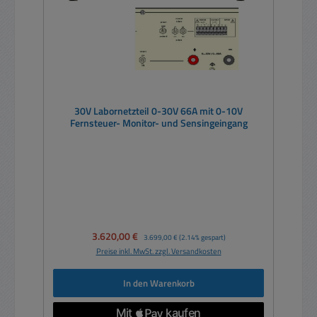
30V Labornetzteil 0-30V 66A mit 0-10V
Fernsteuer- Monitor- und Sensingeingang
Verkaufspreis:
3.620,00 €
Regulärer Preis:
3.699,00 €
(2.14% gespart)
Preise inkl. MwSt. zzgl. Versandkosten
In den Warenkorb