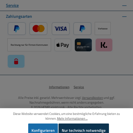
Service
Zahlungsarten
Vorkasse
PayPal
Kredit- oder Debitkarte über PayPal
Später Bezahlen über PayPal
Rechnung nur für Firmen Kommunen
Apple Pay über Mollie Zahlungssystem
Kreditkarte über Mollie Zahl
Klarna über Moll
paysafecard über Mollie Zahlungssystem
Informationen
Service
Alle Preise inkl. gesetzl. Mehrwertsteuer zzgl.
Versandkosten
und ggf.
Nachnahmegebühren, wenn nicht anders angegeben.
© 2026 HENRI elektronik - Alle Rechte vorbehalten.
Diese Website verwendet Cookies, um eine bestmögliche Erfahrung bieten zu
können.
Mehr Informationen ...
Vertrag widerrufen
Konfigurieren
Nur technisch notwendige