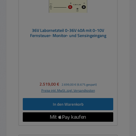
36V Labornetzteil 0-36V 40A mit 0-10V
Fernsteuer- Monitor- und Sensingeingang
Verkaufspreis:
2.519,00 €
Regulärer Preis:
2.699,00 €
(6.67% gespart)
Preise inkl. MwSt. zzgl. Versandkosten
In den Warenkorb