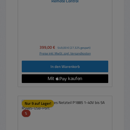
Remote Control
Verkaufspreis:
399,00 €
Regulärer Preis:
549,00 €
(27.32% gespart)
Preise inkl. MwSt. zzgl. Versandkosten
In den Warenkorb
Nur 9 auf Lager!
Rabatt
%