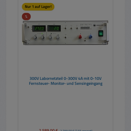
Nur 1 auf Lager!
Rabatt
%
300V Labornetzteil 0-300V 4A mit 0-10V
Fernsteuer- Monitor- und Sensingeingang
Verkaufspreis:
2.589,00 €
Regulärer Preis:
2.799,00 €
(7.5% gespart)