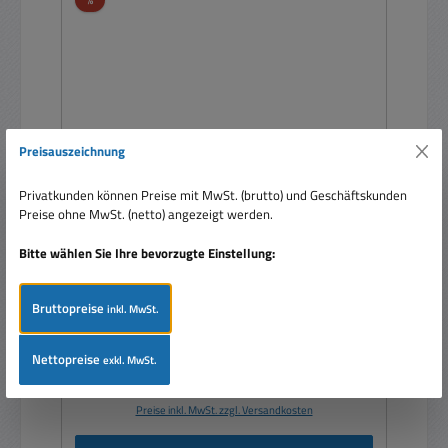
Preisauszeichnung
Privatkunden können Preise mit MwSt. (brutto) und Geschäftskunden
72V Labornetzteil 0-72V 10A mit 0-10V
Preise ohne MwSt. (netto) angezeigt werden.
Fernsteuer- Monitor- und Sensingeingang
Bitte wählen Sie Ihre bevorzugte Einstellung:
Bruttopreise
inkl. MwSt.
Nettopreise
exkl. MwSt.
Verkaufspreis:
1.909,00 €
Regulärer Preis:
1.989,00 €
(4.02% gespart)
Preise inkl. MwSt. zzgl. Versandkosten