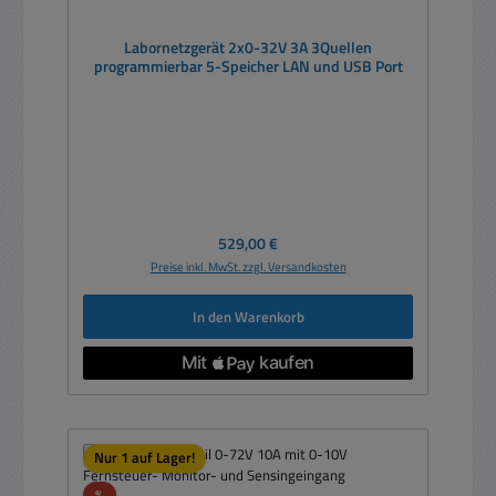
Labornetzgerät 2x0-32V 3A 3Quellen
programmierbar 5-Speicher LAN und USB Port
Regulärer Preis:
529,00 €
Preise inkl. MwSt. zzgl. Versandkosten
In den Warenkorb
Nur 1 auf Lager!
Rabatt
%