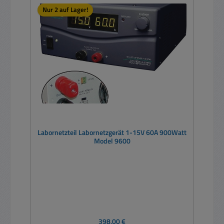
Nur 2 auf Lager!
Labornetzteil Labornetzgerät 1-15V 60A 900Watt
Model 9600
Regulärer Preis:
398,00 €