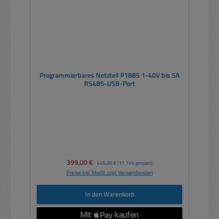
Programmierbares Netzteil P1885 1-40V bis 5A
RS485-USB-Port
Verkaufspreis:
399,00 €
Regulärer Preis:
449,00 €
(11.14% gespart)
Preise inkl. MwSt. zzgl. Versandkosten
In den Warenkorb