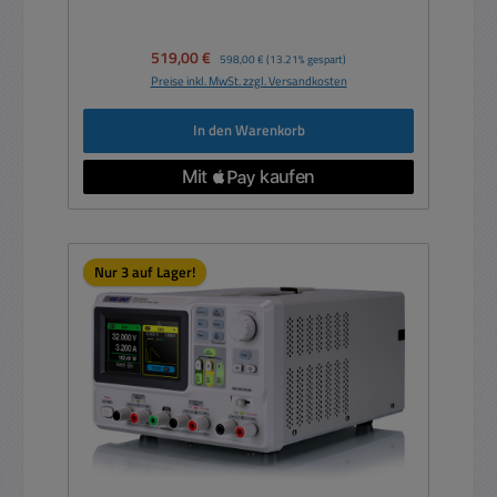
Verkaufspreis:
519,00 €
Regulärer Preis:
598,00 €
(13.21% gespart)
Preise inkl. MwSt. zzgl. Versandkosten
In den Warenkorb
Nur 3 auf Lager!