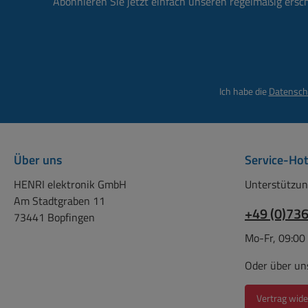
Abonnieren Sie jetzt einfach unseren regelmäßig ersc
rot, die Minuspole schwarz
gekennzeichnet es können
Bananenstecker, Ring- oder
Gabel-Kabelschuhe
angeschlossen werden
Ich habe die
Datensch
Metallgehäuse mit
Gehäuseerdung
Metallgehäuse mit
Befestigungslaschen Es
Über uns
Service-Hot
eignet sich somit zur Tisch-
oder Wandmontage
HENRI elektronik GmbH
Unterstützun
Abmessungen siehe auch
Am Stadtgraben 11
+49 (0)73
Zeichnung weitere Bilder !
73441 Bopfingen
Abmessungen: L:340mm
Mo-Fr, 09:00
B:69mm H:30mm Höhe mit
Buchsen 55mm Abstand der
Oder über un
Montagelöcher beträgt
330mm Kabellänge ca. 2m
Vertrag wide