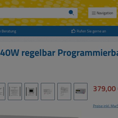
Navigation
e Beratung
Rufen Sie gerne an
640W regelbar Programmierb
Verkaufspreis:
379,00 
Preise inkl. Mw