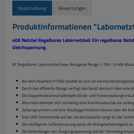
Beschreibung
Bewertungen
Produktinformationen "Labornetz
40A Netztei Regelbares Labornetzteil.
Ein regelbares Netz
Gleichspannung.
DC Regelbares Labornetzteil bzw. Netzgerät Range 1-16V / 0-40A Manuel
Bei dem PeakTech P1565 handelt es sich um ein Hochleistungsnetz
Durch das effiziente Design verfügt das Gerät dennoch über eine 
Die Doppelfunktionsschaltknöpfe (Grob- und Feineinstellung) erl
Alternativ befindet sich rückseitig eine Anschlussbuchse zur ana
Zeitprogrammen und eine Dataloggerfunktion können über die bei
Eine USB-Schnittstelle auf der Geräterückseite sorgt für die Ve
Die intelligente Lüftersteuerung passt die Drehgeschwindigkeit an
Die Einstellungen der Ausgangsspannung und der Strombegrenzung