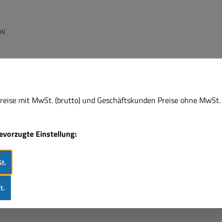
mV
wankung = 20mV
eise mit MwSt. (brutto) und Geschäftskunden Preise ohne MwSt. 
85Khz
bevorzugte Einstellung:
t.
rnsteuerung, USB-Kabel, Software für Windows
t.