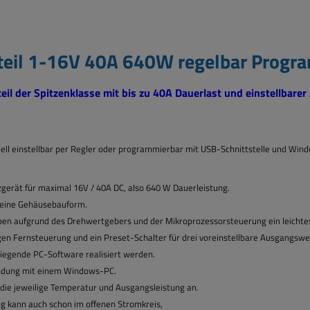
teil 1-16V 40A 640W regelbar Progra
teil der Spitzenklasse mit bis zu 40A Dauerlast und einstellbare
l einstellbar per Regler oder
programmierbar mit USB-Schnittstelle und Win
gerät für maximal 16V / 40A DC, also 640 W Dauerleistung.
kleine Gehäusebauform.
auben aufgrund des Drehwertgebers und der
Mikroprozessorsteuerung ein leichte
logen Fernsteuerung und ein Preset-Schalter
für drei voreinstellbare Ausgangsw
liegende PC-Software realisiert werden.
rbindung mit einem Windows-PC.
 die jeweilige Temperatur und Ausgangsleistung an.
 kann auch schon im offenen Stromkreis,