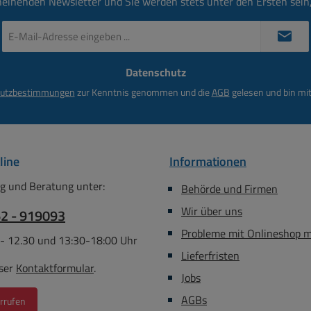
heinenden Newsletter und Sie werden stets unter den Ersten sei
E-
Mail-
Adresse
Datenschutz
*
utzbestimmungen
zur Kenntnis genommen und die
AGB
gelesen und bin mit
line
Informationen
g und Beratung unter:
Behörde und Firmen
Wir über uns
62 - 919093
Probleme mit Onlineshop 
 - 12.30 und 13:30-18:00 Uhr
Lieferfristen
ser
Kontaktformular
.
Jobs
AGBs
rrufen