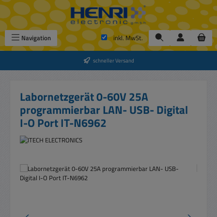
Zum Hauptinhalt springen
Navigation
inkl. MwSt.
schneller Versand
Labornetzgerät 0-60V 25A
programmierbar LAN- USB- Digital
I-O Port IT-N6962
Bildergalerie überspringen