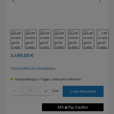
Regulärer Preis:
3.499,00 €
Preise inkl. MwSt. zzgl. Versandkosten
Versandfertig in 7 Tagen, Lieferzeit 6-Wochen
Produkt Anzahl: Gib den gewünschten Wert ein oder benutze die Schaltflächen um die 
Stück
In den Warenkorb