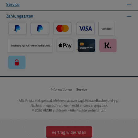
Service
Zahlungsarten
Vorkasse
PayPal
Später Bezahlen über PayPal
Kredit- oder Debitkarte über PayPal
Rechnung nur für Firmen Kommunen
Apple Pay über Mollie Zahlungssystem
Kreditkarte über Mollie Zahl
Klarna über Moll
paysafecard über Mollie Zahlungssystem
Informationen
Service
Alle Preise inkl. gesetzl. Mehrwertsteuer zzgl.
Versandkosten
und ggf.
Nachnahmegebühren, wenn nicht anders angegeben.
© 2026 HENRI elektronik - Alle Rechte vorbehalten.
Vertrag widerrufen