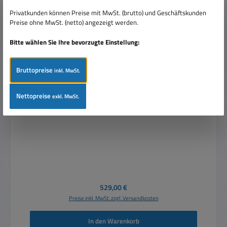
Privatkunden können Preise mit MwSt. (brutto) und Geschäftskunden
Preise ohne MwSt. (netto) angezeigt werden.
Bitte wählen Sie Ihre bevorzugte Einstellung:
Bruttopreise
inkl. MwSt.
Nettopreise
exkl. MwSt.
Labornetzgerät 2x0-32V 3A 3Quellen programmierbar
5-Speicher LAN und USB Port
Regulärer Preis:
529,00 €
Preise inkl. MwSt. zzgl. Versandkosten
In den Warenkorb