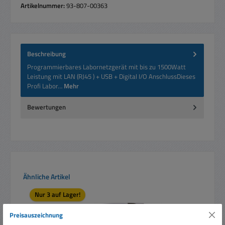
Artikelnummer:
93-807-00363
Beschreibung
Programmierbares Labornetzgerät mit bis zu 1500Watt
Leistung mit LAN (RJ45 ) + USB + Digital I/O AnschlussDieses
Profi Labor…
Mehr
Bewertungen
Produktgalerie überspringen
Ähnliche Artikel
Nur 3 auf Lager!
Preisauszeichnung