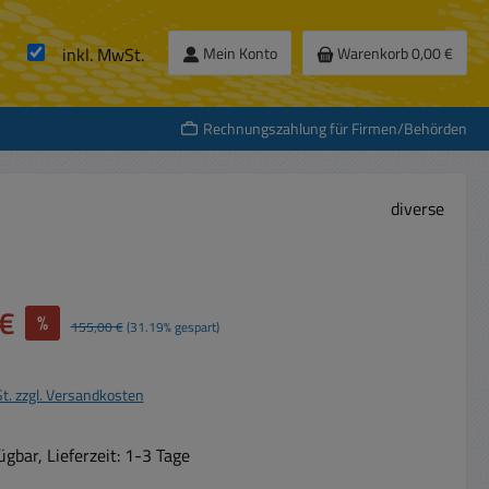
inkl. MwSt.
Mein Konto
Warenkorb
0,00 €
Rechnungszahlung für Firmen/Behörden
diverse
€
%
Regulärer Preis:
155,00 €
(31.19% gespart)
St. zzgl. Versandkosten
gbar, Lieferzeit: 1-3 Tage