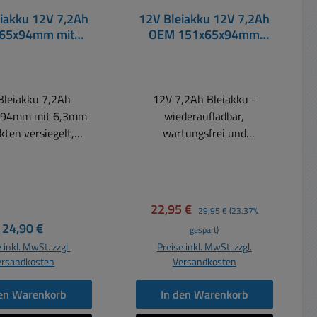
iakku 12V 7,2Ah
12V Bleiakku 12V 7,2Ah
65x94mm mit
OEM 151x65x94mm
mm Kontakten
Kontakte 4,8mm
Bleiakku 7,2Ah
12V 7,2Ah Bleiakku -
x94mm mit 6,3mm
wiederaufladbar,
ersiegelt,
wartungsfrei und
ig wiederaufladbar,
verschlossen durch
tungsfrei.Zur
Ventilregulierung Niedrige
ung als sekundäre
Selbstentladung, lange
romquelle 12V
Gebrauchsdauer, einfache
Verkaufspreis:
Regulärer Preis:
22,95 €
29,95 €
(23.37%
 wartungsfrei und
Ladung, kein
Regulärer Preis:
24,90 €
gespart)
chlossen durch
Gefahrengut. Dieser
 inkl. MwSt. zzgl.
Preise inkl. MwSt. zzgl.
erung. Niedrige
wartungsfreie Bleiakku
ersandkosten
Versandkosten
tladung, lange
kann in
hsdauer, einfache
Notstromversorgungen,
den Warenkorb
In den Warenkorb
kein Gefahrengut.
USV, Alarmanlagen,