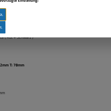
bevorzugte Einstellung:
em 12V Bleiakku 7,2Ah ( Range 1,2Ah...7,2Ah )
t.
t.
te ( Rot + Schwarz )
132mm T: 78mm
1mm