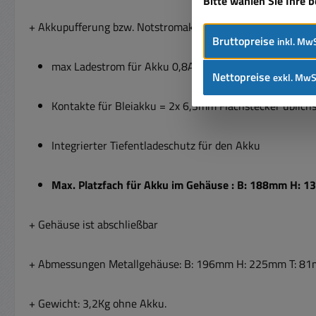
Bitte wählen Sie Ihre 
+ Akkupufferung bzw. Notstromakku mit optional erhältlich
Bruttopreise
inkl. MwS
max Ladestrom für Akku 0,8A
Nettopreise
exkl. MwS
Kontakte für Bleiakku = 2x 6,3mm Flachstecker üblichs
Integrierter Tiefentladeschutz für den Akku
Max. Platzfach für Akku im Gehäuse : B: 188mm H: 
+ Gehäuse ist abschließbar
+ Abmessungen Metallgehäuse: B: 196mm H: 225mm T: 8
+ Gewicht: 3,2Kg ohne Akku.