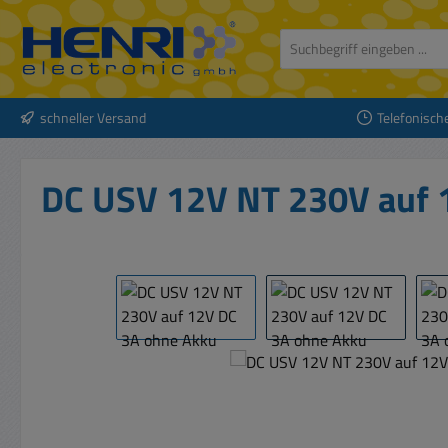
 Hauptinhalt springen
Zur Suche springen
Zur Hauptnavigation springen
schneller Versand
Telefonisch
DC USV 12V NT 230V auf 
Bildergalerie überspringen