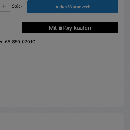
 Gib den gewünschten Wert ein oder benutze die Schaltflächen um die Anzahl 
Stück
In den Warenkorb
er:
66-860-02010