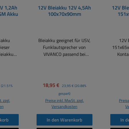
2V 1,2Ah
12V Bleiakku 12V 4,5Ah
12V Ble
GM Akku
100x70x90mm
151x
6,3
iakku
Bleiakku geeignet für USV,
12V 
Funklautsprecher von
151x65
leiakku
VIVANCO passend bei
Kontakten v
Vivanco 8488, FMS9080,
vollständ
gungen,
ReVolt USV,
war
n,
Kinderfahrzeuge ersetzt
Verwend
en,
auch LC-R124R5P u.v.w.m.
12V St
r Preis:
Verkaufspreis:
Regulärer Preis:
18,95 €
(21.51%
23,95 €
(20.88%
ik,
Wiederaufladbar,
Bleiakku
gespart)
, Moped,
wartungsfrei und
vers
. zzgl.
Preise inkl. MwSt. zzgl.
Preise
 und
verschlossen durch
Ventilreguli
en
Versandkosten
V
ngen
Ventilregulierung. Niedrige
Selbsten
rden.
Selbstentladung, lange
Gebrauc
korb
In den Warenkorb
In 
endbar.
Gebrauchsdauer, einfache
Ladung, 