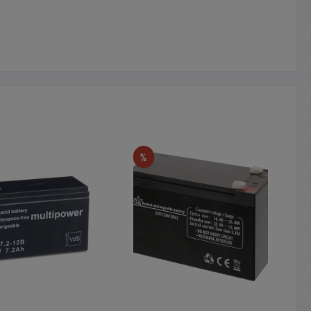
Rabatt
%