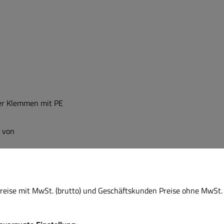
er Klemmen mit PE
r von
h Akkustustand
eise mit MwSt. (brutto) und Geschäftskunden Preise ohne MwSt. 