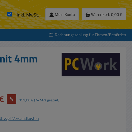
inkl. MwSt.
Mein Konto
Warenkorb
0,00 €
Rechnungszahlung für Firmen/Behörden
 mit 4mm
€
%
Regulärer Preis:
159,00 €
(24.56% gespart)
St. zzgl. Versandkosten