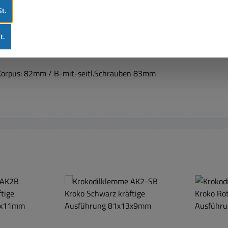
t.
ngsbox für Sicherung 3,15A T 5x20mm
t.
orpus: 82mm / B-mit-seitl.Schrauben 83mm