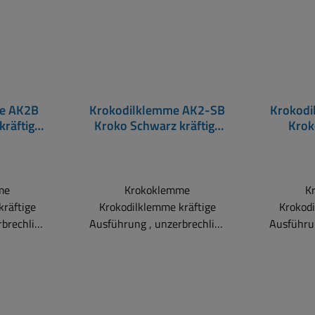
e AK2B
Krokodilklemme AK2-SB
Krokod
kräftige
Kroko Schwarz kräftige
Krok
ng
Ausführung 81x13x9mm
Ausfüh
mm
me
Krokoklemme
K
kräftige
Krokodilklemme kräftige
Krokodi
brechlich
Ausführung , unzerbrechlich
Ausführu
lzen bzw.
mit Schraube und Buchse
mit Sch
 11mm
für Laborkabel Mit
für L
t
Feindrahtfläche 4mm
Feind
he 4mm
Buchse für
rstecker
Laborstecker Schraube und
Laborste