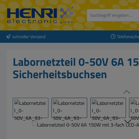
 Hauptinhalt springen
Zur Suche springen
Zur Hauptnavigation springen
schneller Versand
Telefonisch
Labornetzteil 0-50V 6A 1
Sicherheitsbuchsen
Bildergalerie überspringen