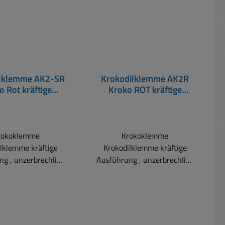
ilklemme AK2-SR
Krokodilklemme AK2R
o Rot kräftige
Kroko ROT kräftige
rung 81x13x9mm
Ausführung
81x11x11mm
rokoklemme
Krokoklemme
lklemme kräftige
Krokodilklemme kräftige
ng , unzerbrechlich
Ausführung , unzerbrechlich
raube und Buchse
.... fast Metallbolzen bzw.
aborkabel Mit
Kontakte bis 11mm
rahtfläche 4mm
Durchmesser Mit
Buchse für
Feindrahtfläche 4mm
cker Schraube und
Buchse für Laborstecker