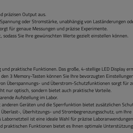
nd präzisen Output aus.
te Spannung oder Stromstärke, unabhängig von Laständerungen od
orgt für genaue Messungen und präzise Experimente.
t, sodass Sie Ihre gewünschten Werte gezielt einstellen können.
g und praktische Funktionen. Das große, 4-stellige LED Display er
it den 3 Memory-Tasten können Sie Ihre bevorzugten Einstellunge
g von Überspannungs- und Überstrom-Schutzfunktionen sorgt für zu
t nur optisch, sondern bietet auch praktische Vorteile.
rende Aufstellung im Labor.
t anderen Geräten und die Sperrfunktion bietet zusätzlichen Schu
s-, Überlast-, Überhitzungs- und Strombegrenzungsschutz, um Ihr
s Labornetzteil ist eine ideale Wahl für präzise Laboranwendungen
nd praktischen Funktionen bietet es Ihnen optimale Unterstützung