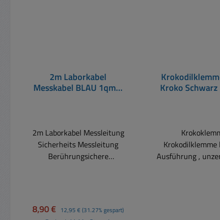
2m Laborkabel
Krokodilklemm
Messkabel BLAU 1qmm
Kroko Schwarz 
16A mit üblichen 4mm
Ausführu
Sicherheitstecker
81x11x11
2m Laborkabel Messleitung
Krokoklem
Sicherheits Messleitung
Krokodilklemme 
Berührungsichere
Ausführung , unzer
Messleitung beidseitig 4mm
.... fast Metallbo
Sicherheitstecker mit
Kontakte bis
Turmsteckmöglichkeit und
Durchmesser Mi
Knickschutz Kontakt: Kupfer
Feindrahtfläc
Verkaufspreis:
Regulärer Preis:
8,90 €
12,95 €
(31.27% gespart)
Beryllium vernickelt Doppelt
Buchse für Labo