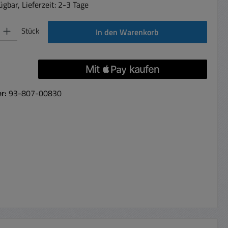
gbar, Lieferzeit: 2-3 Tage
 Gib den gewünschten Wert ein oder benutze die Schaltflächen um die Anzahl 
Stück
In den Warenkorb
er:
93-807-00830