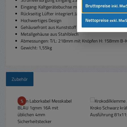
Bruttopreise
inkl. MwS
Eingang: Kaltgerätebuchse mit eingelassener Sicheru
Rückseitig Lüfter integriert Ja
Nettopreise
Hochwertiges Design
exkl. MwS
Gehäusefront aus Kunststoff
Metallgehäuse aus Stahlblech
Abmessungen: T/L: 218mm mit Knöpfen H: 158mm B-K
Gewicht: 1,55kg
Zubehör
Produktgalerie überspringen
Rabatt
%