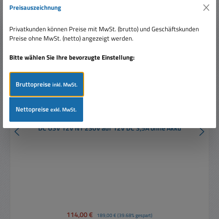
Rabatt
%
Preisauszeichnung
Privatkunden können Preise mit MwSt. (brutto) und Geschäftskunden
Preise ohne MwSt. (netto) angezeigt werden.
Bitte wählen Sie Ihre bevorzugte Einstellung:
Bruttopreise
inkl. MwSt.
Nettopreise
exkl. MwSt.
DC USV 12V NT 230V auf 12V DC 3,5A ohne Akku
Verkaufspreis:
114,00 €
Regulärer Preis:
189,00 €
(39.68% gespart)