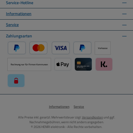
Service-Hotline
Informationen
Service
Zahlungsarten
Vorkasse
PayPal
Kredit- oder Debitkarte über PayPal
Später Bezahlen über PayPal
Rechnung nur für Firmen Kommunen
Apple Pay über Mollie Zahlungssystem
Kreditkarte über Mollie Zahl
Klarna über Moll
paysafecard über Mollie Zahlungssystem
Informationen
Service
Alle Preise inkl. gesetzl. Mehrwertsteuer zzgl.
Versandkosten
und ggf.
Nachnahmegebühren, wenn nicht anders angegeben.
© 2026 HENRI elektronik - Alle Rechte vorbehalten.