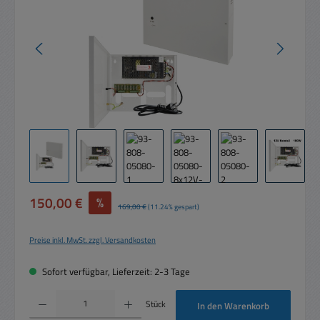
Verkaufspreis:
150,00 €
%
Regulärer Preis:
169,00 €
(11.24% gespart)
Preise inkl. MwSt. zzgl. Versandkosten
Sofort verfügbar, Lieferzeit: 2-3 Tage
Produkt Anzahl: Gib den gewünschten Wert ein oder benutze die Schaltflächen um die 
Stück
In den Warenkorb