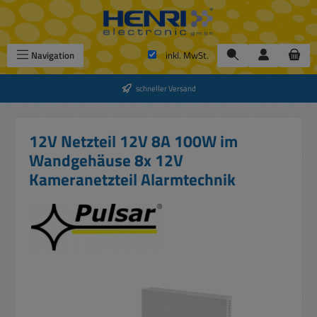
Zum Hauptinhalt springen
Navigation
inkl. MwSt.
schneller Versand
12V Netzteil 12V 8A 100W im
Wandgehäuse 8x 12V
Kameranetzteil Alarmtechnik
Bildergalerie überspringen