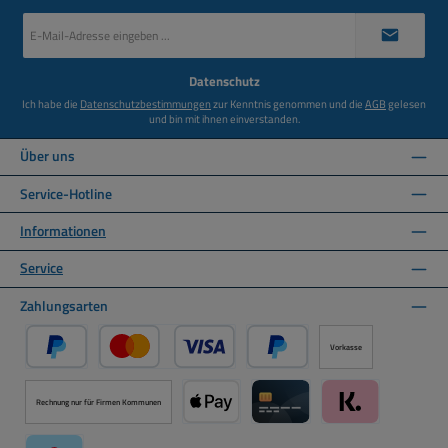
E-
Mail-
Adresse
*
Datenschutz
Ich habe die
Datenschutzbestimmungen
zur Kenntnis genommen und die
AGB
gelesen
und bin mit ihnen einverstanden.
Über uns
Service-Hotline
Informationen
Service
Zahlungsarten
Vorkasse
PayPal
Kredit- oder Debitkarte über PayPal
Später Bezahlen über PayPal
Rechnung nur für Firmen Kommunen
Apple Pay über Mollie Zahlungssystem
Kreditkarte über Mollie Zahl
Klarna über Moll