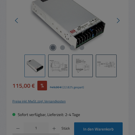
Verkaufspreis:
115,00 €
%
Regulärer Preis:
149,00 €
(22.82% gespart)
Preise inkl. MwSt. zzgl. Versandkosten
Sofort verfügbar, Lieferzeit: 2-4 Tage
Produkt Anzahl: Gib den gewünschten Wert ein oder benutze die Schaltflächen um die 
Stück
In den Warenkorb