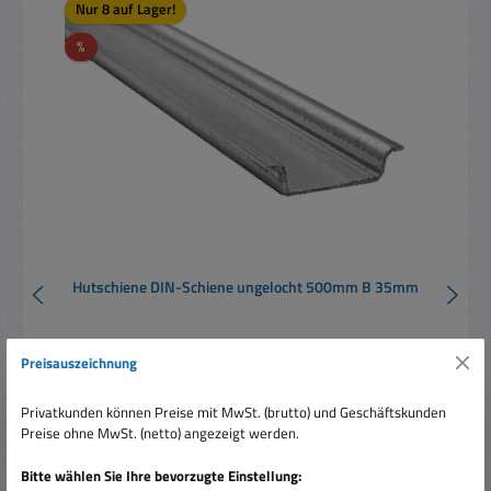
Nur 8 auf Lager!
Rabatt
%
Hutschiene DIN-Schiene ungelocht 500mm B 35mm
Preisauszeichnung
Privatkunden können Preise mit MwSt. (brutto) und Geschäftskunden
Preise ohne MwSt. (netto) angezeigt werden.
Bitte wählen Sie Ihre bevorzugte Einstellung:
Verkaufspreis:
2,80 €
Regulärer Preis:
3,95 €
(29.11% gespart)