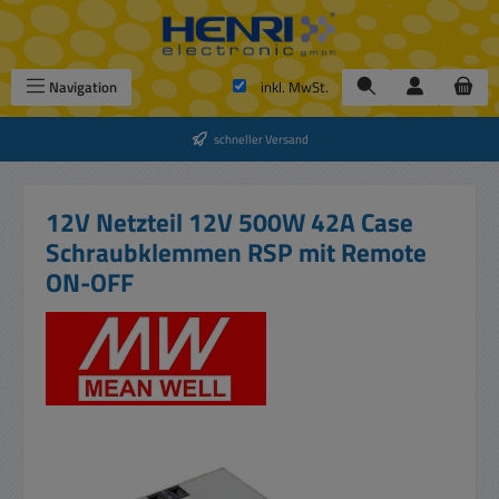
Zum Hauptinhalt springen
Navigation
inkl. MwSt.
schneller Versand
12V Netzteil 12V 500W 42A Case
Schraubklemmen RSP mit Remote
ON-OFF
Bildergalerie überspringen