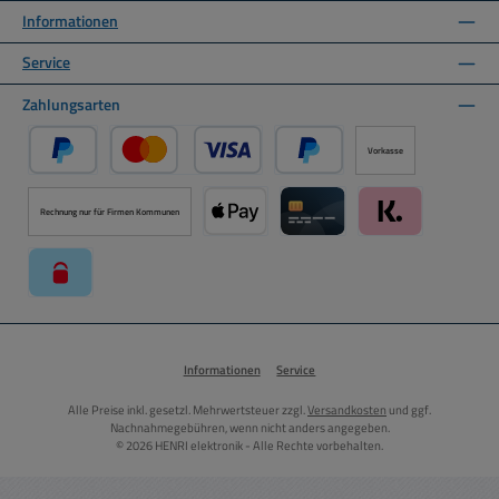
Informationen
Service
Zahlungsarten
Vorkasse
PayPal
Kredit- oder Debitkarte über PayPal
Später Bezahlen über PayPal
Rechnung nur für Firmen Kommunen
Apple Pay über Mollie Zahlungssystem
Kreditkarte über Mollie Zahl
Klarna über Moll
paysafecard über Mollie Zahlungssystem
Informationen
Service
Alle Preise inkl. gesetzl. Mehrwertsteuer zzgl.
Versandkosten
und ggf.
Nachnahmegebühren, wenn nicht anders angegeben.
© 2026 HENRI elektronik - Alle Rechte vorbehalten.