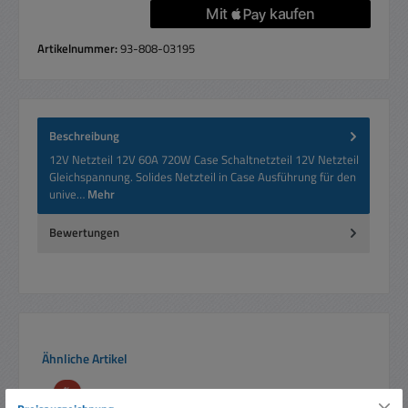
Artikelnummer:
93-808-03195
Beschreibung
12V Netzteil 12V 60A 720W Case Schaltnetzteil 12V Netzteil
Gleichspannung. Solides Netzteil in Case Ausführung für den
unive…
Mehr
Bewertungen
Produktgalerie überspringen
Ähnliche Artikel
Rabatt
%