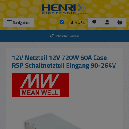
Zum Hauptinhalt springen
Navigation
inkl. MwSt.
schneller Versand
12V Netzteil 12V 720W 60A Case
RSP Schaltnetzteil Eingang 90-264V
Bildergalerie überspringen