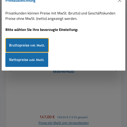
Preisauszeichnung
Privatkunden können Preise mit MwSt. (brutto) und Geschäftskunden
Preise ohne MwSt. (netto) angezeigt werden.
Bitte wählen Sie Ihre bevorzugte Einstellung:
Bruttopreise
inkl. MwSt.
Nettopreise
exkl. MwSt.
12V Netzteil 12V 650W 53A Case Schaltnetzteil
MWHRP600
Verkaufspreis:
147,00 €
Regulärer Preis:
169,95 €
(13.5% gespart)
Preise inkl. MwSt. zzgl. Versandkosten