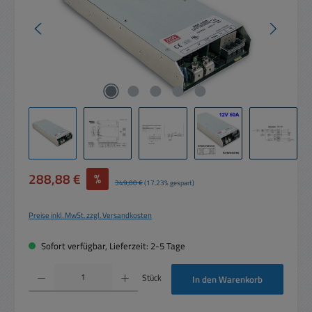
Verkaufspreis:
288,88 €
%
Regulärer Preis:
349,00 €
(17.23% gespart)
Preise inkl. MwSt. zzgl. Versandkosten
Sofort verfügbar, Lieferzeit: 2-5 Tage
Produkt Anzahl: Gib den gewünschten Wert ein oder benutze die Schaltflächen um die 
Stück
In den Warenkorb