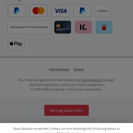
Vorkasse
PayPal
Kredit- oder Debitkarte über PayPal
Später Bezahlen über PayPal
Rechnung nur für Firmen Kommunen
Kreditkarte über Mollie Zahlungssystem
Klarna über Mollie Zahlungss
paysafecard über
Apple Pay über Mollie Zahlungssystem
Informationen
Service
Alle Preise inkl. gesetzl. Mehrwertsteuer zzgl.
Versandkosten
und ggf.
Nachnahmegebühren, wenn nicht anders angegeben.
© 2026 HENRI elektronik - Alle Rechte vorbehalten.
Vertrag widerrufen
Diese Website verwendet Cookies, um eine bestmögliche Erfahrung bieten zu