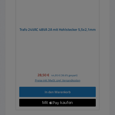
Trafo 24VAC 48VA 2A mit Hohlstecker 5,5x2,1mm
Verkaufspreis:
28,50 €
Regulärer Preis:
44,95 €
(36.6% gespart)
Preise inkl. MwSt. zzgl. Versandkosten
In den Warenkorb