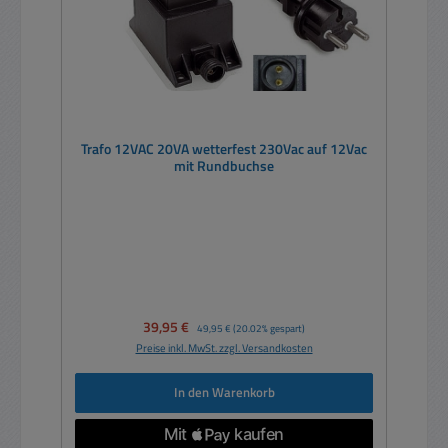
Trafo 12VAC 20VA wetterfest 230Vac auf 12Vac
mit Rundbuchse
Verkaufspreis:
39,95 €
Regulärer Preis:
49,95 €
(20.02% gespart)
Preise inkl. MwSt. zzgl. Versandkosten
In den Warenkorb