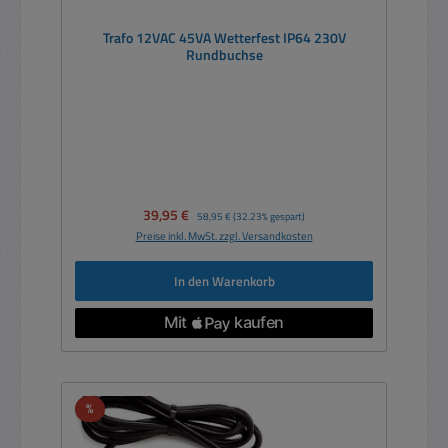
Trafo 12VAC 45VA Wetterfest IP64 230V
Rundbuchse
Verkaufspreis:
39,95 €
Regulärer Preis:
58,95 €
(32.23% gespart)
Preise inkl. MwSt. zzgl. Versandkosten
In den Warenkorb
Rabatt
%