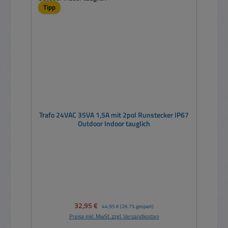
Tipp
Trafo 24VAC 35VA 1,5A mit 2pol Runstecker IP67
Outdoor Indoor tauglich
Verkaufspreis:
32,95 €
Regulärer Preis:
44,95 €
(26.7% gespart)
Preise inkl. MwSt. zzgl. Versandkosten