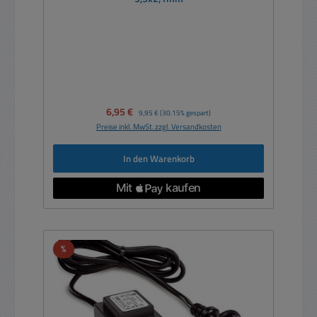
Verkaufspreis:
6,95 €
Regulärer Preis:
9,95 €
(30.15% gespart)
Preise inkl. MwSt. zzgl. Versandkosten
In den Warenkorb
Rabatt
%