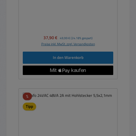
Verkaufspreis:
37,90 €
Regulärer Preis:
49,99 €
(24.18% gespart)
Preise inkl. MwSt. zzgl. Versandkosten
In den Warenkorb
Rabatt
%
Tipp