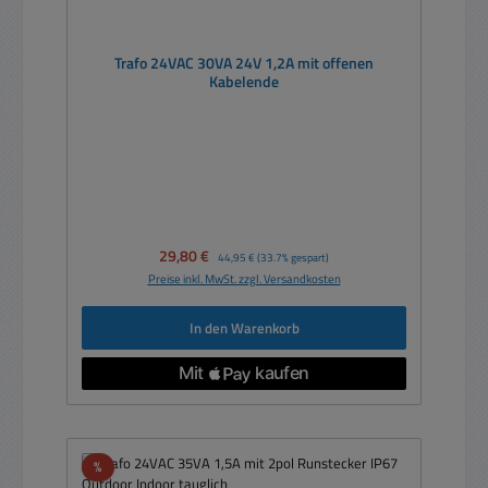
Trafo 24VAC 30VA 24V 1,2A mit offenen
Kabelende
Verkaufspreis:
29,80 €
Regulärer Preis:
44,95 €
(33.7% gespart)
Preise inkl. MwSt. zzgl. Versandkosten
In den Warenkorb
Rabatt
%