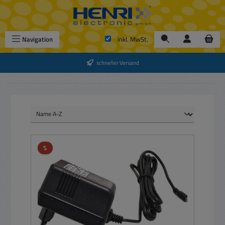
Zum Hauptinhalt springen
Navigation
inkl. MwSt.
schneller Versand
Rabatt
%