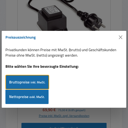
Preisauszeichnung
Privatkunden können Preise mit MwSt. (brutto) und Geschäftskunden
Preise ohne MwSt. (netto) angezeigt werden.
Trafo 12VAC 60VA wetterfest 230Vac auf 12Vac
mit 1x Buchse
Bitte wählen Sie Ihre bevorzugte Einstellung:
Bruttopreise
inkl. MwSt.
Nettopreise
exkl. MwSt.
Verkaufspreis:
69,90 €
Regulärer Preis:
75,00 €
(6.8% gespart)
Preise inkl. MwSt. zzgl. Versandkosten