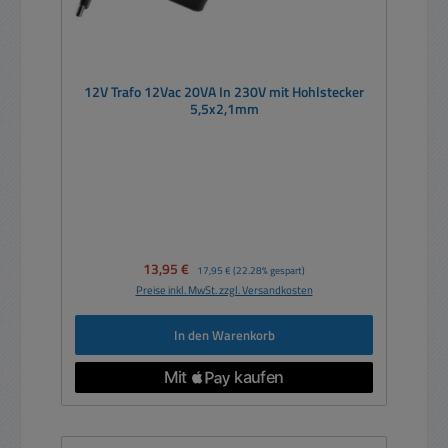
12V Trafo 12Vac 20VA In 230V mit Hohlstecker
5,5x2,1mm
Verkaufspreis:
13,95 €
Regulärer Preis:
17,95 €
(22.28% gespart)
Preise inkl. MwSt. zzgl. Versandkosten
In den Warenkorb