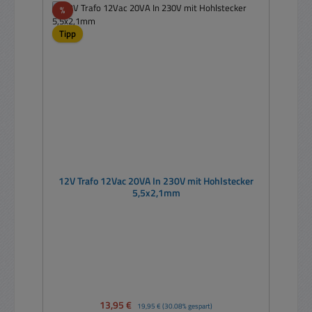
Rabatt
%
Tipp
12V Trafo 12Vac 20VA In 230V mit Hohlstecker
5,5x2,1mm
Verkaufspreis:
13,95 €
Regulärer Preis:
19,95 €
(30.08% gespart)