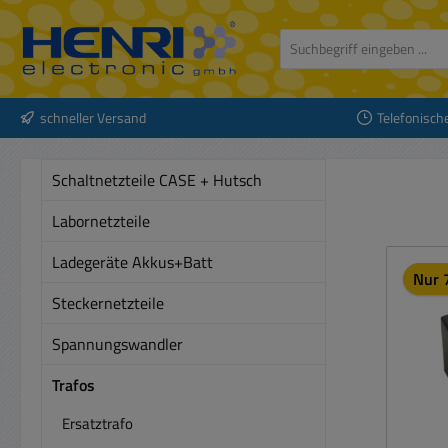
 Hauptinhalt springen
Zur Suche springen
Zur Hauptnavigation springen
schneller Versand
Telefonisch
Schaltnetzteile CASE + Hutsch
Labornetzteile
Ladegeräte Akkus+Batt
Nur 7
Steckernetzteile
Spannungswandler
Trafos
Ersatztrafo