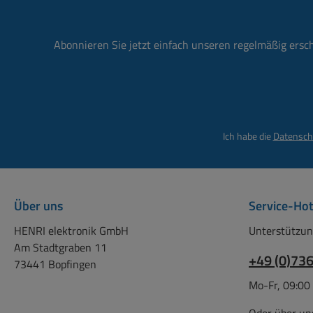
mit 1
48
Anschl
Abonnieren Sie jetzt einfach unseren regelmäßig ersc
Länge
2x
Schu
Ger
Tem
Ich habe die
Datensch
Prüf
-2
P
A
Über uns
Service-Hot
Zei
Abmess
HENRI elektronik GmbH
Unterstützun
3
Am Stadtgraben 11
+49 (0)73
Ras
73441 Bopfingen
Aus
Mo-Fr, 09:00