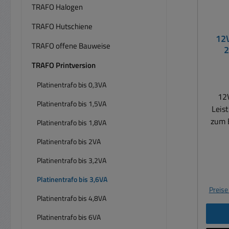
TRAFO Halogen
TRAFO Hutschiene
12V
TRAFO offene Bauweise
2
TRAFO Printversion
Platinentrafo bis 0,3VA
12V
Platinentrafo bis 1,5VA
Leis
zum E
Platinentrafo bis 1,8VA
Ideal
Platinentrafo bis 2VA
Neuau
Art.
Platinentrafo bis 3,2VA
Trafo-
Platinentrafo bis 3,6VA
3.3VA, 3.4VA
Preise
2
Platinentrafo bis 4,8VA
Belast
Platinentrafo bis 6VA
Aus