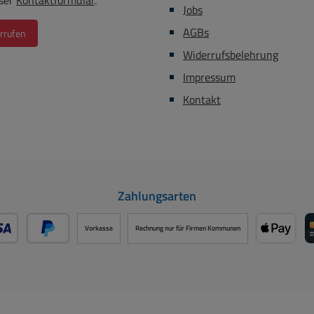
ser
Kontaktformular
.
Jobs
AGBs
rrufen
Widerrufsbelehrung
Impressum
Kontakt
Zahlungsarten
Vorkasse
Rechnung nur für Firmen Kommunen
- oder Debitkarte über PayPal
Später Bezahlen über PayPal
Apple P