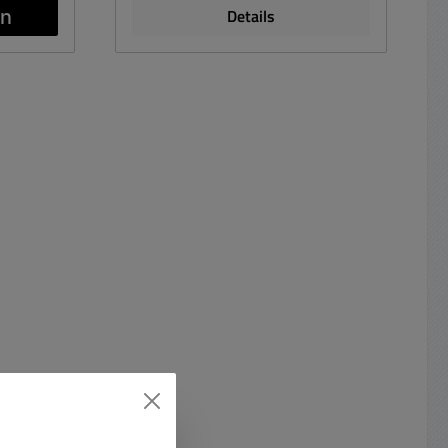
) Kern (
Wechselstrom ( Sekundär: ) Kern (
Details
gossen
EI38/13,6 ) vakuumvergossen
per je
Zweikammer-Spulenkörper je
sgangs (
nach Beschaltung des Ausgangs (
wendbar
Sekundärwicklung ) verwendbar
2x 120mA
als 2x 18V AC Trafo mit 2x 100mA
C Trafo
verwendbar als 1x 18V AC Trafo
ar als
mit 1x 200mA verwendbar als 1x
 120mA
36V AC Trafo mit 1x 100mA
ontakte /
Anschluss: Lötpins / Lötkontakte /
annung:
Länge: 4,0mm Leerlaufspannung:
stung
2x24,9VAC ohne Belastung
tet für
Schutzart IP00 vorbereitet für
I / II
Geräte der Schutzklasse I / II
0°C/B
Temperaturklasse ta 70°C/B
8-1 und
Prüfnormen DIN EN61558-1 und
sfest
-2-6 nicht kurzschlussfest
 ac
Prüfspannung 4.000V ac
auch
Abmessungen siehe auch