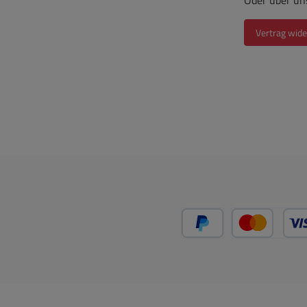
Oder über un
Vertrag wide
PayPal
Kredit