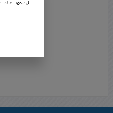
(netto) angezeigt
lder !
Zeichnung = weitere Bilder !
, Tiefe:
Abmessung: Breite: 40,6mm, Tiefe:
5mm
34,2mm, Höhe: 28,5mm
0mm /
Rastermaß: Eingang: 20mm /
wicht:
Ausgang: 5-10-5mm Gewicht:
0,192Kg