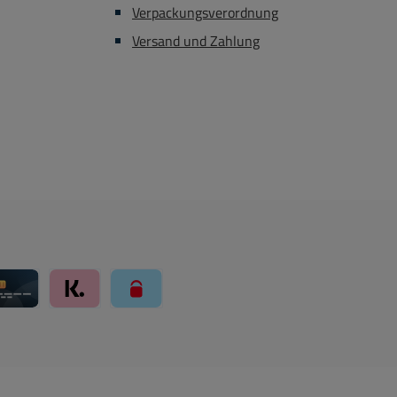
Verpackungsverordnung
Versand und Zahlung
ay über Mollie Zahlungssystem
Kreditkarte über Mollie Zahlungssystem
Klarna über Mollie Zahlungssystem
paysafecard über Mollie Zahlungssystem