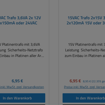
AC Trafo 3,6VA 2x 12V
15VAC Trafo 2x15V 
x150mA oder 24VAC
2x120mA 15V oder 
Platinentrafo
 Platinentrafo mit 3,6VA
15V Platinentrafo mit 
tung Sicherheits-Netztrafo
Leistung Sicherheits-Ne
inbau in Platinen aller Art.
zum Einbau in Platinen al
 auch für die Reparatur oder
Ideal auch für die Repara
fbau von Schaltungen aller
Neuaufbau von Schaltung
 Ersetzt auch die Vorgänger
Art. Ersetzt auch die Vo
Serie mit 2.8VA, 3VA, 3.2VA,
Trafo-Serie mit 2.8VA, 3V
Regulärer Preis:
Verkaufspreis:
Regulärer Preis:
6,95 €
6,95 €
8,95 €
(22.35% ge
 Eingangsspannung:
3.3VA, 3.4VA Eingangsspannung:
 inkl. MwSt. zzgl. Versandkosten
Preise inkl. MwSt. zzgl. Vers
30VAC typisch ( Primär )
230VAC typisch ( Prim
barkeit / Leistung: bis 3,6VA
Belastbarkeit / Leistung: 
In den Warenkorb
In den Warenkor
gangsspannung 2x12V AC
Ausgangsspannung 2x1