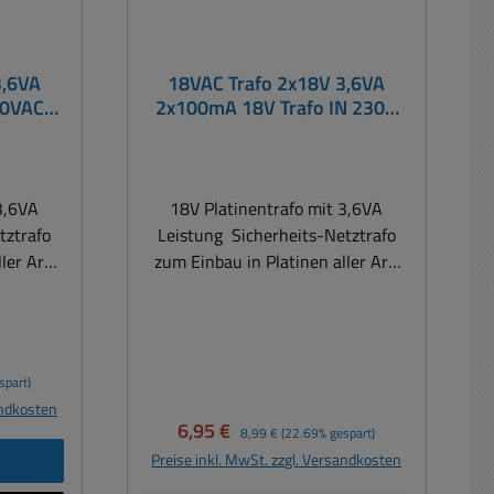
3,6VA
18VAC Trafo 2x18V 3,6VA
30VAC
2x100mA 18V Trafo IN 230V
Platinentrafo
3,6VA
18V Platinentrafo mit 3,6VA
tztrafo
Leistung Sicherheits-Netztrafo
ler Art.
zum Einbau in Platinen aller Art.
tur oder
Ideal auch für die Reparatur oder
en aller
Neuaufbau von Schaltungen aller
rgänger
Art. Ersetzt auch die Vorgänger
A, 3.2VA,
Trafo-Serie mit 2.8VA, 3VA, 3.2VA,
spart)
3.3VA, 3.4VA Eingangsspannung:
andkosten
är )
230VAC typisch ( Primär )
Verkaufspreis:
Regulärer Preis:
6,95 €
8,99 €
(22.69% gespart)
bis 3,6VA
Belastbarkeit / Leistung: bis 3,6VA
b
Preise inkl. MwSt. zzgl. Versandkosten
5V AC
Ausgangsspannung 2x18V AC