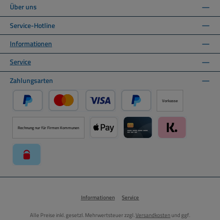
Über uns
Service-Hotline
Informationen
Service
Zahlungsarten
Vorkasse
PayPal
Kredit- oder Debitkarte über PayPal
Später Bezahlen über PayPal
Rechnung nur für Firmen Kommunen
Apple Pay über Mollie Zahlungssystem
Kreditkarte über Mollie Zahl
Klarna über Moll
paysafecard über Mollie Zahlungssystem
Informationen
Service
Alle Preise inkl. gesetzl. Mehrwertsteuer zzgl.
Versandkosten
und ggf.