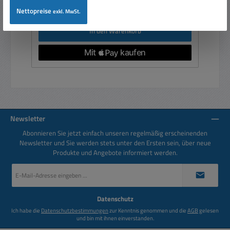
Preise inkl. MwSt. zzgl. Versandkosten
Nettopreise
exkl. MwSt.
In den Warenkorb
Newsletter
Abonnieren Sie jetzt einfach unseren regelmäßig erscheinenden
Newsletter und Sie werden stets unter den Ersten sein, über neue
Produkte und Angebote informiert werden.
E-
Mail-
Adresse
*
Datenschutz
Ich habe die
Datenschutzbestimmungen
zur Kenntnis genommen und die
AGB
gelesen
und bin mit ihnen einverstanden.