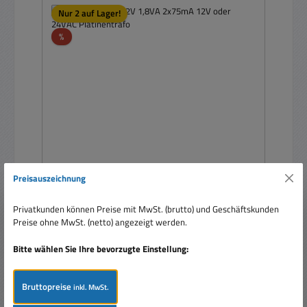
Nur 2 auf Lager!
Rabatt
%
Preisauszeichnung
12VAC Trafo 2x12V 1,8VA 2x75mA 12V oder
24VAC Platinentrafo
Privatkunden können Preise mit MwSt. (brutto) und Geschäftskunden
Preise ohne MwSt. (netto) angezeigt werden.
Bitte wählen Sie Ihre bevorzugte Einstellung:
Bruttopreise
inkl. MwSt.
Verkaufspreis:
4,60 €
Regulärer Preis:
6,95 €
(33.81% gespart)