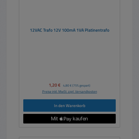
12VAC Trafo 12V 100mA 1VA Platinentrafo
Verkaufspreis:
1,20 €
Regulärer Preis:
4,80 €
(75% gespart)
Preise inkl. MwSt. zzgl. Versandkosten
In den Warenkorb