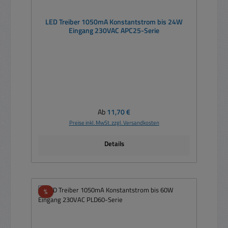
LED Treiber 1050mA Konstantstrom bis 24W
Eingang 230VAC APC25-Serie
Regulärer Preis:
Ab
11,70 €
Preise inkl. MwSt. zzgl. Versandkosten
Details
Rabatt
%