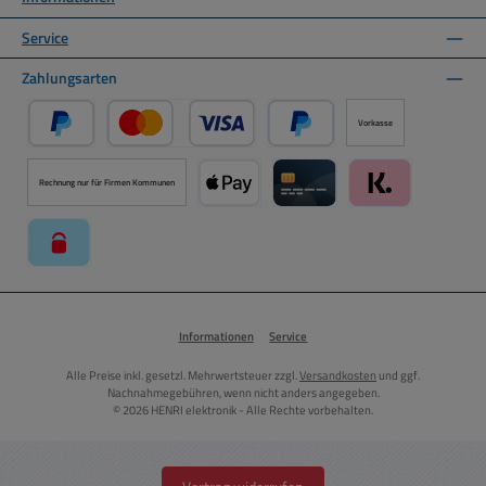
Service
Zahlungsarten
Vorkasse
PayPal
Kredit- oder Debitkarte über PayPal
Später Bezahlen über PayPal
Rechnung nur für Firmen Kommunen
Apple Pay über Mollie Zahlungssystem
Kreditkarte über Mollie Zahl
Klarna über Moll
paysafecard über Mollie Zahlungssystem
Informationen
Service
Alle Preise inkl. gesetzl. Mehrwertsteuer zzgl.
Versandkosten
und ggf.
Nachnahmegebühren, wenn nicht anders angegeben.
© 2026 HENRI elektronik - Alle Rechte vorbehalten.