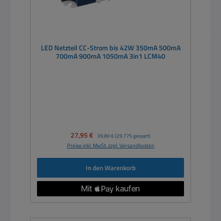
LED Netzteil CC-Strom bis 42W 350mA 500mA
700mA 900mA 1050mA 3in1 LCM40
Verkaufspreis:
27,95 €
Regulärer Preis:
39,80 €
(29.77% gespart)
Preise inkl. MwSt. zzgl. Versandkosten
In den Warenkorb