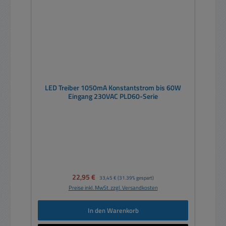
LED Treiber 1050mA Konstantstrom bis 60W
Eingang 230VAC PLD60-Serie
Verkaufspreis:
22,95 €
Regulärer Preis:
33,45 €
(31.39% gespart)
Preise inkl. MwSt. zzgl. Versandkosten
In den Warenkorb