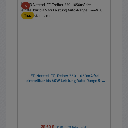
Rabatt
%
Tipp
LED Netzteil CC-Treiber 350-1050mA frei
einstellbar bis 40W Leistung Auto-Range 5-
44VDC Out Konstantstrom
Verkaufspreis:
28,60 €
Regulärer Preis:
39,80 €
(28.14% gespart)