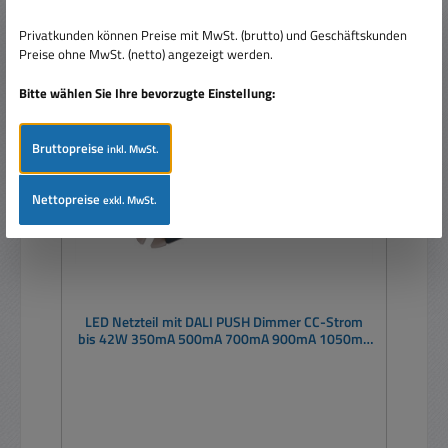
Privatkunden können Preise mit MwSt. (brutto) und Geschäftskunden
Preise ohne MwSt. (netto) angezeigt werden.
Rabatt
%
Bitte wählen Sie Ihre bevorzugte Einstellung:
Bruttopreise
inkl. MwSt.
Nettopreise
exkl. MwSt.
LED Netzteil mit DALI PUSH Dimmer CC-Strom
bis 42W 350mA 500mA 700mA 900mA 1050mA
LCM40DA