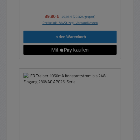
Verkaufspreis:
39,80 €
Regulärer Preis:
49,95 €
(20.32% gespart)
Preise inkl. MwSt. zzgl. Versandkosten
In den Warenkorb