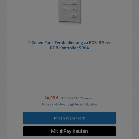
1-Zonen Funk Fernbedienung zu EOS-5 Serie
RGB Kontroller SR84
Verkaufspreis:
24,95 €
Regulärer Preis:
32,55 €
(23.35% gespart)
Preise inkl. MwSt. zzgl. Versandkosten
In den Warenkorb