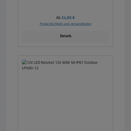
Regulärer Preis:
Ab
24,95 €
Preise inkl. MwSt. zzgl. Versandkosten
Details