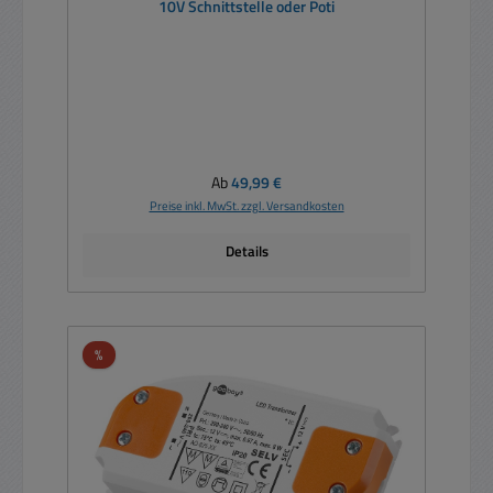
10V Schnittstelle oder Poti
Regulärer Preis:
Ab
49,99 €
Preise inkl. MwSt. zzgl. Versandkosten
Details
Rabatt
%