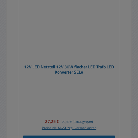
12V LED Netzteil 12V 30W flacher LED Trafo LED
Konverter SELV
Verkaufspreis:
27,25 €
Regulärer Preis:
29,90 €
(8.86% gespart)
Preise inkl. MwSt. zzgl. Versandkosten