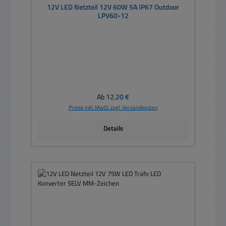
12V LED Netzteil 12V 60W 5A IP67 Outdoor
LPV60-12
Regulärer Preis:
Ab
12,20 €
Preise inkl. MwSt. zzgl. Versandkosten
Details