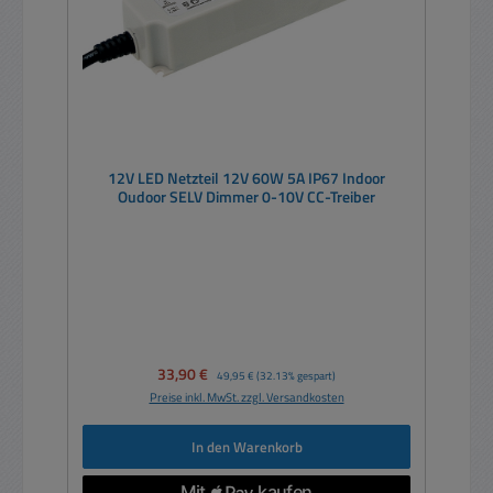
12V LED Netzteil 12V 60W 5A IP67 Indoor
Oudoor SELV Dimmer 0-10V CC-Treiber
Verkaufspreis:
33,90 €
Regulärer Preis:
49,95 €
(32.13% gespart)
Preise inkl. MwSt. zzgl. Versandkosten
In den Warenkorb