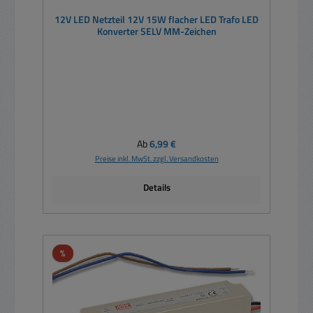
12V LED Netzteil 12V 15W flacher LED Trafo LED
Konverter SELV MM-Zeichen
Regulärer Preis:
Ab
6,99 €
Preise inkl. MwSt. zzgl. Versandkosten
Details
Rabatt
%