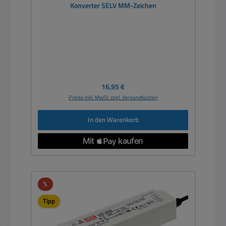
Konverter SELV MM-Zeichen
Regulärer Preis:
16,95 €
Preise inkl. MwSt. zzgl. Versandkosten
In den Warenkorb
Rabatt
%
Tipp