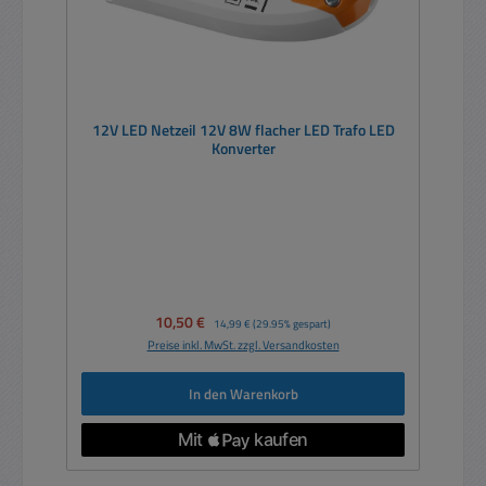
12V LED Netzeil 12V 8W flacher LED Trafo LED
Konverter
Verkaufspreis:
10,50 €
Regulärer Preis:
14,99 €
(29.95% gespart)
Preise inkl. MwSt. zzgl. Versandkosten
In den Warenkorb