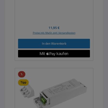
Regulärer Preis:
11,95 €
Preise inkl. MwSt. zzgl. Versandkosten
In den Warenkorb
Rabatt
%
Tipp