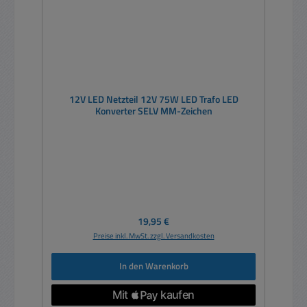
12V LED Netzteil 12V 75W LED Trafo LED
Konverter SELV MM-Zeichen
Regulärer Preis:
19,95 €
Preise inkl. MwSt. zzgl. Versandkosten
In den Warenkorb