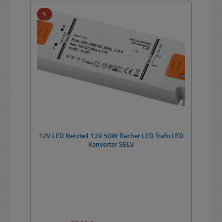
Rabatt
%
12V LED Netzteil 12V 50W flacher LED Trafo LED
Konverter SELV
Regulärer Preis: