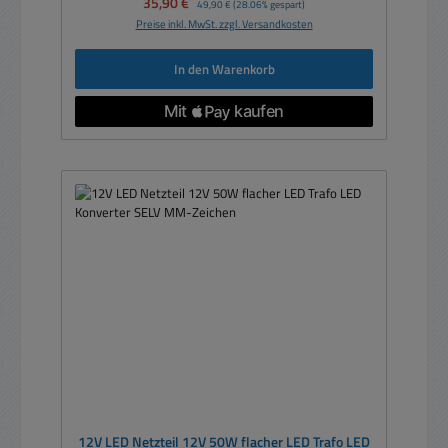
Verkaufspreis:
35,90 €
49,90 €
(28.06% gespart)
Preise inkl. MwSt. zzgl. Versandkosten
In den Warenkorb
12V LED Netzteil 12V 50W flacher LED Trafo LED