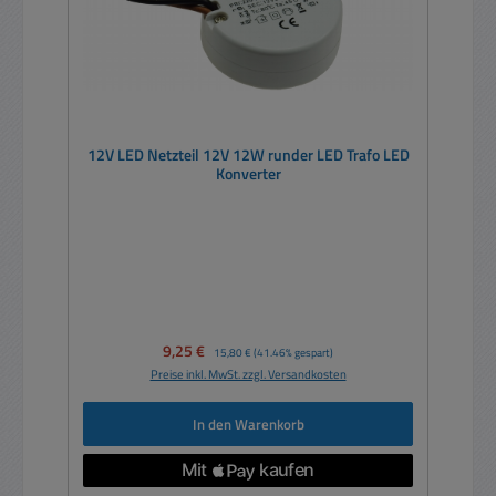
12V LED Netzteil 12V 12W runder LED Trafo LED
Konverter
Verkaufspreis:
9,25 €
Regulärer Preis:
15,80 €
(41.46% gespart)
Preise inkl. MwSt. zzgl. Versandkosten
In den Warenkorb