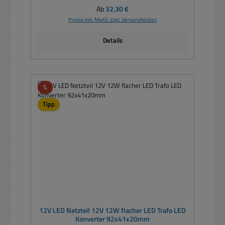
Regulärer Preis:
Ab
32,30 €
Preise inkl. MwSt. zzgl. Versandkosten
Details
Rabatt
%
Tipp
12V LED Netzteil 12V 12W flacher LED Trafo LED
Konverter 92x41x20mm