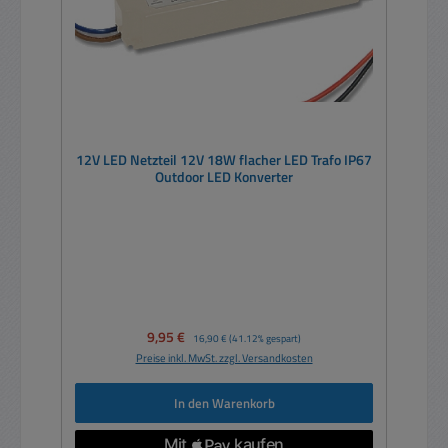
12V LED Netzteil 12V 18W flacher LED Trafo IP67
Outdoor LED Konverter
Verkaufspreis:
9,95 €
Regulärer Preis:
16,90 €
(41.12% gespart)
Preise inkl. MwSt. zzgl. Versandkosten
In den Warenkorb