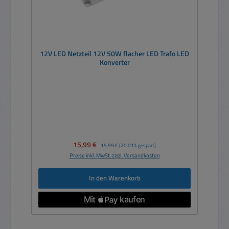
12V LED Netzteil 12V 50W flacher LED Trafo LED
Konverter
Verkaufspreis:
15,99 €
Regulärer Preis:
19,99 €
(20.01% gespart)
Preise inkl. MwSt. zzgl. Versandkosten
In den Warenkorb