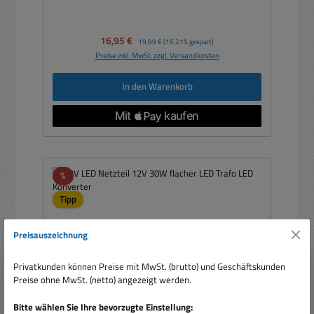
Verkaufspreis:
16,95 €
Regulärer Preis:
19,99 €
(15.21% gespart)
Preise inkl. MwSt. zzgl. Versandkosten
In den Warenkorb
Rabatt
%
Tipp
Preisauszeichnung
Privatkunden können Preise mit MwSt. (brutto) und Geschäftskunden
Preise ohne MwSt. (netto) angezeigt werden.
Bitte wählen Sie Ihre bevorzugte Einstellung: