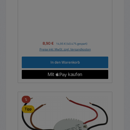
Verkaufspreis:
8,90 €
Regulärer Preis:
14,95 €
(40.47% gespart)
Preise inkl. MwSt. zzgl. Versandkosten
In den Warenkorb
Rabatt
%
Tipp