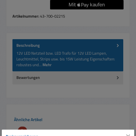
Artikelnummer:
43-700-02215
Beschreibung
12V LED Netzteil bzw. LED Trafo für 12V LED Lampen,
Leuchtmittel, Strips usw. bis 15W Leistung Eigenschaften:
robustes und…
Mehr
Bewertungen
Produktgalerie überspringen
Ähnliche Artikel
Rabatt
%