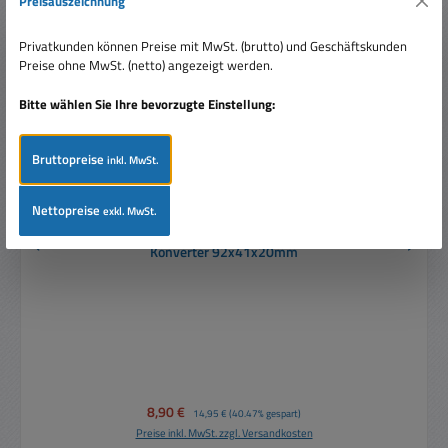
Preisauszeichnung
Tipp
Privatkunden können Preise mit MwSt. (brutto) und Geschäftskunden
Preise ohne MwSt. (netto) angezeigt werden.
Bitte wählen Sie Ihre bevorzugte Einstellung:
Bruttopreise
inkl. MwSt.
Nettopreise
exkl. MwSt.
12V LED Netzteil 12V 12W flacher LED Trafo LED
Konverter 92x41x20mm
Verkaufspreis:
8,90 €
Regulärer Preis:
14,95 €
(40.47% gespart)
Preise inkl. MwSt. zzgl. Versandkosten