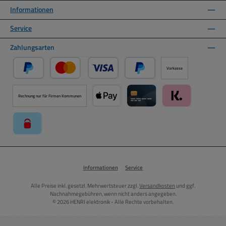
Informationen
Service
Zahlungsarten
Vorkasse
PayPal
Kredit- oder Debitkarte über PayPal
Später Bezahlen über PayPal
Rechnung nur für Firmen Kommunen
Apple Pay über Mollie Zahlungssystem
Kreditkarte über Mollie Zahl
Klarna über Moll
paysafecard über Mollie Zahlungssystem
Informationen
Service
Alle Preise inkl. gesetzl. Mehrwertsteuer zzgl.
Versandkosten
und ggf.
Nachnahmegebühren, wenn nicht anders angegeben.
© 2026 HENRI elektronik - Alle Rechte vorbehalten.