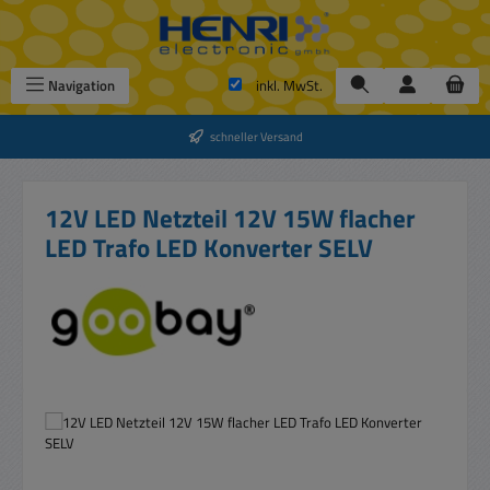
Zum Hauptinhalt springen
Navigation
inkl. MwSt.
schneller Versand
12V LED Netzteil 12V 15W flacher
LED Trafo LED Konverter SELV
Bildergalerie überspringen