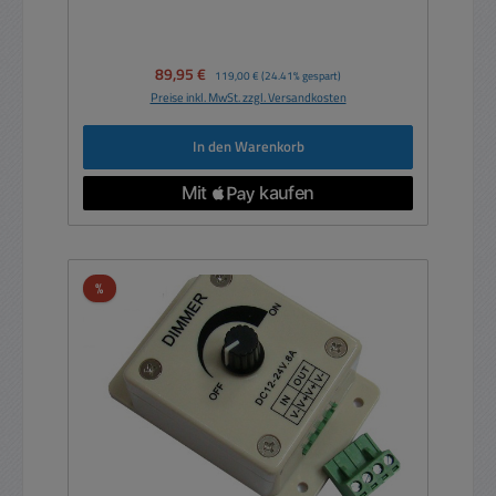
Verkaufspreis:
89,95 €
Regulärer Preis:
119,00 €
(24.41% gespart)
Preise inkl. MwSt. zzgl. Versandkosten
In den Warenkorb
Rabatt
%