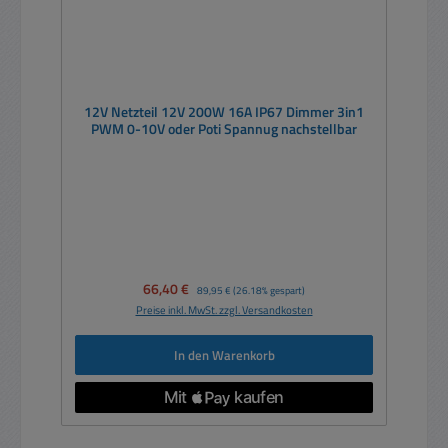
12V Netzteil 12V 200W 16A IP67 Dimmer 3in1
PWM 0-10V oder Poti Spannug nachstellbar
Verkaufspreis:
66,40 €
Regulärer Preis:
89,95 €
(26.18% gespart)
Preise inkl. MwSt. zzgl. Versandkosten
In den Warenkorb