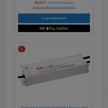
Verkaufspreis:
36,50 €
Regulärer Preis:
49,95 €
(26.93% gespart)
Preise inkl. MwSt. zzgl. Versandkosten
In den Warenkorb
Rabatt
%