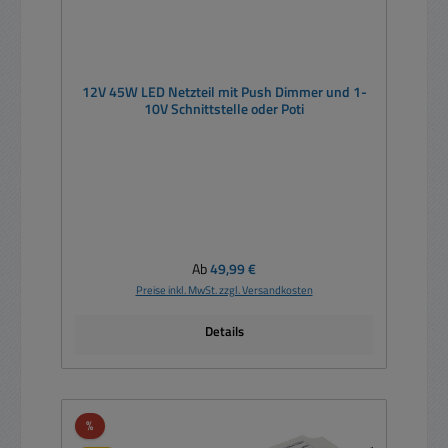
12V 45W LED Netzteil mit Push Dimmer und 1-
10V Schnittstelle oder Poti
Regulärer Preis:
Ab
49,99 €
Preise inkl. MwSt. zzgl. Versandkosten
Details
Rabatt
%