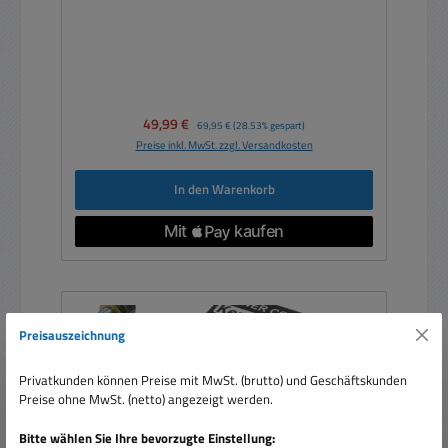
Verkaufspreis:
49,99 €
Regulärer Preis:
69,95 €
(28.53% gespart)
Preise inkl. MwSt. zzgl. Versandkosten
In den Warenkorb
Preisauszeichnung
Privatkunden können Preise mit MwSt. (brutto) und Geschäftskunden
Preise ohne MwSt. (netto) angezeigt werden.
Bitte wählen Sie Ihre bevorzugte Einstellung: