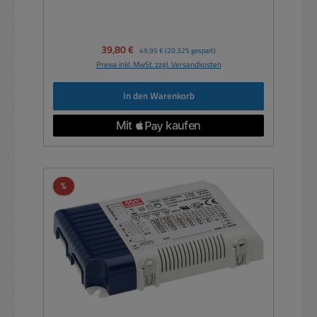
Verkaufspreis:
39,80 €
Regulärer Preis:
49,95 €
(20.32% gespart)
Preise inkl. MwSt. zzgl. Versandkosten
In den Warenkorb
Rabatt
%