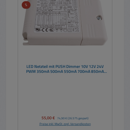
Rabatt
%
LED Netzteil mit PUSH Dimmer 10V 12V 24V
PWM 350mA 500mA 550mA 700mA 850mA
900mA 0-10V max 32W
Verkaufspreis:
55,00 €
Regulärer Preis:
74,90 €
(26.57% gespart)
Preise inkl. MwSt. zzgl. Versandkosten