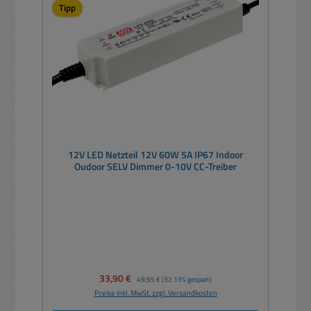
Tipp
12V LED Netzteil 12V 60W 5A IP67 Indoor
Oudoor SELV Dimmer 0-10V CC-Treiber
Verkaufspreis:
33,90 €
Regulärer Preis:
49,95 €
(32.13% gespart)
Preise inkl. MwSt. zzgl. Versandkosten