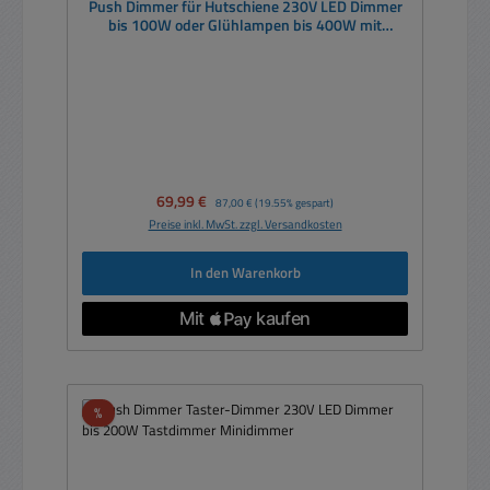
Push Dimmer für Hutschiene 230V LED Dimmer
bis 100W oder Glühlampen bis 400W mit
Sonderfunktionen
Verkaufspreis:
69,99 €
Regulärer Preis:
87,00 €
(19.55% gespart)
Preise inkl. MwSt. zzgl. Versandkosten
In den Warenkorb
Rabatt
%