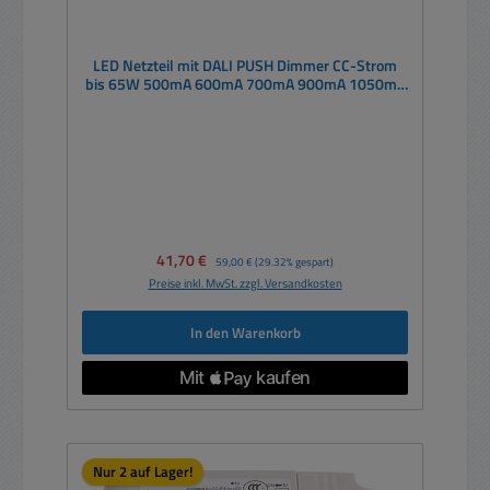
LED Netzteil mit DALI PUSH Dimmer CC-Strom
bis 65W 500mA 600mA 700mA 900mA 1050mA
1400mA
Verkaufspreis:
41,70 €
Regulärer Preis:
59,00 €
(29.32% gespart)
Preise inkl. MwSt. zzgl. Versandkosten
In den Warenkorb
Nur 2 auf Lager!