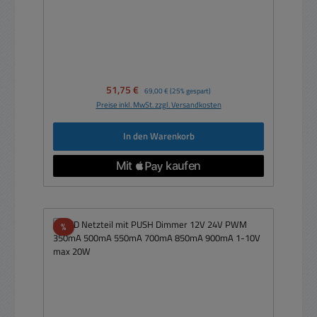
Verkaufspreis:
51,75 €
Regulärer Preis:
69,00 €
(25% gespart)
Preise inkl. MwSt. zzgl. Versandkosten
In den Warenkorb
Rabatt
%