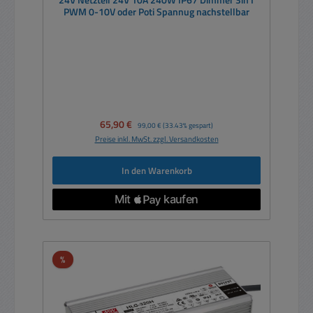
24V Netzteil 24V 10A 240W IP67 Dimmer 3in1
PWM 0-10V oder Poti Spannug nachstellbar
Verkaufspreis:
65,90 €
Regulärer Preis:
99,00 €
(33.43% gespart)
Preise inkl. MwSt. zzgl. Versandkosten
In den Warenkorb
Rabatt
%