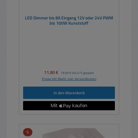
LED Dimmer bis 8A Eingang 12V oder 24V PWM
bis 100W Kunststoff
Verkaufspreis:
11,90 €
Regulärer Preis:
19,99 €
(40.47% gespart)
Preise inkl. MwSt. zzgl. Versandkosten
In den Warenkorb
Rabatt
%