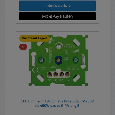
In den Warenkorb
Nur 10 auf Lager!
Rabatt
%
LED Dimmer mit Automatik Unterputz UP 230V
bis 450W pas zu GIRA Jung BJ