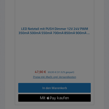
LED Netzteil mit PUSH Dimmer 12V 24V PWM
350mA 500mA 550mA 700mA 850mA 900mA 1-
10V max 20W
Verkaufspreis:
47,90 €
Regulärer Preis:
69,95 €
(31.52% gespart)
Preise inkl. MwSt. zzgl. Versandkosten
In den Warenkorb