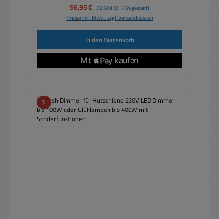
Verkaufspreis:
56,95 €
Regulärer Preis:
72,50 €
(21.45% gespart)
Preise inkl. MwSt. zzgl. Versandkosten
In den Warenkorb
Rabatt
%