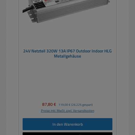
24V Netzteil 320W 13A IP67 Outdoor Indoor HLG
Metallgehäuse
Verkaufspreis:
87,80 €
Regulärer Preis:
119,00 €
(26.22% gespart)
Preise inkl. MwSt. zzgl. Versandkosten
In den Warenkorb