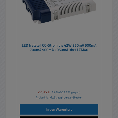
LED Netzteil CC-Strom bis 42W 350mA 500mA
700mA 900mA 1050mA 3in1 LCM40
Verkaufspreis:
27,95 €
Regulärer Preis:
39,80 €
(29.77% gespart)
Preise inkl. MwSt. zzgl. Versandkosten
In den Warenkorb