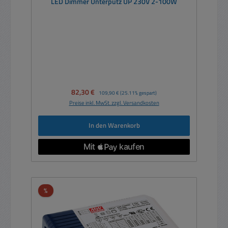
LED Dimmer Unterputz UP 230V 2-100W
Verkaufspreis:
82,30 €
Regulärer Preis:
109,90 €
(25.11% gespart)
Preise inkl. MwSt. zzgl. Versandkosten
In den Warenkorb
Rabatt
%