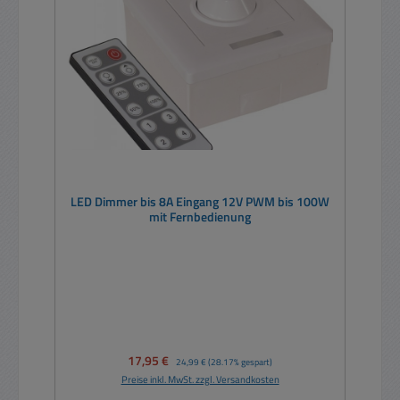
LED Dimmer bis 8A Eingang 12V PWM bis 100W
mit Fernbedienung
Verkaufspreis:
17,95 €
Regulärer Preis:
24,99 €
(28.17% gespart)
Preise inkl. MwSt. zzgl. Versandkosten