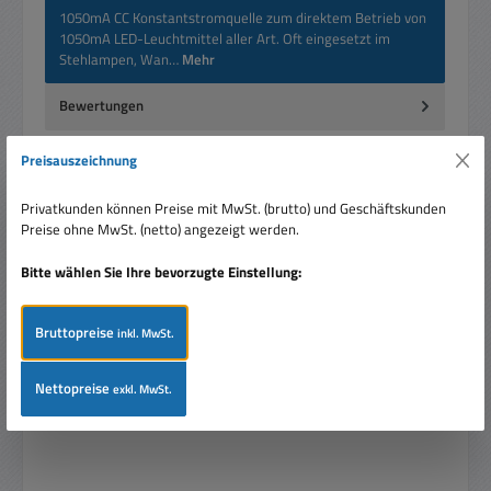
1050mA CC Konstantstromquelle zum direktem Betrieb von
1050mA LED-Leuchtmittel aller Art. Oft eingesetzt im
Stehlampen, Wan…
Mehr
Bewertungen
Preisauszeichnung
Privatkunden können Preise mit MwSt. (brutto) und Geschäftskunden
Preise ohne MwSt. (netto) angezeigt werden.
Produktgalerie überspringen
Ähnliche Artikel
Bitte wählen Sie Ihre bevorzugte Einstellung:
Rabatt
%
Bruttopreise
inkl. MwSt.
Nettopreise
exkl. MwSt.