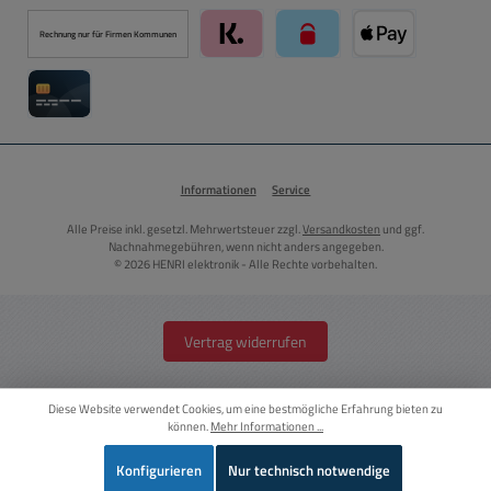
PayPal
Kredit- oder Debitkarte über PayPal
Später Bezahlen über PayPal
Rechnung nur für Firmen Kommunen
Klarna über Mollie Zahlungssystem
paysafecard über Mollie Zah
Apple Pay über M
Kreditkarte über Mollie Zahlungssystem
Informationen
Service
Alle Preise inkl. gesetzl. Mehrwertsteuer zzgl.
Versandkosten
und ggf.
Nachnahmegebühren, wenn nicht anders angegeben.
© 2026 HENRI elektronik - Alle Rechte vorbehalten.
Vertrag widerrufen
Diese Website verwendet Cookies, um eine bestmögliche Erfahrung bieten zu
können.
Mehr Informationen ...
Konfigurieren
Nur technisch notwendige