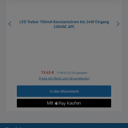
LED Treiber 700mA Konstantstrom bis 24W Eingang
230VAC APC
Verkaufspreis:
13,45 €
Regulärer Preis:
17,99 €
(25.24% gespart)
Preise inkl. MwSt. zzgl. Versandkosten
In den Warenkorb