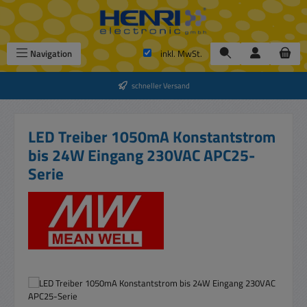
Zum Hauptinhalt springen
Navigation
inkl. MwSt.
schneller Versand
LED Treiber 1050mA Konstantstrom
bis 24W Eingang 230VAC APC25-
Serie
Bildergalerie überspringen