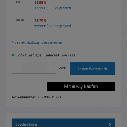
11,95 €
Bis
9
17,99 €
(33.57% gespart)
11,70 €
Ab
10
17,99 €
(34.96% gespart)
Preise inkl. MwSt. zzgl. Versandkosten
Sofort verfügbar, Lieferzeit: 2-4 Tage
Produkt Anzahl: Gib den gewünschten Wert ein oder benutze die Schaltflächen um die 
Stück
In den Warenkorb
Artikelnummer:
43-700-01630
Beschreibung