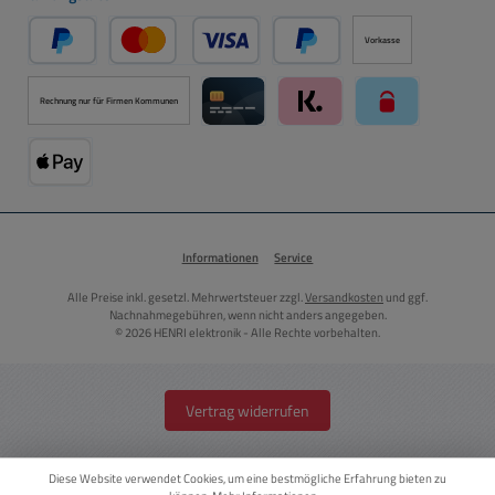
Vorkasse
PayPal
Kredit- oder Debitkarte über PayPal
Später Bezahlen über PayPal
Rechnung nur für Firmen Kommunen
Kreditkarte über Mollie Zahlungssystem
Klarna über Mollie Zahlungss
paysafecard über
Apple Pay über Mollie Zahlungssystem
Informationen
Service
Alle Preise inkl. gesetzl. Mehrwertsteuer zzgl.
Versandkosten
und ggf.
Nachnahmegebühren, wenn nicht anders angegeben.
© 2026 HENRI elektronik - Alle Rechte vorbehalten.
Vertrag widerrufen
Diese Website verwendet Cookies, um eine bestmögliche Erfahrung bieten zu