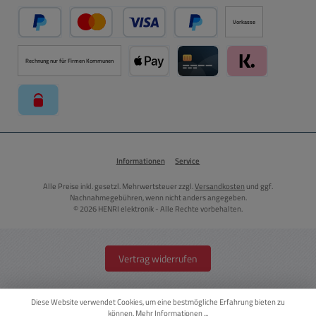
Vorkasse
PayPal
Kredit- oder Debitkarte über PayPal
Später Bezahlen über PayPal
Rechnung nur für Firmen Kommunen
Apple Pay über Mollie Zahlungssystem
Kreditkarte über Mollie Zahl
Klarna über Moll
paysafecard über Mollie Zahlungssystem
Informationen
Service
Alle Preise inkl. gesetzl. Mehrwertsteuer zzgl.
Versandkosten
und ggf.
Nachnahmegebühren, wenn nicht anders angegeben.
© 2026 HENRI elektronik - Alle Rechte vorbehalten.
Vertrag widerrufen
Diese Website verwendet Cookies, um eine bestmögliche Erfahrung bieten zu
können.
Mehr Informationen ...