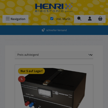
Zum Hauptinhalt springen
Navigation
inkl. MwSt.
schneller Versand
Nur 5 auf Lager!
Rabatt
%