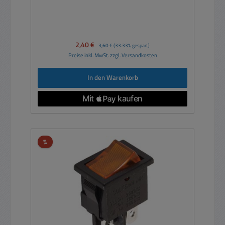
Verkaufspreis:
2,40 €
Regulärer Preis:
3,60 €
(33.33% gespart)
Preise inkl. MwSt. zzgl. Versandkosten
In den Warenkorb
Rabatt
%