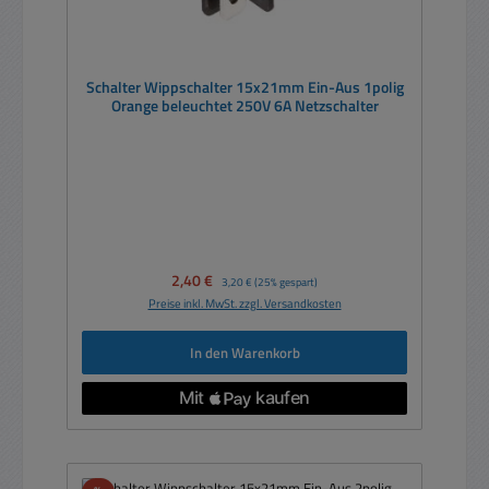
Schalter Wippschalter 15x21mm Ein-Aus 1polig
Orange beleuchtet 250V 6A Netzschalter
Verkaufspreis:
2,40 €
Regulärer Preis:
3,20 €
(25% gespart)
Preise inkl. MwSt. zzgl. Versandkosten
In den Warenkorb