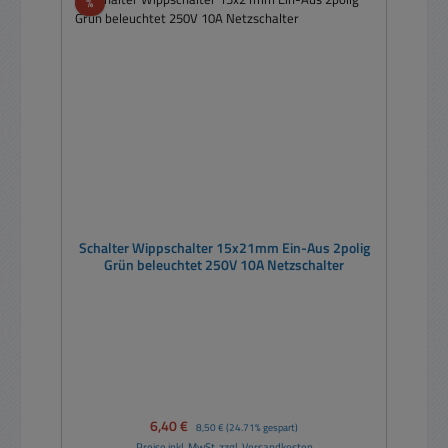
Rabatt
%
Schalter Wippschalter 15x21mm Ein-Aus 2polig
Grün beleuchtet 250V 10A Netzschalter
Verkaufspreis:
6,40 €
Regulärer Preis:
8,50 €
(24.71% gespart)
Preise inkl. MwSt. zzgl. Versandkosten