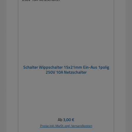
Schalter Wippschalter 15x21mm Ein-Aus 1polig
250V 10A Netzschalter
Regulärer Preis:
Ab
3,00 €
Preise inkl. MwSt. zzgl. Versandkosten