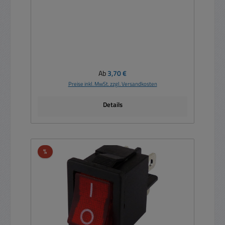
Regulärer Preis:
Ab
3,70 €
Preise inkl. MwSt. zzgl. Versandkosten
Details
Rabatt
%