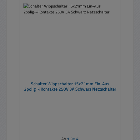
Schalter Wippschalter 15x21mm Ein-Aus
2polig=4Kontakte 250V 3A Schwarz Netzschalter
Regulärer Preis:
Ab
1,30 €