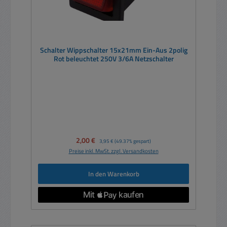
Schalter Wippschalter 15x21mm Ein-Aus 2polig
Rot beleuchtet 250V 3/6A Netzschalter
Verkaufspreis:
2,00 €
Regulärer Preis:
3,95 €
(49.37% gespart)
Preise inkl. MwSt. zzgl. Versandkosten
In den Warenkorb