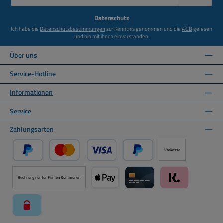
Adresse
*
Datenschutz
Ich habe die
Datenschutzbestimmungen
zur Kenntnis genommen und die
AGB
gelesen
und bin mit ihnen einverstanden.
Über uns
Service-Hotline
Informationen
Service
Zahlungsarten
Vorkasse
PayPal
Kredit- oder Debitkarte über PayPal
Später Bezahlen über PayPal
Rechnung nur für Firmen Kommunen
Apple Pay über Mollie Zahlungssystem
Kreditkarte über Mollie Zahl
Klarna über Moll
paysafecard über Mollie Zahlungssystem