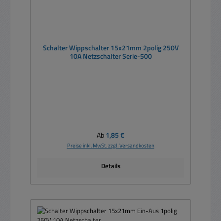
Schalter Wippschalter 15x21mm 2polig 250V
10A Netzschalter Serie-500
Regulärer Preis:
Ab
1,85 €
Preise inkl. MwSt. zzgl. Versandkosten
Details