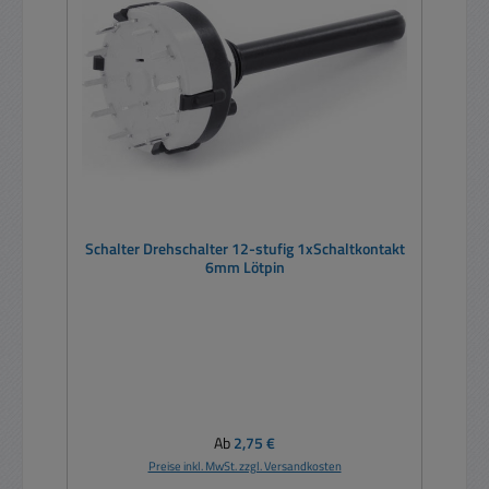
Schalter Drehschalter 12-stufig 1xSchaltkontakt
6mm Lötpin
Regulärer Preis:
Ab
2,75 €
Preise inkl. MwSt. zzgl. Versandkosten