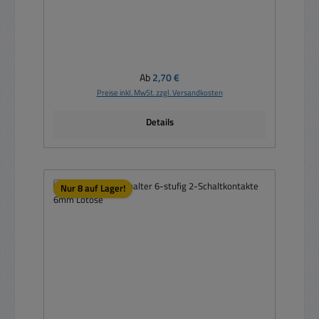
Regulärer Preis:
Ab
2,70 €
Preise inkl. MwSt. zzgl. Versandkosten
Details
Nur 8 auf Lager!