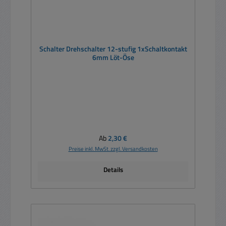
Schalter Drehschalter 12-stufig 1xSchaltkontakt
6mm Löt-Öse
Regulärer Preis:
Ab
2,30 €
Preise inkl. MwSt. zzgl. Versandkosten
Details