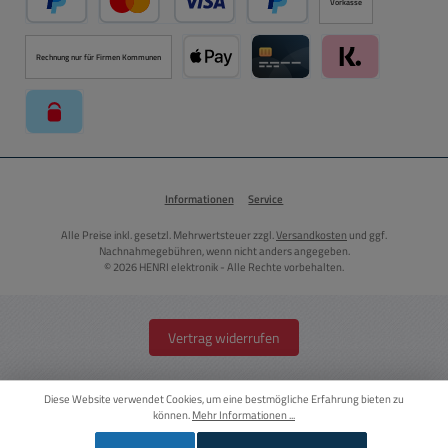
Vorkasse
PayPal
Kredit- oder Debitkarte über PayPal
Später Bezahlen über PayPal
Rechnung nur für Firmen Kommunen
Apple Pay über Mollie Zahlungssystem
Kreditkarte über Mollie Zahl
Klarna über Moll
paysafecard über Mollie Zahlungssystem
Informationen
Service
Alle Preise inkl. gesetzl. Mehrwertsteuer zzgl.
Versandkosten
und ggf.
Nachnahmegebühren, wenn nicht anders angegeben.
© 2026 HENRI elektronik - Alle Rechte vorbehalten.
Vertrag widerrufen
Diese Website verwendet Cookies, um eine bestmögliche Erfahrung bieten zu
können.
Mehr Informationen ...