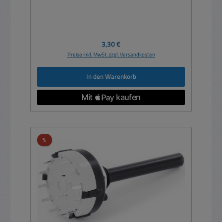
Regulärer Preis:
3,30 €
Preise inkl. MwSt. zzgl. Versandkosten
In den Warenkorb
Rabatt
%