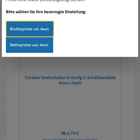
Bitte wählen Sie Ihre bevorzugte Einstellung:
Bruttopreise
inkl. MwSt.
Nettopreise
exkl. MwSt.
Schalter Drehschalter 6-stufig 2-Schaltkontakte
6mm Lötpin
Regulärer Preis:
Ab
2,79 €
Preise inkl. MwSt. zzgl. Versandkosten