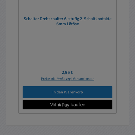
Schalter Drehschalter 6-stufig 2-Schaltkontakte
6mm Lötöse
Regulärer Preis:
2,95 €
Preise inkl. MwSt. zzgl. Versandkosten
In den Warenkorb