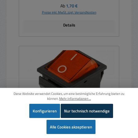
Regulärer Preis:
Ab
1,70 €
Preise inkl. MwSt. zzgl. Versandkosten
Details
Diese Website verwendet Cookies, um eine bestmögliche Erfahrung bieten zu
können.
Mehr Informationen ...
Konfigurieren
Nur technisch notwendige
Wer
Alle Cookies akzeptieren
Schalter Wippschalter 25x32mm 15A 250V Rot
mit Beleuchtung Netzschalter