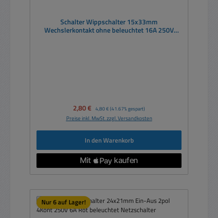
Schalter Wippschalter 15x33mm
Wechslerkontakt ohne beleuchtet 16A 250V
Netzschalter
Verkaufspreis:
2,80 €
Regulärer Preis:
4,80 €
(41.67% gespart)
Preise inkl. MwSt. zzgl. Versandkosten
In den Warenkorb
Nur 6 auf Lager!