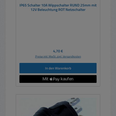
IP65 Schalter 10A Wippschalter RUND 25mm mit
12V Beleuchtung ROT Netzschalter
Regulärer Preis:
4,70 €
Preise inkl. MwSt. zzgl. Versandkosten
In den Warenkorb