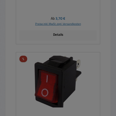
Regulärer Preis:
Ab
3,70 €
Preise inkl. MwSt. zzgl. Versandkosten
Details
Rabatt
%