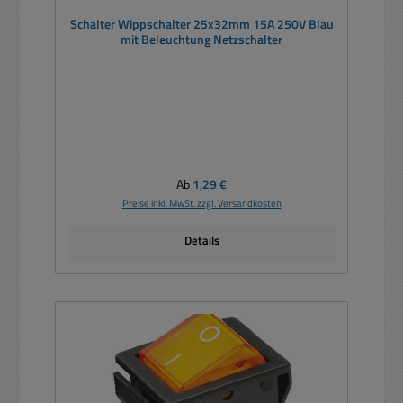
Schalter Wippschalter 25x32mm 15A 250V Blau
mit Beleuchtung Netzschalter
Regulärer Preis:
Ab
1,29 €
Preise inkl. MwSt. zzgl. Versandkosten
Details