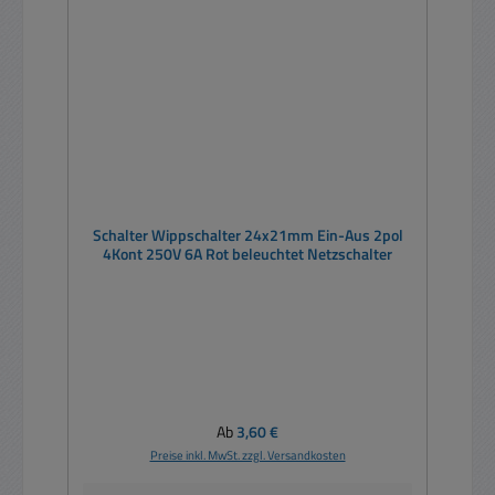
Schalter Wippschalter 24x21mm Ein-Aus 2pol
4Kont 250V 6A Rot beleuchtet Netzschalter
Regulärer Preis:
Ab
3,60 €
Preise inkl. MwSt. zzgl. Versandkosten