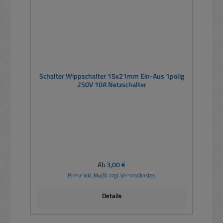
Schalter Wippschalter 15x21mm Ein-Aus 1polig
250V 10A Netzschalter
Regulärer Preis:
Ab
3,00 €
Preise inkl. MwSt. zzgl. Versandkosten
Details