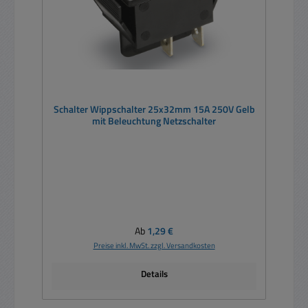
Schalter Wippschalter 25x32mm 15A 250V Gelb
mit Beleuchtung Netzschalter
Regulärer Preis:
Ab
1,29 €
Preise inkl. MwSt. zzgl. Versandkosten
Details