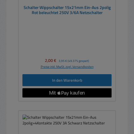
Schalter Wippschalter 15x21mm Ein-Aus 2polig
Rot beleuchtet 250V 3/6A Netzschalter
Verkaufspreis:
2,00 €
Regulärer Preis:
3,95 €
(49.37% gespart)
Preise inkl. MwSt. zzgl. Versandkosten
In den Warenkorb