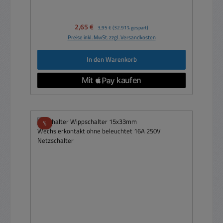
Verkaufspreis:
2,65 €
Regulärer Preis:
3,95 €
(32.91% gespart)
Preise inkl. MwSt. zzgl. Versandkosten
In den Warenkorb
Rabatt
%