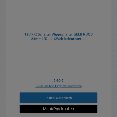
12V KFZ Schalter Wippschalter GELB RUND
23mm I/O ++ 12Volt beleuchtet ++
Regulärer Preis:
2,60 €
Preise inkl. MwSt. zzgl. Versandkosten
In den Warenkorb