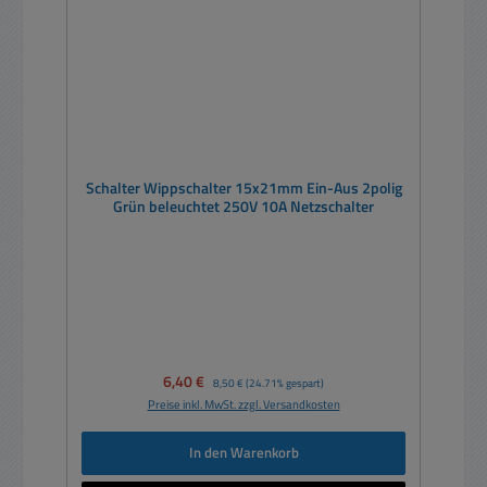
Schalter Wippschalter 15x21mm Ein-Aus 2polig
Grün beleuchtet 250V 10A Netzschalter
Verkaufspreis:
6,40 €
Regulärer Preis:
8,50 €
(24.71% gespart)
Preise inkl. MwSt. zzgl. Versandkosten
In den Warenkorb