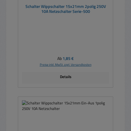
Schalter Wippschalter 15x21mm 2polig 250V
10A Netzschalter Serie-500
Regulärer Preis:
Ab
1,85 €
Preise inkl. MwSt. zzgl. Versandkosten
Details