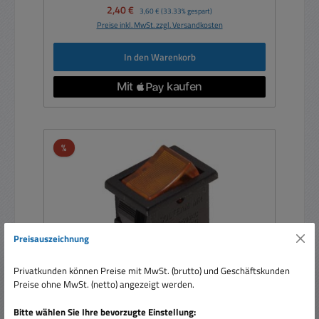
Verkaufspreis:
2,40 €
Regulärer Preis:
3,60 €
(33.33% gespart)
Preise inkl. MwSt. zzgl. Versandkosten
In den Warenkorb
Rabatt
%
Preisauszeichnung
Privatkunden können Preise mit MwSt. (brutto) und Geschäftskunden
Preise ohne MwSt. (netto) angezeigt werden.
Bitte wählen Sie Ihre bevorzugte Einstellung: