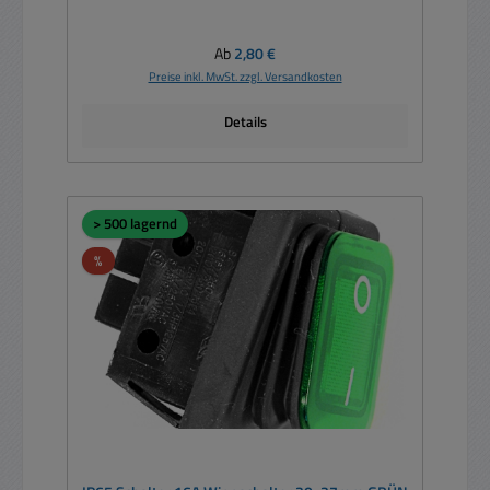
Regulärer Preis:
Ab
2,80 €
Preise inkl. MwSt. zzgl. Versandkosten
Details
> 500 lagernd
Rabatt
%