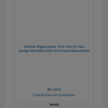
Schalter Wippschalter 15x21mm Ein-Aus
2polig=4Kontakte 250V 3A Schwarz Netzschalter
Regulärer Preis:
Ab
1,30 €
Preise inkl. MwSt. zzgl. Versandkosten
Details