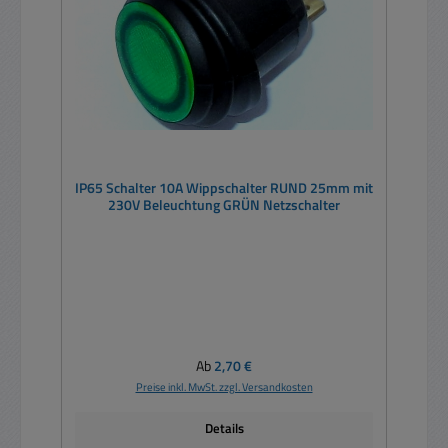
IP65 Schalter 10A Wippschalter RUND 25mm mit
230V Beleuchtung GRÜN Netzschalter
Regulärer Preis:
Ab
2,70 €
Preise inkl. MwSt. zzgl. Versandkosten
Details