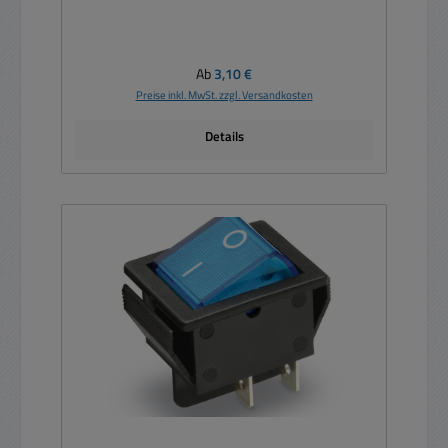
Regulärer Preis:
Ab
3,10 €
Preise inkl. MwSt. zzgl. Versandkosten
Details