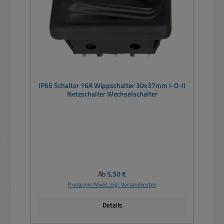
IP65 Schalter 16A Wippschalter 30x37mm I-O-II
Netzschalter Wechselschalter
Regulärer Preis:
Ab
5,50 €
Preise inkl. MwSt. zzgl. Versandkosten
Details