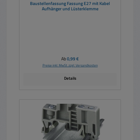
Baustellenfassung Fassung E27 mit Kabel
Aufhänger und Lüsterklemme
Regulärer Preis:
Ab
0,99 €
Preise inkl. MwSt. zzgl. Versandkosten
Details