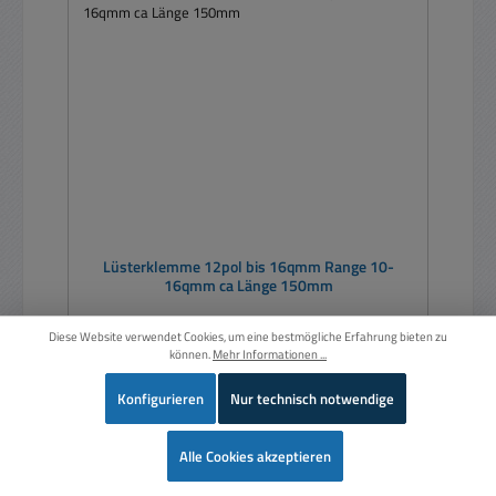
Lüsterklemme 12pol bis 16qmm Range 10-
16qmm ca Länge 150mm
Diese Website verwendet Cookies, um eine bestmögliche Erfahrung bieten zu
können.
Mehr Informationen ...
Konfigurieren
Nur technisch notwendige
Wer
Alle Cookies akzeptieren
Regulärer Preis:
Ab
1,67 €
Preise inkl. MwSt. zzgl. Versandkosten