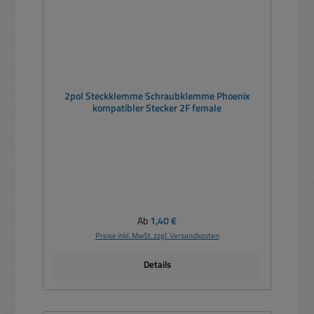
2pol Steckklemme Schraubklemme Phoenix
kompatibler Stecker 2F female
Regulärer Preis:
Ab
1,40 €
Preise inkl. MwSt. zzgl. Versandkosten
Details