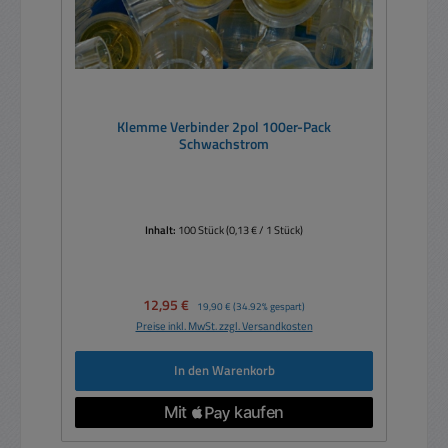
Klemme Verbinder 2pol 100er-Pack
Schwachstrom
Inhalt:
100 Stück
(0,13 € / 1 Stück)
Verkaufspreis:
12,95 €
Regulärer Preis:
19,90 €
(34.92% gespart)
Preise inkl. MwSt. zzgl. Versandkosten
In den Warenkorb