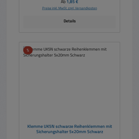
Regulärer Preis:
Ab
1,85 €
Preise inkl. MwSt. zzgl. Versandkosten
Details
Rabatt
%
Klemme UK5N schwarze Reihenklemmen mit
Sicherungshalter 5x20mm Schwarz