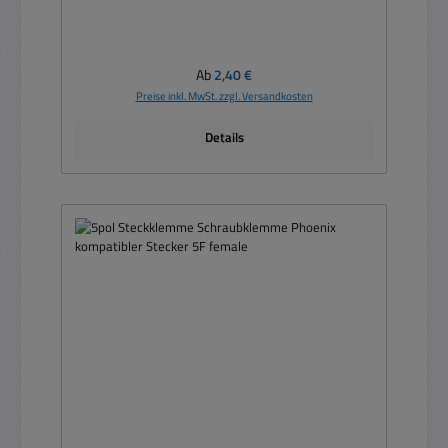
Regulärer Preis:
Ab
2,40 €
Preise inkl. MwSt. zzgl. Versandkosten
Details