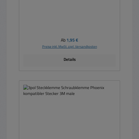
Regulärer Preis:
Ab
1,95 €
Preise inkl. MwSt. zzgl. Versandkosten
Details