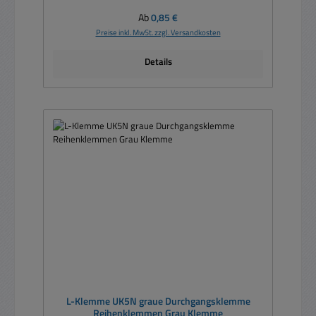
Regulärer Preis:
Ab
0,85 €
Preise inkl. MwSt. zzgl. Versandkosten
Details
L-Klemme UK5N graue Durchgangsklemme
Reihenklemmen Grau Klemme