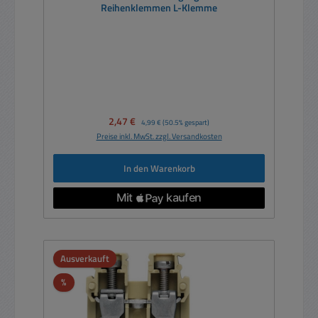
Reihenklemmen L-Klemme
Verkaufspreis:
2,47 €
Regulärer Preis:
4,99 €
(50.5% gespart)
Preise inkl. MwSt. zzgl. Versandkosten
In den Warenkorb
Ausverkauft
Rabatt
%