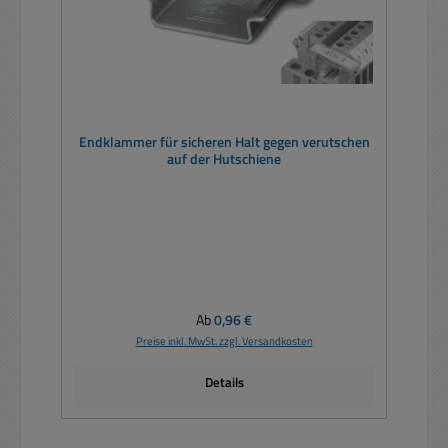
Endklammer für sicheren Halt gegen verutschen
auf der Hutschiene
Regulärer Preis:
Ab
0,96 €
Preise inkl. MwSt. zzgl. Versandkosten
Details