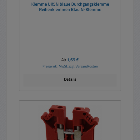
Klemme UK5N blaue Durchgangsklemme
Reihenklemmen Blau N-Klemme
Regulärer Preis:
Ab
1,69 €
Preise inkl. MwSt. zzgl. Versandkosten
Details