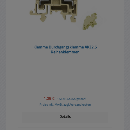
Klemme Durchgangsklemme AKZ2.5
Reihenklemmen
Verkaufspreis:
1,05 €
Regulärer Preis:
1,55 €
(32.26% gespart)
Preise inkl. MwSt. zzgl. Versandkosten
Details