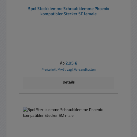
5pol Steckklemme Schraubklemme Phoenix
kompatibler Stecker 5F female
Regulärer Preis:
Ab
2,95 €
Preise inkl. MwSt. zzgl. Versandkosten
Details