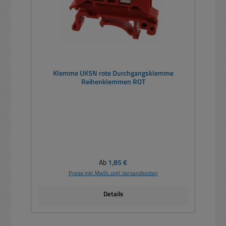
Klemme UK5N rote Durchgangsklemme
Reihenklemmen ROT
Regulärer Preis:
Ab
1,85 €
Preise inkl. MwSt. zzgl. Versandkosten
Details