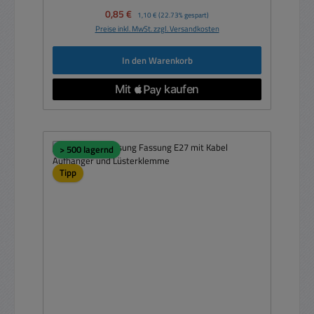
Verkaufspreis:
0,85 €
Regulärer Preis:
1,10 €
(22.73% gespart)
Preise inkl. MwSt. zzgl. Versandkosten
In den Warenkorb
> 500 lagernd
Tipp