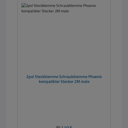
2pol Steckklemme Schraubklemme Phoenix
kompatibler Stecker 2M male
Regulärer Preis:
Ab
1,40 €