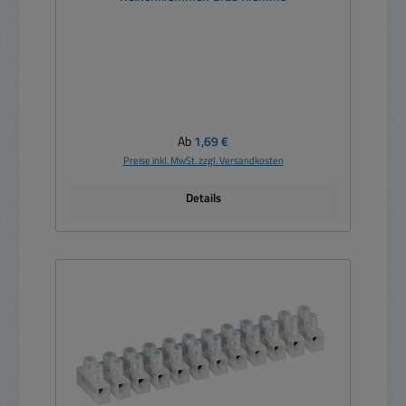
Regulärer Preis:
Ab
1,69 €
Preise inkl. MwSt. zzgl. Versandkosten
Details