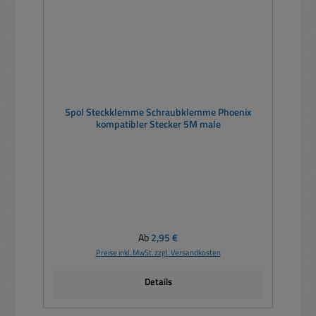
5pol Steckklemme Schraubklemme Phoenix
kompatibler Stecker 5M male
Regulärer Preis:
Ab
2,95 €
Preise inkl. MwSt. zzgl. Versandkosten
Details