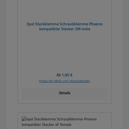
3pol Steckklemme Schraubklemme Phoenix
kompatibler Stecker 3M male
Regulärer Preis:
Ab
1,95 €
Preise inkl. MwSt. zzgl. Versandkosten
Details