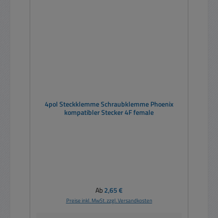
4pol Steckklemme Schraubklemme Phoenix
kompatibler Stecker 4F female
Regulärer Preis:
Ab
2,65 €
Preise inkl. MwSt. zzgl. Versandkosten