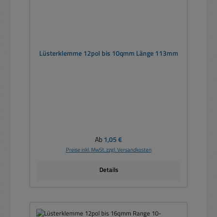
Lüsterklemme 12pol bis 10qmm Länge 113mm
Regulärer Preis:
Ab
1,05 €
Preise inkl. MwSt. zzgl. Versandkosten
Details