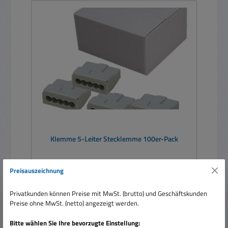
Klemme 5-Leiter Stecklemme 100er-Pack
Preisauszeichnung
Inhalt:
100 Stück
(0,12 € / 1 Stück)
Privatkunden können Preise mit MwSt. (brutto) und Geschäftskunden
Preise ohne MwSt. (netto) angezeigt werden.
Bitte wählen Sie Ihre bevorzugte Einstellung: