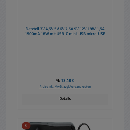
Netzteil 3V 4,5V 5V 6V 7,5V 9V 12V 18W 1,5A
1500mA 18W mit USB-C mini-USB micro-USB
Regulärer Preis:
Ab
13,48 €
Preise inkl. MwSt. zzgl. Versandkosten
Details
Rabatt
%