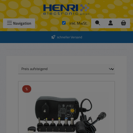
Zum Hauptinhalt springen
Navigation
inkl. MwSt.
schneller Versand
Rabatt
%