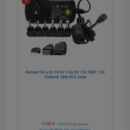
Rabatt
%
Netzteil 3V 4,5V 5V 6V 7,5V 9V 12V 18W 1,5A
1500mA 18W PCE-serie
Verkaufspreis:
11,95 €
Regulärer Preis:
16,99 €
(29.66% gespart)
Preise inkl. MwSt. zzgl. Versandkosten