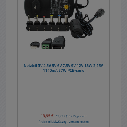
Netzteil 3V 4,5V 5V 6V 7,5V 9V 12V 18W 2,25A
1140mA 27W PCE-serie
Verkaufspreis:
13,95 €
Regulärer Preis:
19,99 €
(30.22% gespart)
Preise inkl. MwSt. zzgl. Versandkosten