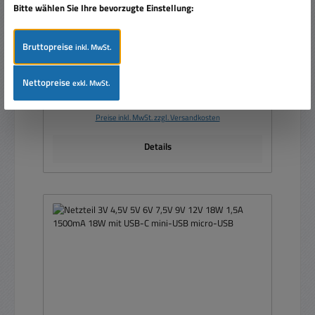
Bitte wählen Sie Ihre bevorzugte Einstellung:
Bruttopreise
inkl. MwSt.
Nettopreise
exkl. MwSt.
Regulärer Preis:
Ab
12,30 €
Preise inkl. MwSt. zzgl. Versandkosten
Details