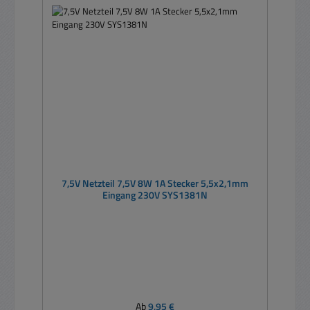
7,5V Netzteil 7,5V 8W 1A Stecker 5,5x2,1mm
Eingang 230V SYS1381N
Regulärer Preis:
Ab
9,95 €