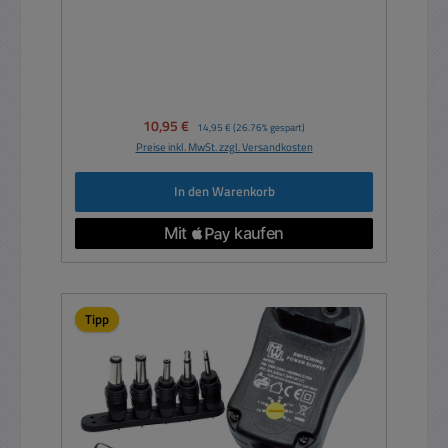
Verkaufspreis:
10,95 €
Regulärer Preis:
14,95 €
(26.76% gespart)
Preise inkl. MwSt. zzgl. Versandkosten
In den Warenkorb
Tipp