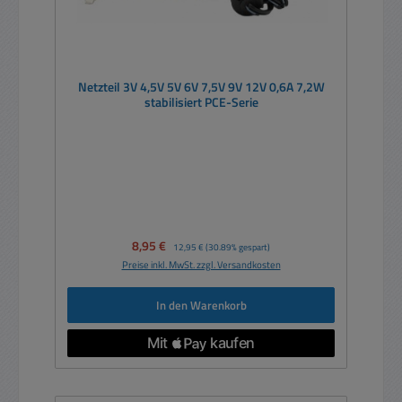
Netzteil 3V 4,5V 5V 6V 7,5V 9V 12V 0,6A 7,2W
stabilisiert PCE-Serie
Verkaufspreis:
8,95 €
Regulärer Preis:
12,95 €
(30.89% gespart)
Preise inkl. MwSt. zzgl. Versandkosten
In den Warenkorb