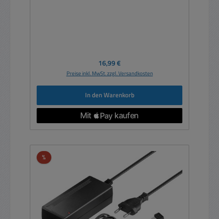
Regulärer Preis:
16,99 €
Preise inkl. MwSt. zzgl. Versandkosten
In den Warenkorb
Rabatt
%