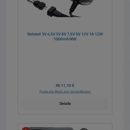
Netzteil 3V 4,5V 5V 6V 7,5V 9V 12V 1A 12W
1000mA MW
Regulärer Preis:
Ab
11,10 €
Preise inkl. MwSt. zzgl. Versandkosten
Details