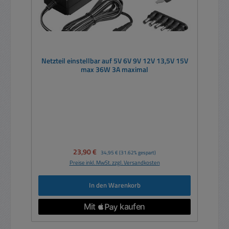
Netzteil einstellbar auf 5V 6V 9V 12V 13,5V 15V
max 36W 3A maximal
Verkaufspreis:
23,90 €
Regulärer Preis:
34,95 €
(31.62% gespart)
Preise inkl. MwSt. zzgl. Versandkosten
In den Warenkorb