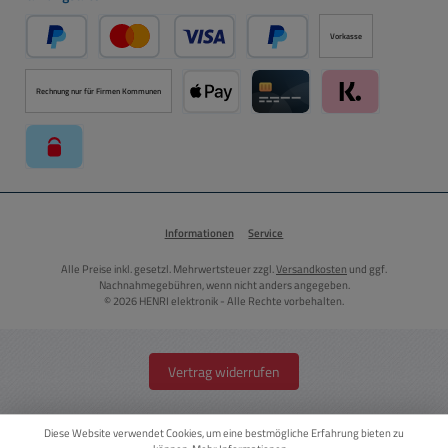
Vorkasse
PayPal
Kredit- oder Debitkarte über PayPal
Später Bezahlen über PayPal
Rechnung nur für Firmen Kommunen
Apple Pay über Mollie Zahlungssystem
Kreditkarte über Mollie Zahl
Klarna über Moll
paysafecard über Mollie Zahlungssystem
Informationen
Service
Alle Preise inkl. gesetzl. Mehrwertsteuer zzgl.
Versandkosten
und ggf.
Nachnahmegebühren, wenn nicht anders angegeben.
© 2026 HENRI elektronik - Alle Rechte vorbehalten.
Vertrag widerrufen
Diese Website verwendet Cookies, um eine bestmögliche Erfahrung bieten zu