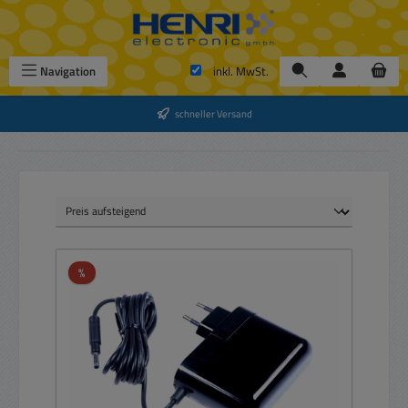
Zum Hauptinhalt springen
Navigation
inkl. MwSt.
schneller Versand
Rabatt
%