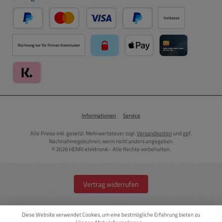
Vorkasse
PayPal
Kredit- oder Debitkarte über PayPal
Später Bezahlen über PayPal
Rechnung nur für Firmen Kommunen
paysafecard über Mollie Zahlungssystem
Apple Pay über Mollie Zahlu
Kreditkarte über
Klarna über Mollie Zahlungssystem
Informationen
Service
Alle Preise inkl. gesetzl. Mehrwertsteuer zzgl.
Versandkosten
und ggf.
Nachnahmegebühren, wenn nicht anders angegeben.
© 2026 HENRI elektronik - Alle Rechte vorbehalten.
Vertrag widerrufen
Diese Website verwendet Cookies, um eine bestmögliche Erfahrung bieten zu