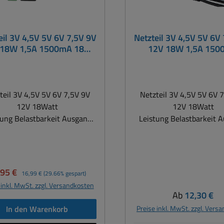
eil 3V 4,5V 5V 6V 7,5V 9V
Netzteil 3V 4,5V 5V 6V
 18W 1,5A 1500mA 18W
12V 18W 1,5A 15
PCE-serie
18Watt MW
teil 3V 4,5V 5V 6V 7,5V 9V
Netzteil 3V 4,5V 5V 6V 
12V 18Watt
12V 18Watt
tung Belastbarkeit Ausgang
Leistung Belastbarkeit 
,5A Diese neuen, kompakten
bis 1,5A Diese neuen, k
3 Netzteile erfüllen schon
ErP3 Netzteile erfüllen
eute die internationalen
heute die internation
ards gemäß ECO-design, CEC
Standards gemäß ECO-des
kaufspreis:
Regulärer Preis:
,95 €
16,99 €
(29.66% gespart)
 dieser Standards
und MEPS. Ziel dieser Standards
 inkl. MwSt. zzgl. Versandkosten
ie Reduzierung der Stand By
ist die Reduzierung der 
Regulärer Pre
Ab
12,30 €
Verluste und somit die
Verluste und somit 
In den Warenkorb
Preise inkl. MwSt. zzgl. Vers
ngerung des CO2 Ausstoßes.
Verringerung des CO2 Au