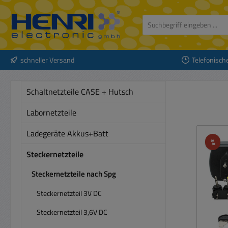
 Hauptinhalt springen
Zur Suche springen
Zur Hauptnavigation springen
schneller Versand
Telefonisch
Schaltnetzteile CASE + Hutsch
Labornetzteile
Ladegeräte Akkus+Batt
Rab
%
Steckernetzteile
Steckernetzteile nach Spg
Steckernetzteil 3V DC
Steckernetzteil 3,6V DC