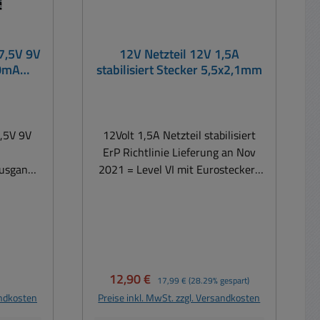
 7,5V 9V
12V Netzteil 12V 1,5A
00mA
stabilisiert Stecker 5,5x2,1mm
7,5V 9V
12Volt 1,5A Netzteil stabilisiert
ErP Richtlinie Lieferung an Nov
Ausgang
2021 = Level VI mit Eurostecker-
ompakten
Netzanschluss Kabellänge zum
 schon
Verbraucher ca. 1,7m
alen
Ausgangsstecker 5,5x2,1mm
ign, CEC
Hohlstecker ( Polarität Centerpin +
) Technische Daten: Spannung:
Stand By
220-240VAC typisch
is:
Verkaufspreis:
Regulärer Preis:
12,90 €
17,99 €
(28.29% gespart)
die
Autom.Weitbereichseingang:
andkosten
Preise inkl. MwSt. zzgl. Versandkosten
sstoßes.
100...240Vac 47-63Hz Ausgang: