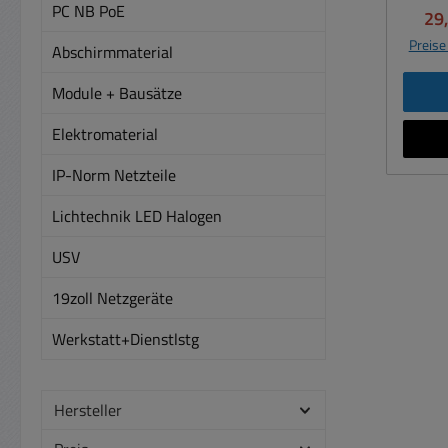
EN 
Rücks
PC NB PoE
Ver
29
Schal
Schutzg
Di
M
Preise
Abschirmmaterial
Reach konf
Scha
vers
46,
Module + Bausätze
Erwä
A
un
Elektromaterial
verb
versc
m
IP-Norm Netzteile
dies
Ada
Kl
0,
Lichtechnik LED Halogen
2,35
1,
4,00
USV
5,5x
au
Ausg
19zoll Netzgeräte
ers
Eu
Werkstatt+Dienstlstg
Stand
A
Null
Ladege
Ste
Hersteller
We
K
240V