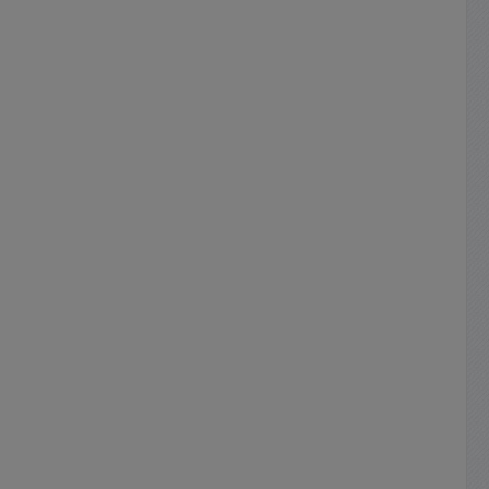
 1x 5,50
 5,50 x
er
88mm
llt
N 61558-
unction
 / Class
rpackung