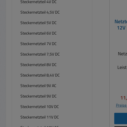
Steckernetzteil 4V DC
Steckernetzteil 4,5V DC
Netzt
Steckernetzteil 5V DC
12V
Steckernetzteil 6V DC
Steckernetzteil 7V DC
Netz
Steckernetzteil 7,5V DC
Steckernetzteil 8V DC
Leis
bis 1
Steckernetzteil 8,4V DC
ErP
Steckernetzteil 9V AC
h
Stand
Steckernetzteil 9V DC
Ver
11
und MEPS. Ziel
Preise
Steckernetzteil 10V DC
ist d
Steckernetzteil 11V DC
Verri