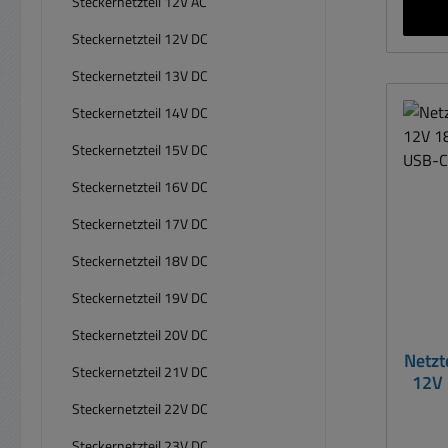
Steckernetzteil 12V AC
Energ
Steckernetzteil 12V DC
konve
Steckernetzteil 13V DC
Last s
Energ
Steckernetzteil 14V DC
0,1
Steckernetzteil 15V DC
Univer
Steckernetzteil 16V DC
/
Kleinv
Steckernetzteil 17V DC
/ 1,
Steckernetzteil 18V DC
Univ
Berei
Steckernetzteil 19V DC
max 150
Steckernetzteil 20V DC
Netzt
Weitbe
Steckernetzteil 21V DC
12V
mit
Steckernetzteil 22V DC
Au
Drehs
Steckernetzteil 23V DC