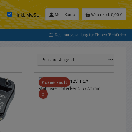
inkl. MwSt.
Mein Konto
Warenkorb
0,00 €
Rechnungszahlung für Firmen/Behörden
Ausverkauft
Rabatt
%