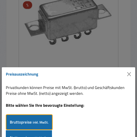
Rabatt
%
Relais HF-Dicht 24V DC Spule 2xUM W260
Preisauszeichnung
50GB2N
Privatkunden können Preise mit MwSt. (brutto) und Geschäftskunden
Preise ohne MwSt. (netto) angezeigt werden.
Bitte wählen Sie Ihre bevorzugte Einstellung:
Bruttopreise
inkl. MwSt.
Verkaufspreis:
14,40 €
Regulärer Preis:
33,90 €
(57.52% gespart)
Preise inkl. MwSt. zzgl. Versandkosten