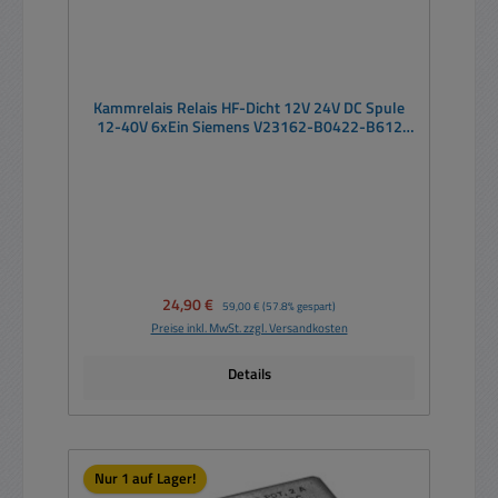
Kammrelais Relais HF-Dicht 12V 24V DC Spule
12-40V 6xEin Siemens V23162-B0422-B612
IP67 Relais
Verkaufspreis:
24,90 €
Regulärer Preis:
59,00 €
(57.8% gespart)
Preise inkl. MwSt. zzgl. Versandkosten
Details
Nur 1 auf Lager!