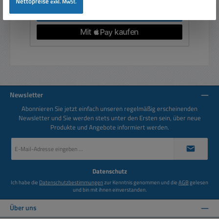
Nettopreise
exkl. MwSt.
In den Warenkorb
Newsletter
Abonnieren Sie jetzt einfach unseren regelmäßig erscheinenden
Newsletter und Sie werden stets unter den Ersten sein, über neue
Produkte und Angebote informiert werden.
E-
Mail-
Adresse
*
Datenschutz
Ich habe die
Datenschutzbestimmungen
zur Kenntnis genommen und die
AGB
gelesen
und bin mit ihnen einverstanden.
Über uns