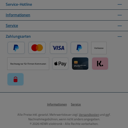
Service-Hotline
Informationen
Service
Zahlungsarten
Vorkasse
PayPal
Kredit- oder Debitkarte über PayPal
Später Bezahlen über PayPal
Rechnung nur für Firmen Kommunen
Apple Pay über Mollie Zahlungssystem
Kreditkarte über Mollie Zahl
Klarna über Moll
paysafecard über Mollie Zahlungssystem
Informationen
Service
Alle Preise inkl. gesetzl. Mehrwertsteuer zzgl.
Versandkosten
und ggf.
Nachnahmegebühren, wenn nicht anders angegeben.
© 2026 HENRI elektronik - Alle Rechte vorbehalten.