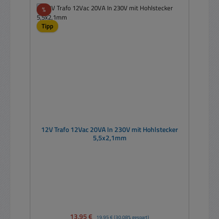
Rabatt
%
Tipp
12V Trafo 12Vac 20VA In 230V mit Hohlstecker
5,5x2,1mm
Verkaufspreis:
13,95 €
Regulärer Preis:
19,95 €
(30.08% gespart)