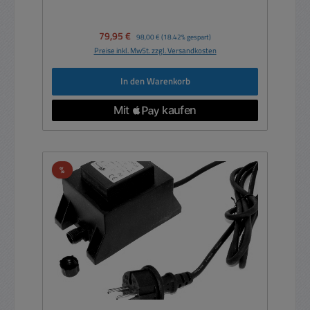
Verkaufspreis:
79,95 €
Regulärer Preis:
98,00 €
(18.42% gespart)
Preise inkl. MwSt. zzgl. Versandkosten
In den Warenkorb
Rabatt
%