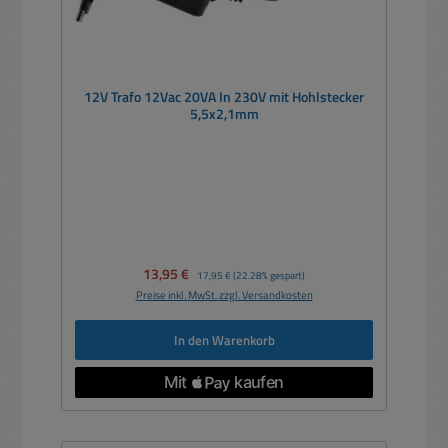
12V Trafo 12Vac 20VA In 230V mit Hohlstecker
5,5x2,1mm
Verkaufspreis:
13,95 €
Regulärer Preis:
17,95 €
(22.28% gespart)
Preise inkl. MwSt. zzgl. Versandkosten
In den Warenkorb