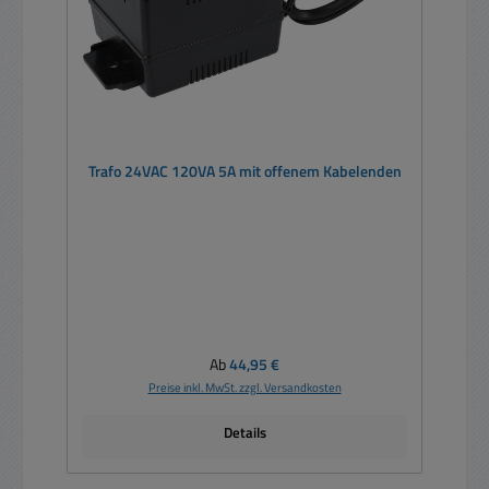
Trafo 24VAC 120VA 5A mit offenem Kabelenden
Regulärer Preis:
Ab
44,95 €
Preise inkl. MwSt. zzgl. Versandkosten
Details