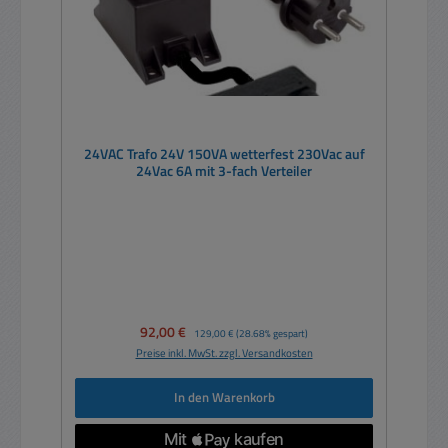
24VAC Trafo 24V 150VA wetterfest 230Vac auf
24Vac 6A mit 3-fach Verteiler
Verkaufspreis:
92,00 €
Regulärer Preis:
129,00 €
(28.68% gespart)
Preise inkl. MwSt. zzgl. Versandkosten
In den Warenkorb