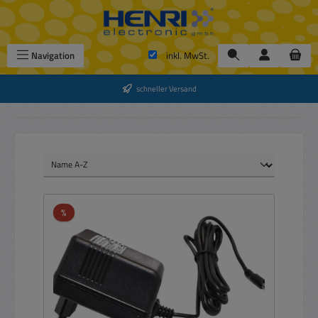
Zum Hauptinhalt springen
Navigation
inkl. MwSt.
schneller Versand
Rabatt
%