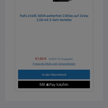
Trafo 24VAC 60VA wetterfest 230Vac auf 24Vac
2,5A mit 3-fach Verteiler
Verkaufspreis:
67,00 €
Regulärer Preis:
79,95 €
(16.2% gespart)
Preise inkl. MwSt. zzgl. Versandkosten
In den Warenkorb