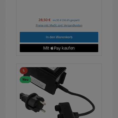
Verkaufspreis:
28,50 €
Regulärer Preis:
44,95 €
(36.6% gespart)
Preise inkl. MwSt. zzgl. Versandkosten
In den Warenkorb
Rabatt
%
Neu