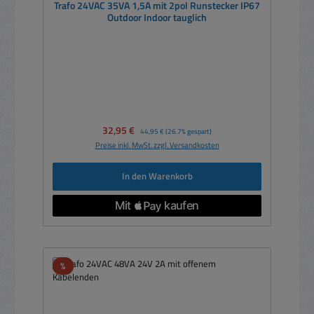
Trafo 24VAC 35VA 1,5A mit 2pol Runstecker IP67
Outdoor Indoor tauglich
Verkaufspreis:
32,95 €
Regulärer Preis:
44,95 €
(26.7% gespart)
Preise inkl. MwSt. zzgl. Versandkosten
In den Warenkorb
Rabatt
%