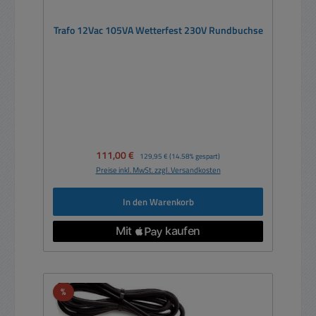
Trafo 12Vac 105VA Wetterfest 230V Rundbuchse
Verkaufspreis:
111,00 €
Regulärer Preis:
129,95 €
(14.58% gespart)
Preise inkl. MwSt. zzgl. Versandkosten
In den Warenkorb
Rabatt
%