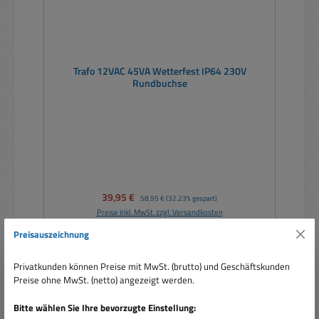
Trafo 12VAC 45VA Wetterfest IP64 230V
Rundbuchse
Verkaufspreis:
39,95 €
Regulärer Preis:
58,95 €
(32.23% gespart)
Preise inkl. MwSt. zzgl. Versandkosten
Preisauszeichnung
In den Warenkorb
Privatkunden können Preise mit MwSt. (brutto) und Geschäftskunden
Preise ohne MwSt. (netto) angezeigt werden.
Bitte wählen Sie Ihre bevorzugte Einstellung: