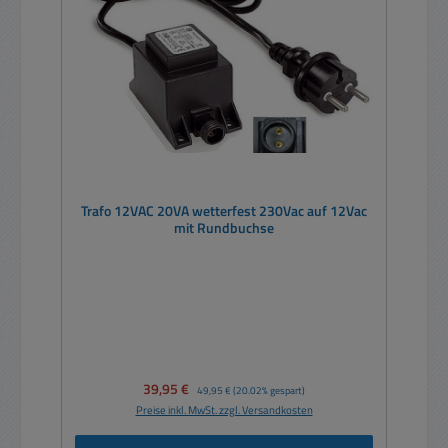
Trafo 12VAC 20VA wetterfest 230Vac auf 12Vac
mit Rundbuchse
Verkaufspreis:
39,95 €
Regulärer Preis:
49,95 €
(20.02% gespart)
Preise inkl. MwSt. zzgl. Versandkosten