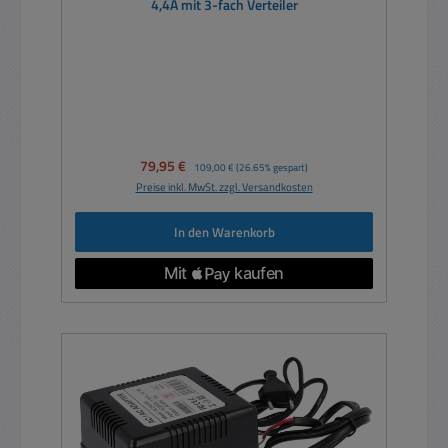
4,4A mit 3-fach Verteiler
Verkaufspreis:
79,95 €
Regulärer Preis:
109,00 €
(26.65% gespart)
Preise inkl. MwSt. zzgl. Versandkosten
In den Warenkorb