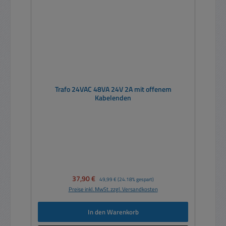
Trafo 24VAC 48VA 24V 2A mit offenem
Kabelenden
Verkaufspreis:
37,90 €
Regulärer Preis:
49,99 €
(24.18% gespart)
Preise inkl. MwSt. zzgl. Versandkosten
In den Warenkorb