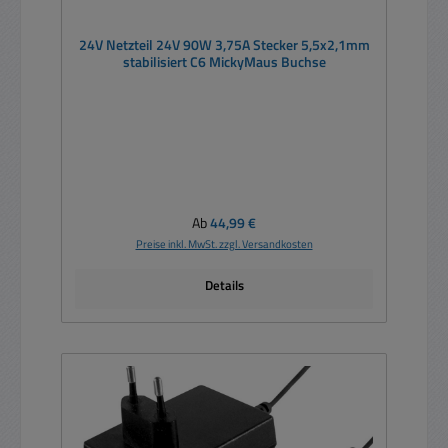
24V Netzteil 24V 90W 3,75A Stecker 5,5x2,1mm
stabilisiert C6 MickyMaus Buchse
Regulärer Preis:
Ab
44,99 €
Preise inkl. MwSt. zzgl. Versandkosten
Details