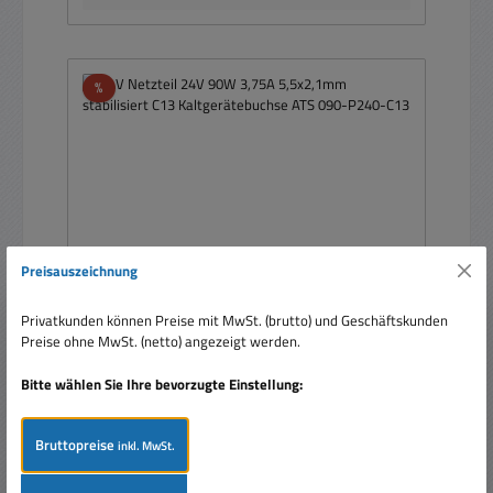
Rabatt
%
Preisauszeichnung
Privatkunden können Preise mit MwSt. (brutto) und Geschäftskunden
Preise ohne MwSt. (netto) angezeigt werden.
24V Netzteil 24V 90W 3,75A 5,5x2,1mm
stabilisiert C13 Kaltgerätebuchse ATS 090-P240-
Bitte wählen Sie Ihre bevorzugte Einstellung:
C13
Bruttopreise
inkl. MwSt.