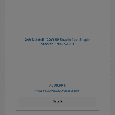
24V Netzteil 120W 5A SnapIn 4pol SnapIn
Stecker PIN1+2=Plus
Regulärer Preis:
Ab
39,99 €
Preise inkl. MwSt. zzgl. Versandkosten
Details