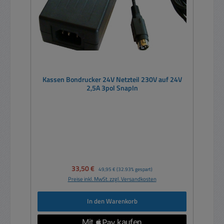
Kassen Bondrucker 24V Netzteil 230V auf 24V
2,5A 3pol SnapIn
Verkaufspreis:
33,50 €
Regulärer Preis:
49,95 €
(32.93% gespart)
Preise inkl. MwSt. zzgl. Versandkosten
In den Warenkorb