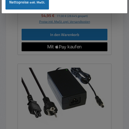
Nettopreise
exkl. MwSt.
Verkaufspreis:
54,95 €
Regulärer Preis:
77,00 €
(28.64% gespart)
Preise inkl. MwSt. zzgl. Versandkosten
In den Warenkorb