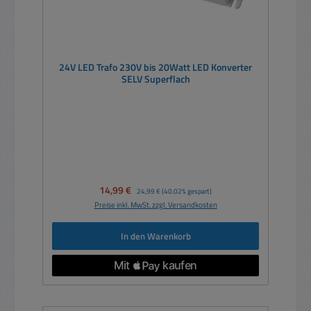
24V LED Trafo 230V bis 20Watt LED Konverter
SELV Superflach
Verkaufspreis:
14,99 €
Regulärer Preis:
24,99 €
(40.02% gespart)
Preise inkl. MwSt. zzgl. Versandkosten
In den Warenkorb