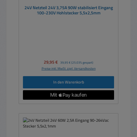
24V Netzteil 24V 3,75A 90W stabilisiert Eingang
100-230V Hohlstecker 5,5x2,5mm
Verkaufspreis:
29,95 €
Regulärer Preis:
39,95 €
(25.03% gespart)
Preise inkl. MwSt. zzgl. Versandkosten
In den Warenkorb