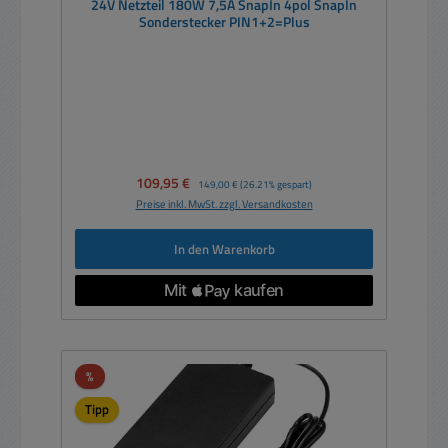
24V Netzteil 180W 7,5A SnapIn 4pol SnapIn
Sonderstecker PIN1+2=Plus
Verkaufspreis:
109,95 €
Regulärer Preis:
149,00 €
(26.21% gespart)
Preise inkl. MwSt. zzgl. Versandkosten
In den Warenkorb
Rabatt
%
Tipp