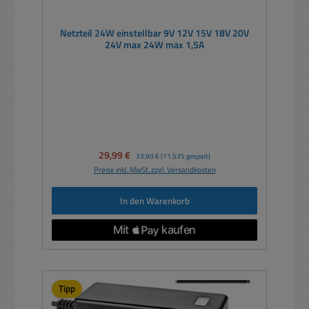
Netzteil 24W einstellbar 9V 12V 15V 18V 20V
24V max 24W max 1,5A
Verkaufspreis:
29,99 €
Regulärer Preis:
33,90 €
(11.53% gespart)
Preise inkl. MwSt. zzgl. Versandkosten
In den Warenkorb
Tipp