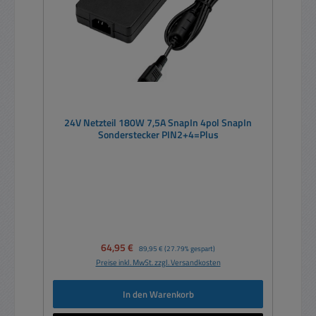
24V Netzteil 180W 7,5A SnapIn 4pol SnapIn
Sonderstecker PIN2+4=Plus
Verkaufspreis:
64,95 €
Regulärer Preis:
89,95 €
(27.79% gespart)
Preise inkl. MwSt. zzgl. Versandkosten
In den Warenkorb