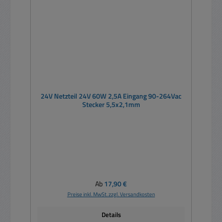
24V Netzteil 24V 60W 2,5A Eingang 90-264Vac
Stecker 5,5x2,1mm
Regulärer Preis:
Ab
17,90 €
Preise inkl. MwSt. zzgl. Versandkosten
Details