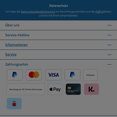
*
Datenschutz
Ich habe die
Datenschutzbestimmungen
zur Kenntnis genommen und die
AGB
gelesen
und bin mit ihnen einverstanden.
Über uns
Service-Hotline
Informationen
Service
Zahlungsarten
Vorkasse
PayPal
Kredit- oder Debitkarte über PayPal
Später Bezahlen über PayPal
Rechnung nur für Firmen Kommunen
Apple Pay über Mollie Zahlungssystem
Kreditkarte über Mollie Zahl
Klarna über Moll
paysafecard über Mollie Zahlungssystem