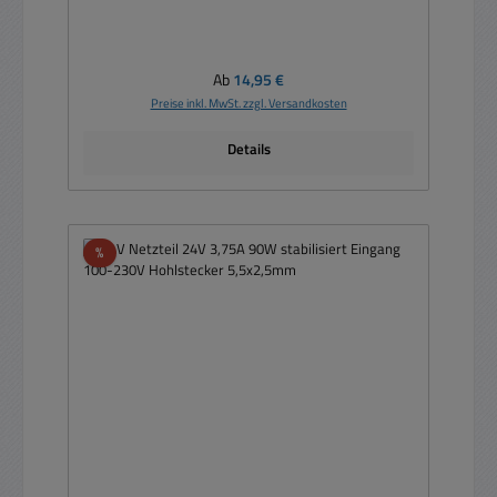
Regulärer Preis:
Ab
14,95 €
Preise inkl. MwSt. zzgl. Versandkosten
Details
Rabatt
%