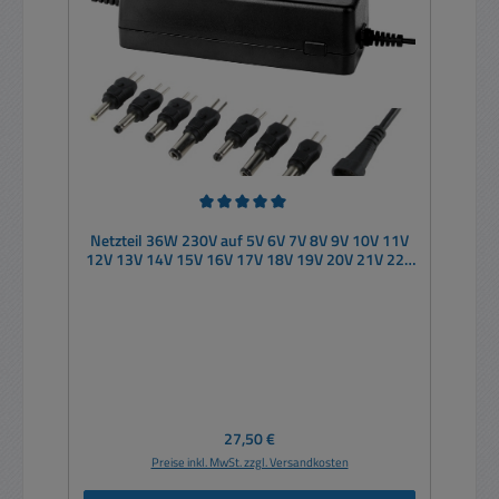
Durchschnittliche Bewertung von 5 von 5 Sternen
Netzteil 36W 230V auf 5V 6V 7V 8V 9V 10V 11V
12V 13V 14V 15V 16V 17V 18V 19V 20V 21V 22V
23V 24V
Regulärer Preis:
27,50 €
Preise inkl. MwSt. zzgl. Versandkosten