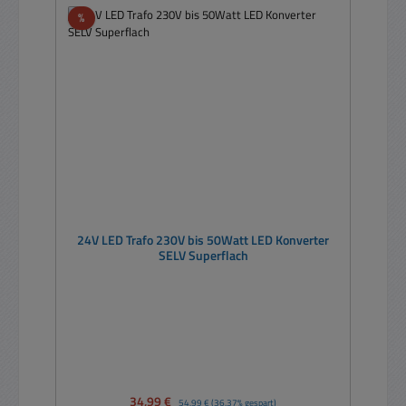
Rabatt
%
24V LED Trafo 230V bis 50Watt LED Konverter
SELV Superflach
Verkaufspreis:
34,99 €
Regulärer Preis:
54,99 €
(36.37% gespart)