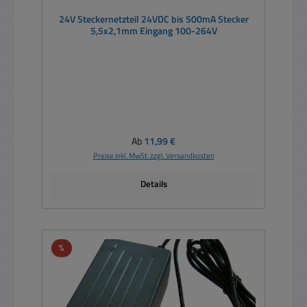
24V Steckernetzteil 24VDC bis 500mA Stecker
5,5x2,1mm Eingang 100-264V
Regulärer Preis:
Ab
11,99 €
Preise inkl. MwSt. zzgl. Versandkosten
Details
Rabatt
%