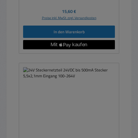
Regulärer Preis:
15,60 €
Preise inkl. MwSt. zzgl. Versandkosten
In den Warenkorb