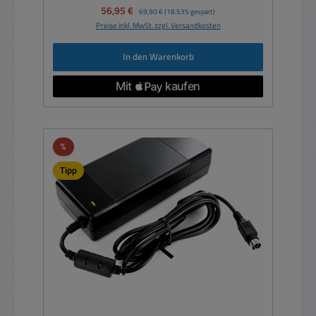
Verkaufspreis:
56,95 €
Regulärer Preis:
69,90 €
(18.53% gespart)
Preise inkl. MwSt. zzgl. Versandkosten
In den Warenkorb
Rabatt
%
Tipp