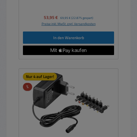
Verkaufspreis:
53,95 €
Regulärer Preis:
69,95 €
(22.87% gespart)
Preise inkl. MwSt. zzgl. Versandkosten
In den Warenkorb
Nur 4 auf Lager!
Rabatt
%