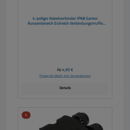
4-poliger Kabelverbinder IP68 Garten
Aussenbereich Erdreich Verbindungsmuffe
Kabelmuffe mit Schraubklemme
Regulärer Preis:
Ab
4,95 €
Preise inkl. MwSt. zzgl. Versandkosten
Details
Rabatt
%