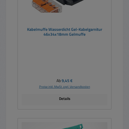
Kabelmuffe Wasserdicht Gel-Kabelgarnitur
46x34x18mm Gelmuffe
Regulärer Preis:
Ab
9,45 €
Preise inkl. MwSt. zzgl. Versandkosten
Details