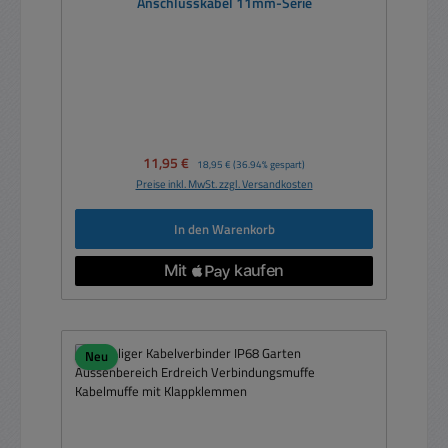
Anschlusskabel 11mm-Serie
Verkaufspreis:
11,95 €
Regulärer Preis:
18,95 €
(36.94% gespart)
Preise inkl. MwSt. zzgl. Versandkosten
In den Warenkorb
Neu