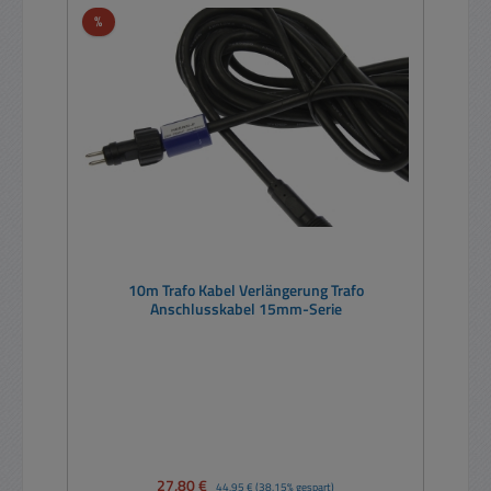
Rabatt
%
10m Trafo Kabel Verlängerung Trafo
Anschlusskabel 15mm-Serie
Verkaufspreis:
27,80 €
Regulärer Preis:
44,95 €
(38.15% gespart)