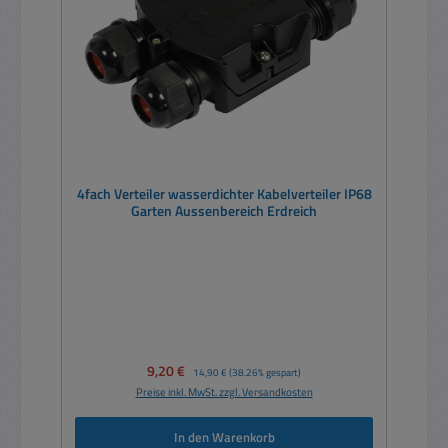
4fach Verteiler wasserdichter Kabelverteiler IP68
Garten Aussenbereich Erdreich
Verkaufspreis:
9,20 €
Regulärer Preis:
14,90 €
(38.26% gespart)
Preise inkl. MwSt. zzgl. Versandkosten
In den Warenkorb