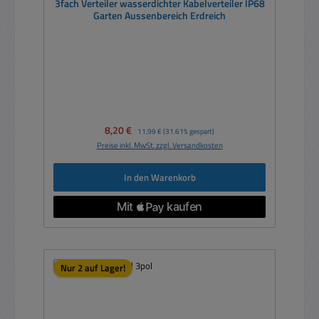
3fach Verteiler wasserdichter Kabelverteiler IP68
Garten Aussenbereich Erdreich
Verkaufspreis:
8,20 €
Regulärer Preis:
11,99 €
(31.61% gespart)
Preise inkl. MwSt. zzgl. Versandkosten
In den Warenkorb
Nur 2 auf Lager!