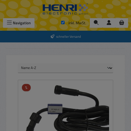
Zum Hauptinhalt springen
Navigation
inkl. MwSt.
schneller Versand
Rabatt
%