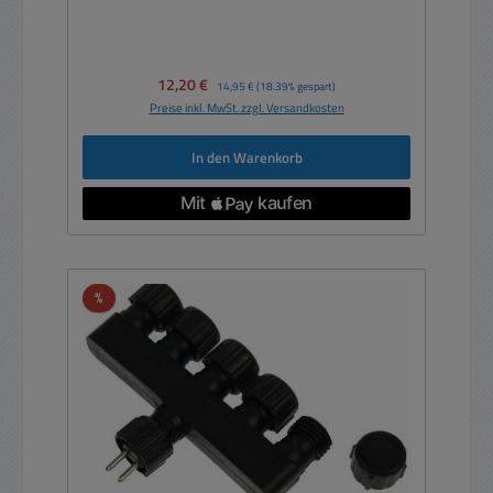
Verkaufspreis:
12,20 €
Regulärer Preis:
14,95 €
(18.39% gespart)
Preise inkl. MwSt. zzgl. Versandkosten
In den Warenkorb
Rabatt
%