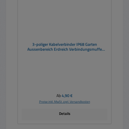
3-poliger Kabelverbinder IP68 Garten
Aussenbereich Erdreich Verbindungsmuffe
Kabelmuffe mit Klappklemmen
Regulärer Preis:
Ab
4,90 €
Preise inkl. MwSt. zzgl. Versandkosten
Details