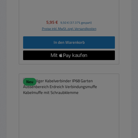
Verkaufspreis:
5,95 €
Regulärer Preis:
9,50 €
(37.37% gespart)
Preise inkl. MwSt. zzgl. Versandkosten
In den Warenkorb
Neu