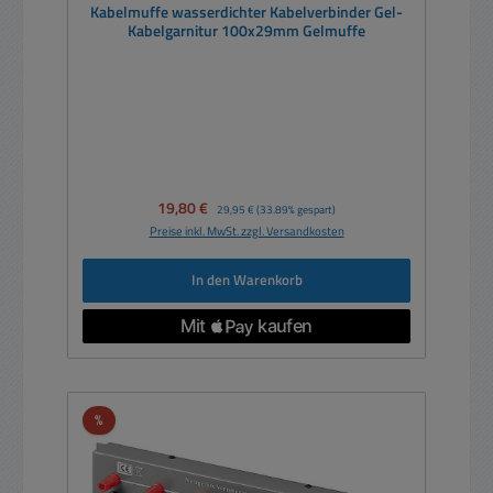
Kabelmuffe wasserdichter Kabelverbinder Gel-
Kabelgarnitur 100x29mm Gelmuffe
Verkaufspreis:
19,80 €
Regulärer Preis:
29,95 €
(33.89% gespart)
Preise inkl. MwSt. zzgl. Versandkosten
In den Warenkorb
Rabatt
%