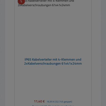
Rabatt
%
IP65 Kabelverteiler mit 4-Klemmen und
2xKabelverschraubungen 61x41x24mm
Verkaufspreis:
11,40 €
Regulärer Preis:
16,95 €
(32.74% gespart)