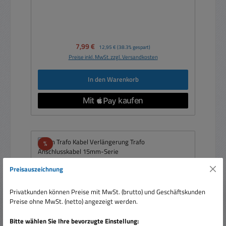
Verkaufspreis:
7,99 €
Regulärer Preis:
12,95 €
(38.3% gespart)
Preise inkl. MwSt. zzgl. Versandkosten
In den Warenkorb
Rabatt
%
Preisauszeichnung
Privatkunden können Preise mit MwSt. (brutto) und Geschäftskunden
Preise ohne MwSt. (netto) angezeigt werden.
Bitte wählen Sie Ihre bevorzugte Einstellung: