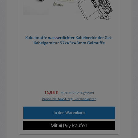
Kabelmuffe wasserdichter Kabelverbinder Gel-
Kabelgarnitur 57x43x43mm Gelmuffe
Verkaufspreis:
14,95 €
Regulärer Preis:
19,99 €
(25.21% gespart)
Preise inkl. MwSt. zzgl. Versandkosten
In den Warenkorb