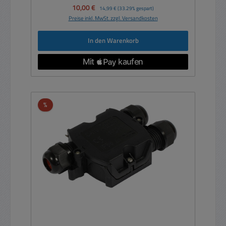
Verkaufspreis:
10,00 €
Regulärer Preis:
14,99 €
(33.29% gespart)
Preise inkl. MwSt. zzgl. Versandkosten
In den Warenkorb
Rabatt
%