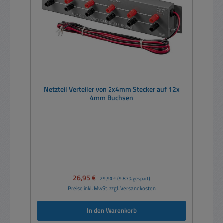
Netzteil Verteiler von 2x4mm Stecker auf 12x
4mm Buchsen
Verkaufspreis:
26,95 €
Regulärer Preis:
29,90 €
(9.87% gespart)
Preise inkl. MwSt. zzgl. Versandkosten
In den Warenkorb