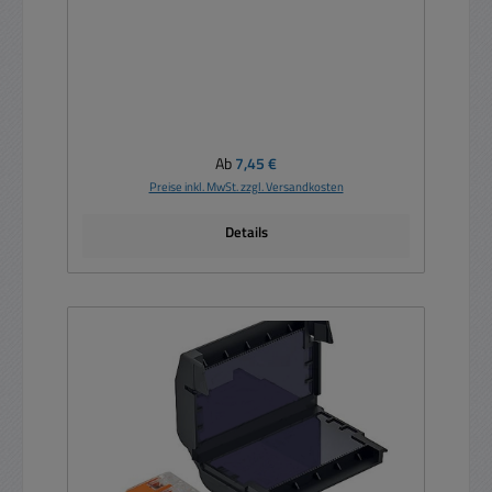
Regulärer Preis:
Ab
7,45 €
Preise inkl. MwSt. zzgl. Versandkosten
Details