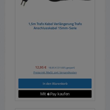
1,5m Trafo Kabel Verlängerung Trafo
Anschlusskabel 15mm-Serie
Verkaufspreis:
12,95 €
Regulärer Preis:
18,95 €
(31.66% gespart)
Preise inkl. MwSt. zzgl. Versandkosten
In den Warenkorb