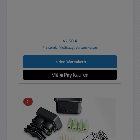
Regulärer Preis:
47,50 €
Preise inkl. MwSt. zzgl. Versandkosten
In den Warenkorb
Rabatt
%