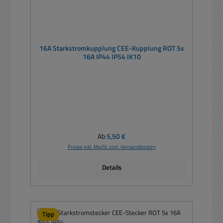
16A Starkstromkupplung CEE-Kupplung ROT 5x
16A IP44 IP54 IK10
Regulärer Preis:
Ab
5,50 €
Preise inkl. MwSt. zzgl. Versandkosten
Details
Tipp