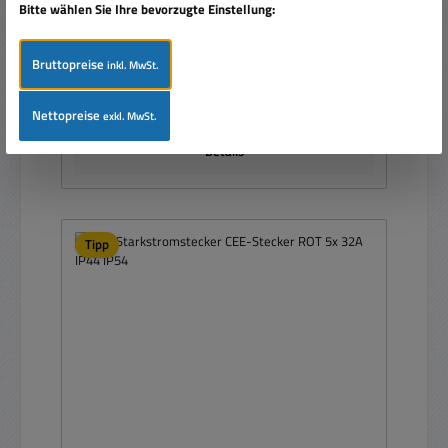
Bitte wählen Sie Ihre bevorzugte Einstellung:
Bruttopreise
inkl. MwSt.
Regulärer Preis:
Ab
6,95 €
Preise inkl. MwSt. zzgl. Versandkosten
Nettopreise
exkl. MwSt.
Details
Tipp