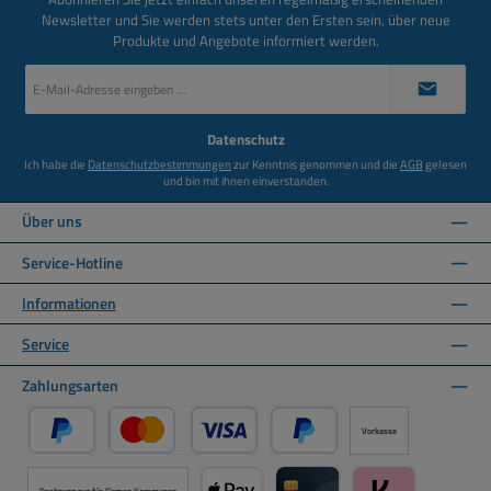
Newsletter und Sie werden stets unter den Ersten sein, über neue
Produkte und Angebote informiert werden.
E-
Mail-
Adresse
*
Datenschutz
Ich habe die
Datenschutzbestimmungen
zur Kenntnis genommen und die
AGB
gelesen
und bin mit ihnen einverstanden.
Über uns
Service-Hotline
Informationen
Service
Zahlungsarten
Vorkasse
PayPal
Kredit- oder Debitkarte über PayPal
Später Bezahlen über PayPal
Rechnung nur für Firmen Kommunen