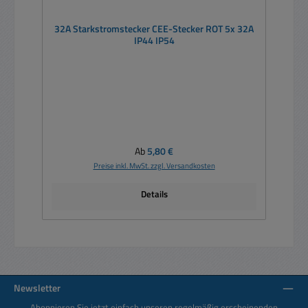
32A Starkstromstecker CEE-Stecker ROT 5x 32A
IP44 IP54
Regulärer Preis:
Ab
5,80 €
Preise inkl. MwSt. zzgl. Versandkosten
Details
Newsletter
Abonnieren Sie jetzt einfach unseren regelmäßig erscheinenden