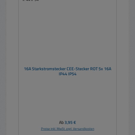
16A Starkstromstecker CEE-Stecker ROT 5x 16A
IP44 IP54
Regulärer Preis:
Ab
3,95 €
Preise inkl. MwSt. zzgl. Versandkosten