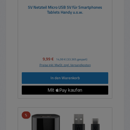
5V Netzteil Micro USB 5V für Smartphones
Tablets Handy u.s.w.
Verkaufspreis:
9,99 €
Regulärer Preis:
14,99 €
(33.36% gespart)
Preise inkl. MwSt. zzgl. Versandkosten
In den Warenkorb
Rabatt
%