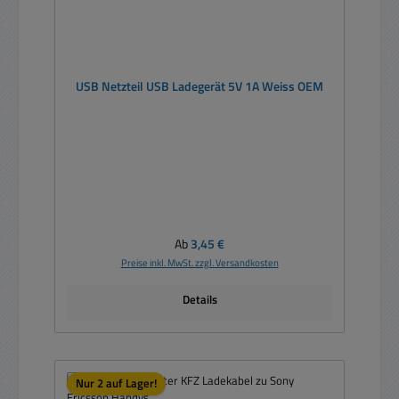
USB Netzteil USB Ladegerät 5V 1A Weiss OEM
Regulärer Preis:
Ab
3,45 €
Preise inkl. MwSt. zzgl. Versandkosten
Details
Nur 2 auf Lager!