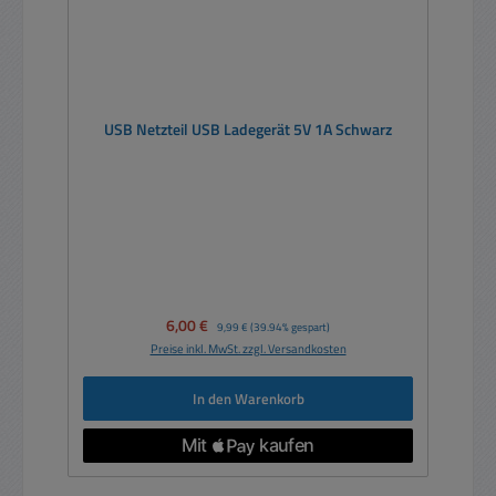
USB Netzteil USB Ladegerät 5V 1A Schwarz
Verkaufspreis:
6,00 €
Regulärer Preis:
9,99 €
(39.94% gespart)
Preise inkl. MwSt. zzgl. Versandkosten
In den Warenkorb