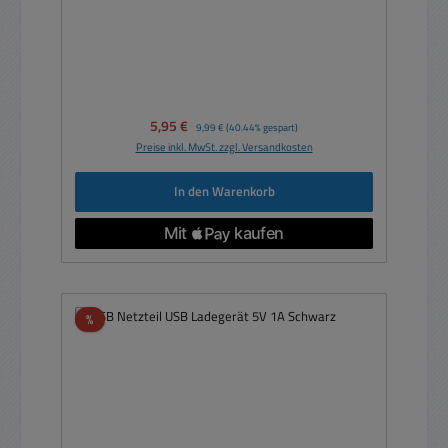
Verkaufspreis:
5,95 €
Regulärer Preis:
9,99 €
(40.44% gespart)
Preise inkl. MwSt. zzgl. Versandkosten
In den Warenkorb
Rabatt
%