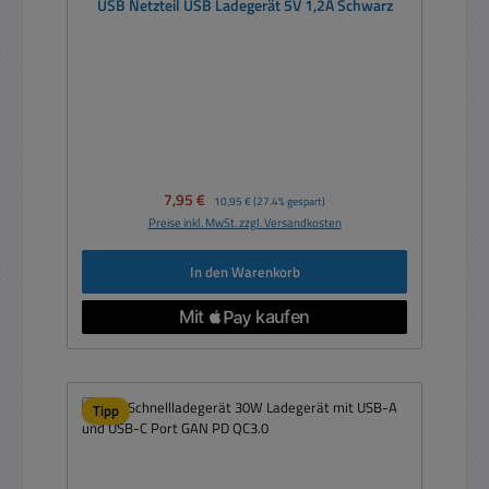
USB Netzteil USB Ladegerät 5V 1,2A Schwarz
Verkaufspreis:
7,95 €
Regulärer Preis:
10,95 €
(27.4% gespart)
Preise inkl. MwSt. zzgl. Versandkosten
In den Warenkorb
Tipp