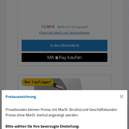
Verkaufspreis:
12,90 €
Regulärer Preis:
18,95 €
(31.93% gespart)
Preise inkl. MwSt. zzgl. Versandkosten
In den Warenkorb
Nur 1 auf Lager!
Preisauszeichnung
Privatkunden können Preise mit MwSt. (brutto) und Geschäftskunden
Preise ohne MwSt. (netto) angezeigt werden.
Bitte wählen Sie Ihre bevorzugte Einstellung: