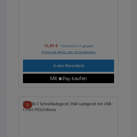
Verkaufspreis:
14,95 €
Regulärer Preis:
19,99 €
(25.21% gespart)
Preise inkl. MwSt. zzgl. Versandkosten
In den Warenkorb
Rabatt
%