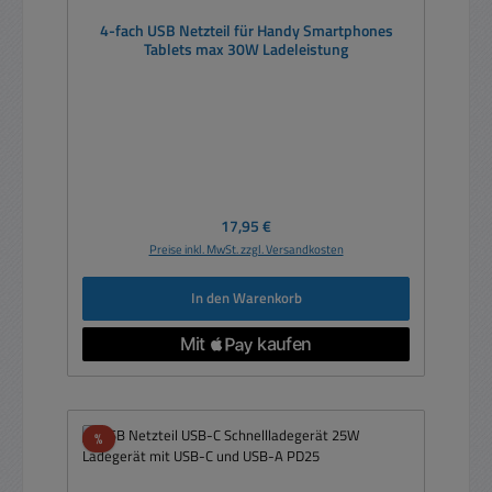
4-fach USB Netzteil für Handy Smartphones
Tablets max 30W Ladeleistung
Regulärer Preis:
17,95 €
Preise inkl. MwSt. zzgl. Versandkosten
In den Warenkorb
Rabatt
%