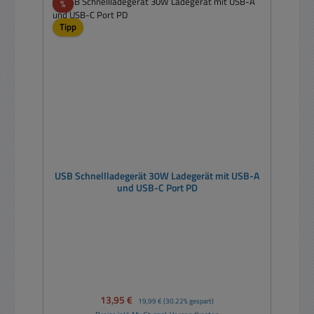
Rabatt
%
Tipp
USB Schnellladegerät 30W Ladegerät mit USB-A
und USB-C Port PD
Verkaufspreis:
13,95 €
Regulärer Preis:
19,99 €
(30.22% gespart)