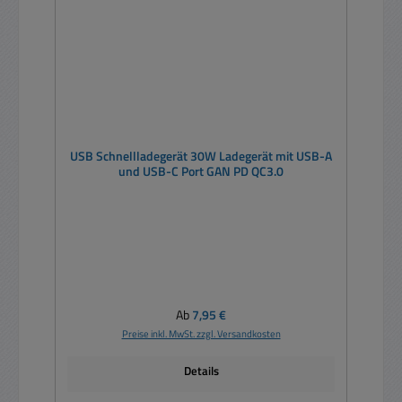
USB Schnellladegerät 30W Ladegerät mit USB-A
und USB-C Port GAN PD QC3.0
Regulärer Preis:
Ab
7,95 €
Preise inkl. MwSt. zzgl. Versandkosten
Details