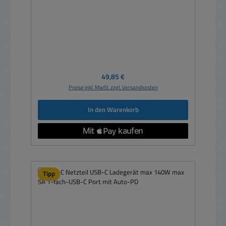
Regulärer Preis:
49,85 €
Preise inkl. MwSt. zzgl. Versandkosten
In den Warenkorb
Tipp