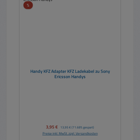
Rabatt
%
Handy KFZ Adapter KFZ Ladekabel zu Sony
Ericsson Handys
Verkaufspreis:
3,95 €
Regulärer Preis:
13,95 €
(71.68% gespart)
Preise inkl. MwSt. zzgl. Versandkosten