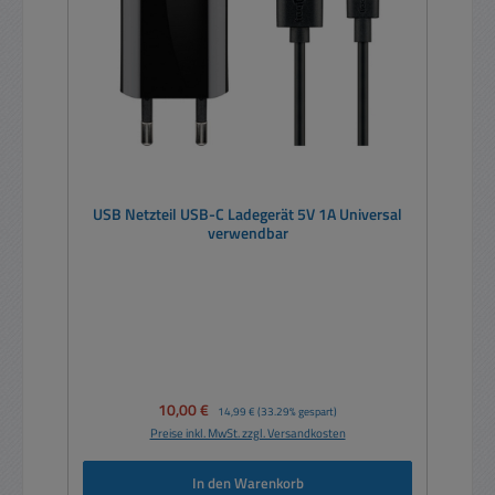
USB Netzteil USB-C Ladegerät 5V 1A Universal
verwendbar
Verkaufspreis:
10,00 €
Regulärer Preis:
14,99 €
(33.29% gespart)
Preise inkl. MwSt. zzgl. Versandkosten
In den Warenkorb