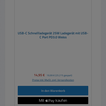
USB-C Schnellladegerät 25W Ladegerät mit USB-
C Port PD3.0 Weiss
Verkaufspreis:
14,95 €
Regulärer Preis:
19,99 €
(25.21% gespart)
Preise inkl. MwSt. zzgl. Versandkosten
In den Warenkorb