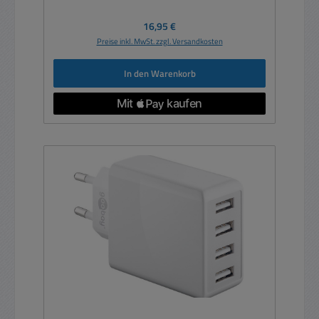
Regulärer Preis:
16,95 €
Preise inkl. MwSt. zzgl. Versandkosten
In den Warenkorb