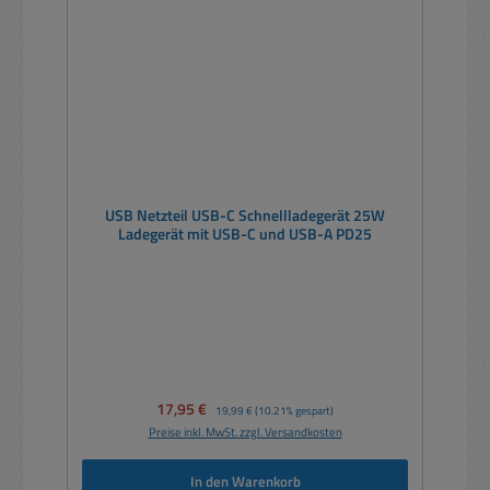
USB Netzteil USB-C Schnellladegerät 25W
Ladegerät mit USB-C und USB-A PD25
Verkaufspreis:
17,95 €
Regulärer Preis:
19,99 €
(10.21% gespart)
Preise inkl. MwSt. zzgl. Versandkosten
In den Warenkorb