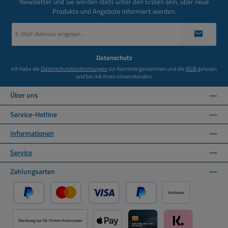
Newsletter und Sie werden stets unter den Ersten sein, über neue
Produkte und Angebote informiert werden.
E-
Mail-
Adresse
*
Datenschutz
Ich habe die
Datenschutzbestimmungen
zur Kenntnis genommen und die
AGB
gelesen
und bin mit ihnen einverstanden.
Über uns
Service-Hotline
Informationen
Service
Zahlungsarten
Vorkasse
PayPal
Kredit- oder Debitkarte über PayPal
Später Bezahlen über PayPal
Rechnung nur für Firmen Kommunen