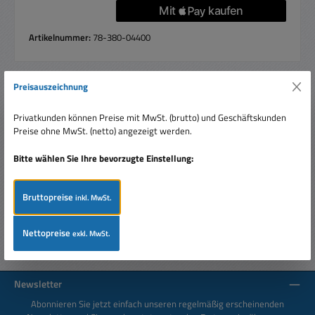
Artikelnummer:
78-380-04400
Preisauszeichnung
Beschreibung
Privatkunden können Preise mit MwSt. (brutto) und Geschäftskunden
USB Ladegerät USB mit Micro USB Kabel Eingansspannung:
Preise ohne MwSt. (netto) angezeigt werden.
230V ( 100-240V Autom. ) Ausgangsspannung: 5V
Belastbarkeit bis 1A N…
Mehr
Bitte wählen Sie Ihre bevorzugte Einstellung:
Bewertungen
Bruttopreise
inkl. MwSt.
Nettopreise
exkl. MwSt.
Newsletter
Abonnieren Sie jetzt einfach unseren regelmäßig erscheinenden