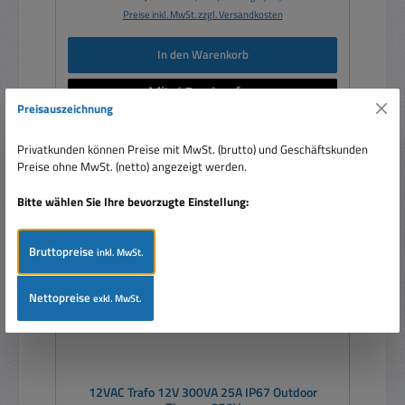
Preise inkl. MwSt. zzgl. Versandkosten
In den Warenkorb
Preisauszeichnung
Privatkunden können Preise mit MwSt. (brutto) und Geschäftskunden
Preise ohne MwSt. (netto) angezeigt werden.
Nur 5 auf Lager!
Rabatt
%
Bitte wählen Sie Ihre bevorzugte Einstellung:
Tipp
Bruttopreise
inkl. MwSt.
Nettopreise
exkl. MwSt.
12VAC Trafo 12V 300VA 25A IP67 Outdoor