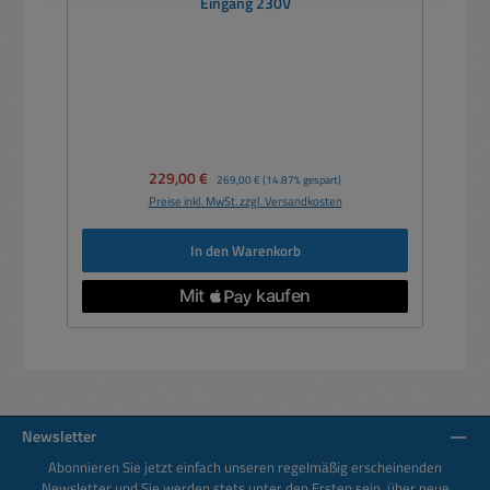
Eingang 230V
Verkaufspreis:
229,00 €
Regulärer Preis:
269,00 €
(14.87% gespart)
Preise inkl. MwSt. zzgl. Versandkosten
In den Warenkorb
Newsletter
Abonnieren Sie jetzt einfach unseren regelmäßig erscheinenden
Newsletter und Sie werden stets unter den Ersten sein, über neue