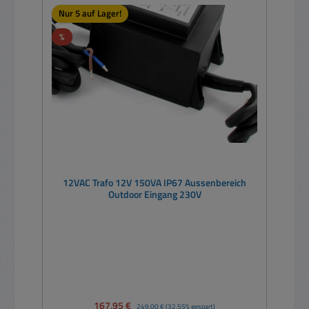
Nur 5 auf Lager!
Rabatt
%
12VAC Trafo 12V 150VA IP67 Aussenbereich
Outdoor Eingang 230V
Verkaufspreis:
167,95 €
Regulärer Preis:
249,00 €
(32.55% gespart)