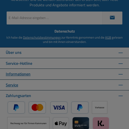
Produkte und Angebote informiert werden.
E-
Mail-
Adresse
*
Datenschutz
Ich habe die
Datenschutzbestimmungen
zur Kenntnis genommen und die
AGB
gelesen
und bin mit ihnen einverstanden.
Über uns
Service-Hotline
Informationen
Service
Zahlungsarten
Vorkasse
PayPal
Kredit- oder Debitkarte über PayPal
Später Bezahlen über PayPal
Rechnung nur für Firmen Kommunen