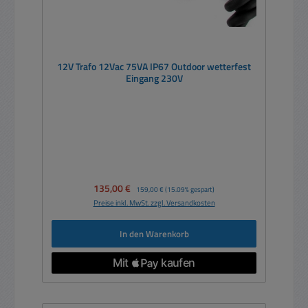
12V Trafo 12Vac 75VA IP67 Outdoor wetterfest
Eingang 230V
Verkaufspreis:
135,00 €
Regulärer Preis:
159,00 €
(15.09% gespart)
Preise inkl. MwSt. zzgl. Versandkosten
In den Warenkorb