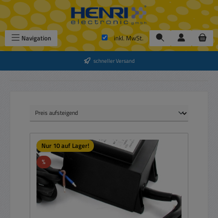
Zum Hauptinhalt springen
Navigation
inkl. MwSt.
schneller Versand
Nur 10 auf Lager!
Rabatt
%