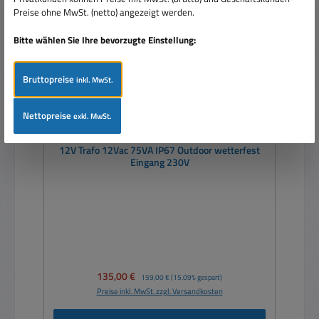
Preise ohne MwSt. (netto) angezeigt werden.
Bitte wählen Sie Ihre bevorzugte Einstellung:
Bruttopreise
inkl. MwSt.
Nettopreise
exkl. MwSt.
12V Trafo 12Vac 75VA IP67 Outdoor wetterfest
Eingang 230V
Verkaufspreis:
135,00 €
Regulärer Preis:
159,00 €
(15.09% gespart)
Preise inkl. MwSt. zzgl. Versandkosten