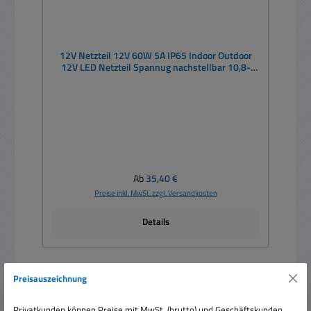
12V Netzteil 12V 60W 5A IP65 Indoor Outdoor
12V LED Netzteil Spannug nachstellbar 10,8-
13,5V
Regulärer Preis:
Ab
35,40 €
Preise inkl. MwSt. zzgl. Versandkosten
Details
Preisauszeichnung
Nur 10 auf Lager!
Rabatt
Privatkunden können Preise mit MwSt. (brutto) und Geschäftskunden
%