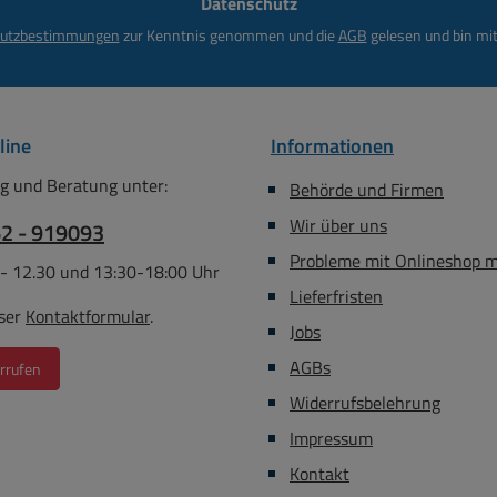
Datenschutz
*
utzbestimmungen
zur Kenntnis genommen und die
AGB
gelesen und bin mit
line
Informationen
g und Beratung unter:
Behörde und Firmen
Wir über uns
62 - 919093
Probleme mit Onlineshop 
 - 12.30 und 13:30-18:00 Uhr
Lieferfristen
ser
Kontaktformular
.
Jobs
AGBs
rrufen
Widerrufsbelehrung
Impressum
Kontakt