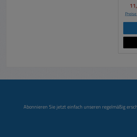
Kühlk
Ver
11
ho
Preise
Mate
Bauhö
sieh
Recht
die B
1,1K/
K/W
Abonnieren Sie jetzt einfach unseren regelmäßig ersc