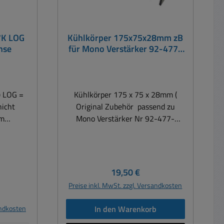
7K LOG
Kühlkörper 175x75x28mm zB
hse
für Mono Verstärker 92-477-
00900
) LOG =
Kühlkörper 175 x 75 x 28mm (
Original Zubehör passend zu
Mono Verstärker Nr 92-477-
ng 0,2W
00900 ) Kühlkörper mit
4W bei
vorgebohrte Löcher Der
hwinkel
Kühlkörper kann natürlich auch
-5%
anderstweitig eingesetzt werden
Regulärer Preis:
19,50 €
 1,5 Ncm
Abmessungen: 175 x 75 x 28mm
Preise inkl. MwSt. zzgl. Versandkosten
schluss,
Material Alu Schwarz eloxiert
is:
bereich:
passend zu siehe im Zubehör-
andkosten
In den Warenkorb
: 20.000
Register