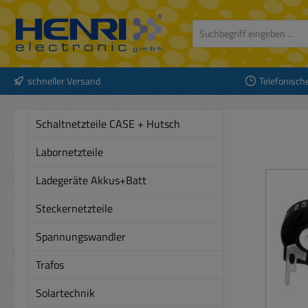
 Hauptinhalt springen
Zur Suche springen
Zur Hauptnavigation springen
schneller Versand
Telefonisch
Schaltnetzteile CASE + Hutsch
Labornetzteile
Ladegeräte Akkus+Batt
Steckernetzteile
Spannungswandler
Trafos
Solartechnik