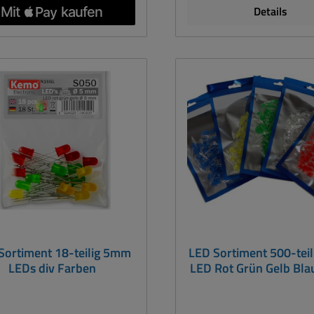
Umdrehungen Abmessung
Details
6mm / L: 50,0mm / C
Sortiment 18-teilig 5mm
LED Sortiment 500-tei
LEDs div Farben
LED Rot Grün Gelb Bl