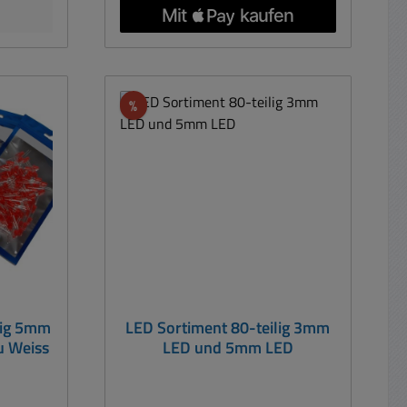
en: D:
: 8mm
Rabatt
%
lig 5mm
LED Sortiment 80-teilig 3mm
au Weiss
LED und 5mm LED