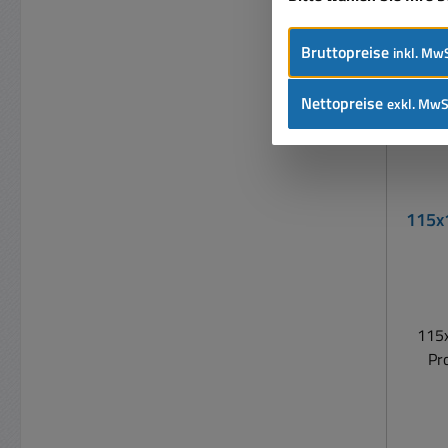
Bruttopreise
inkl. MwS
Nettopreise
exkl. MwS
115x100
U
115
Pro
ver
Halt
Grund