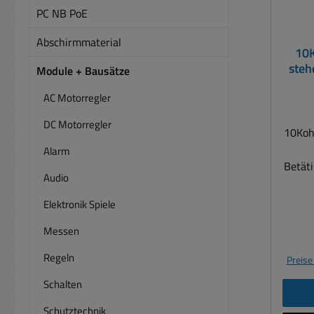
PC NB PoE
Abschirmmaterial
10K
steh
Module + Bausätze
AC Motorregler
DC Motorregler
10Koh
Alarm
Betäti
Audio
Leis
Be
Elektronik Spiele
Tol
Messen
linea
Grad 
Regeln
Preise
Schalten
Schutztechnik