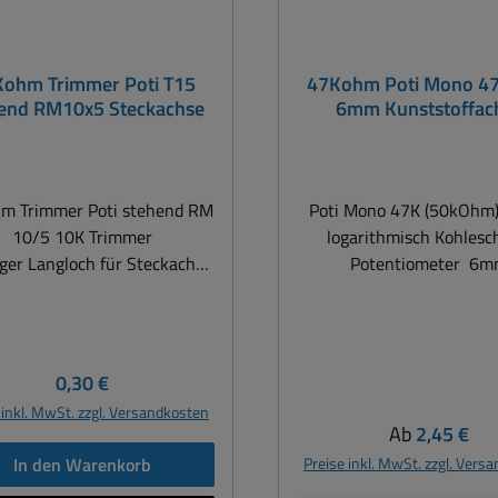
ohm Trimmer Poti T15
47Kohm Poti Mono 4
end RM10x5 Steckachse
6mm Kunststoffac
m Trimmer Poti stehend RM
Poti Mono 47K (50kOhm
10/5 10K Trimmer
logarithmisch Kohleschicht
ger Langloch für Steckachse
Potentiometer 6mm
tung / Belastbarkeit 0,25W
Kunststoffachse Leistu
triebsspannung bis 250 V
(logarithmisch) bzw. 0,
eranz +/-20% Kohleschicht
(linear) Vmax 500V Dre
r Drehwinkel 265 Grad +/- 5
300° mechanisch +/
Regulärer Preis:
0,30 €
Betriebstemperatur -25 °C -
Drehmoment: 0,4 Ncm bis
 inkl. MwSt. zzgl. Versandkosten
70 °
Ausführung Mono Printan
Regulärer Pre
Ab
2,45 €
Lötanschluss Temperatur
In den Warenkorb
Preise inkl. MwSt. zzgl. Vers
-25°C +70°C Lebensdauer