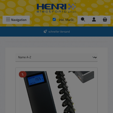
Zum Hauptinhalt springen
Navigation
inkl. MwSt.
schneller Versand
Rabatt
%