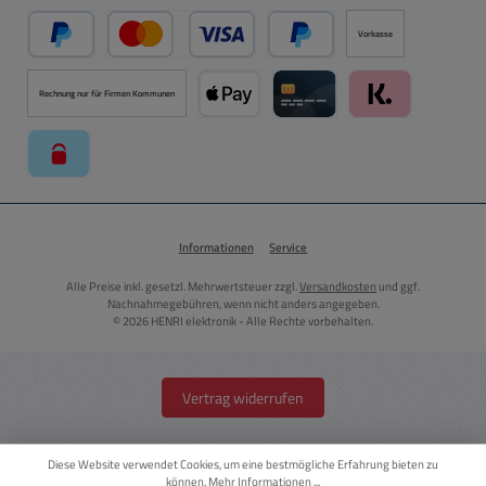
Vorkasse
PayPal
Kredit- oder Debitkarte über PayPal
Später Bezahlen über PayPal
Rechnung nur für Firmen Kommunen
Apple Pay über Mollie Zahlungssystem
Kreditkarte über Mollie Zahl
Klarna über Moll
paysafecard über Mollie Zahlungssystem
Informationen
Service
Alle Preise inkl. gesetzl. Mehrwertsteuer zzgl.
Versandkosten
und ggf.
Nachnahmegebühren, wenn nicht anders angegeben.
© 2026 HENRI elektronik - Alle Rechte vorbehalten.
Vertrag widerrufen
Diese Website verwendet Cookies, um eine bestmögliche Erfahrung bieten zu
können.
Mehr Informationen ...