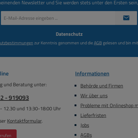
heinenden Newsletter und Sie werden stets unter den Ersten sei
6835DWA, 6835DWAE,
6835DWB, 6835DWD,
E-
1HDWA, 6913DWH, 6914D,
Mail-
Adresse
DWDE, 6916D, 6916DWDE,
Datenschutz
*
916DWDE6916FDWDE,
utzbestimmungen
zur Kenntnis genommen und die
AGB
gelesen und bin mit
16FDWDE, 6916FDWDE1,
D, 6917DWDE, 6917FDWDE,
8D, 6918DWA, 6918DWAE,
WD, 6918DWDE, 6918DWF,
918DWFE, 6918FDWDE,
line
Informationen
DWA, 6980FD, 6980FDWAE,
g und Beratung unter:
Behörde und Firmen
980FDWDE, 8270DWAE,
270DWALE, 8270DWE,
Wir über uns
62 - 919093
8271DWAE, 8271DWE,
Probleme mit Onlineshop 
 - 12.30 und 13:30-18:00 Uhr
1DWH, 8413D, 8413DWAE,
Lieferfristen
413DWDE, 8413DWFE,
ser
Kontaktformular
.
DWFE, Automotive, DA312,
Jobs
DA312D, DA312DWA,
AGBs
rrufen