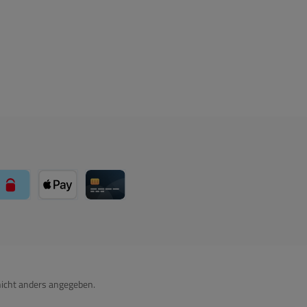
über Mollie Zahlungssystem
paysafecard über Mollie Zahlungssystem
Apple Pay über Mollie Zahlungssystem
Kreditkarte über Mollie Zahlungssystem
icht anders angegeben.