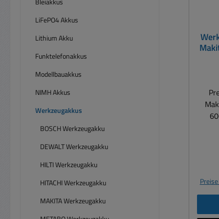
Bleiakkus
LiFePO4 Akkus
Werk
Lithium Akku
Maki
Funktelefonakkus
60
105
Modellbauakkus
Pr
NIMH Akkus
Mak
Werkzeugakkus
60
1
BOSCH Werkzeugakku
hoch
DEWALT Werkzeugakku
Makit
der er
HILTI Werkzeugakku
PATON
Preise
HITACHI Werkzeugakku
den B
Kun
MAKITA Werkzeugakku
richt
METABO Werkzeugakku