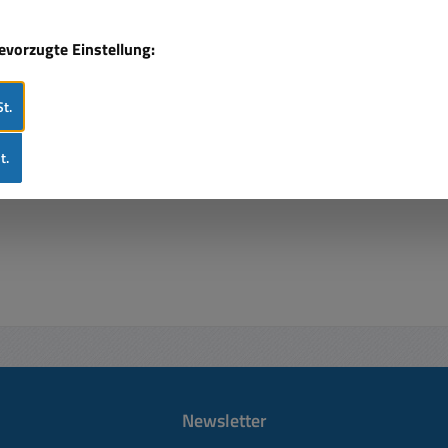
DWBE, 6213DWBLE, 6216D,
DWBE, 6216DWDE, 6217D,
bevorzugte Einstellung:
DWDE, 6217DWDLE, 6223D,
3DE, 6223DW, 6223DWE,
t.
7D, 6227DW, 6227DWBE,
7DWE, 6227DWLE, 6270D,
270DWAE, 6270DWALE,
t.
0DWE, 6270DWPE, 6271D,
6271DWAE, 6271DWE,
271DWPE, 6271DWPLE,
1DWHE, 6313D, 6313DA,
313DWAE, 6313DWBE,
DWAE, 6314DWBE, 6316D,
6316DWA, 6316DWAE,
6DWB, 6316DWBE, 6317D,
317DWAE, 6317DWDE,
DWDRE, 6317DWFE, 6319D,
Newsletter
WFE, 6327DWE, 638347-8,
347-8-2, 6835D, 6835DA,