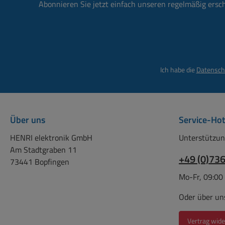
Abonnieren Sie jetzt einfach unseren regelmäßig ersc
691
6914
6
Ich habe die
Datensch
69
6917
691
6918D
6
Über uns
Service-Hot
6960
HENRI elektronik GmbH
Unterstützun
6
Am Stadtgraben 11
8
+49 (0)73
73441 Bopfingen
Mo-Fr, 09:00
841
8
Oder über un
8414
Vertrag wide