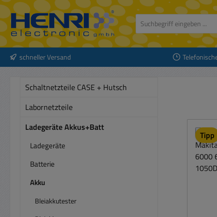
 Hauptinhalt springen
Zur Suche springen
Zur Hauptnavigation springen
schneller Versand
Telefonisch
Schaltnetzteile CASE + Hutsch
Labornetzteile
Ladegeräte Akkus+Batt
Tipp
Ladegeräte
Batterie
Akku
Bleiakkutester