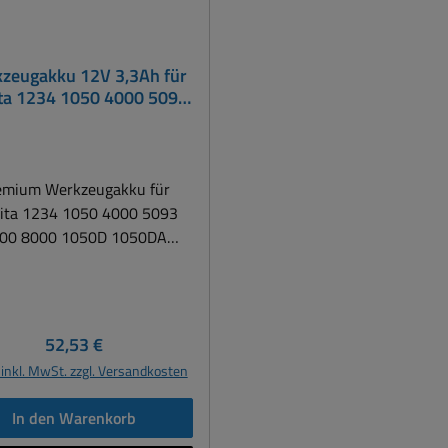
zeugakku 12V 3,3Ah für
ta 1234 1050 4000 5093
00 6271D 800 1050D
0DA 1050DRA 1050DWA
emium Werkzeugakku für
ita 1234 1050 4000 5093
00 8000 1050D 1050DA
050DRA 1050DWA Der
wertige Werkzeug-Akku für
a ist aus der Premium Serie
folgreichen deutschen Marke
Regulärer Preis:
52,53 €
A. Er wurde entwickelt um
 inkl. MwSt. zzgl. Versandkosten
edürfnissen anspruchsvoller
den gerecht zu werden. So
In den Warenkorb
et sich die neu geschaffene