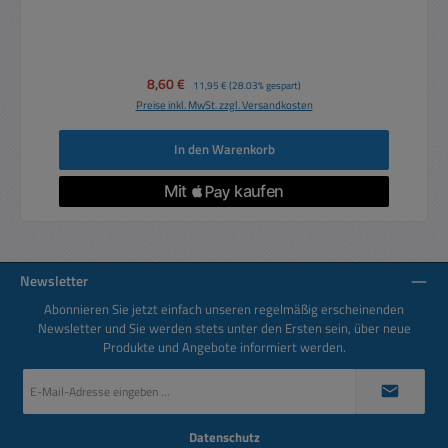
Verkaufspreis:
8,60 €
Regulärer Preis:
11,95 €
(28.03% gespart)
Preise inkl. MwSt. zzgl. Versandkosten
In den Warenkorb
Newsletter
Abonnieren Sie jetzt einfach unseren regelmäßig erscheinenden
Newsletter und Sie werden stets unter den Ersten sein, über neue
Produkte und Angebote informiert werden.
E-
Mail-
Adresse
*
Datenschutz