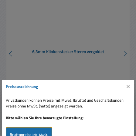
6,3mm Klinkenstecker Stereo vergoldet
Preisauszeichnung
Privatkunden können Preise mit MwSt. (brutto) und Geschäftskunden
Verkaufspreis:
1,30 €
Regulärer Preis:
Preise ohne MwSt. (netto) angezeigt werden.
2,70 €
(51.85% gespart)
Preise inkl. MwSt. zzgl. Versandkosten
Bitte wählen Sie Ihre bevorzugte Einstellung:
In den Warenkorb
Bruttopreise
inkl. MwSt.