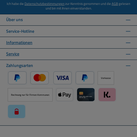
Ich habe die
Datenschutzbestimmungen
zur Kenntnis genommen und die
AGB
gelesen
und bin mit ihnen einverstanden.
Über uns
Service-Hotline
Informationen
Service
Zahlungsarten
Vorkasse
PayPal
Kredit- oder Debitkarte über PayPal
Später Bezahlen über PayPal
Rechnung nur für Firmen Kommunen
Apple Pay über Mollie Zahlungssystem
Kreditkarte über Mollie Zahl
Klarna über Moll
paysafecard über Mollie Zahlungssystem