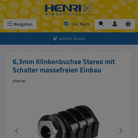
Zum Hauptinhalt springen
Navigation
inkl. MwSt.
schneller Versand
6,3mm Klinkenbuchse Stereo mit
Schalter massefreien Einbau
diverse
Bildergalerie überspringen