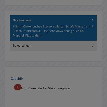
Beschreibung
6,3mm Klinkenbuchse Stereo isolierter Schaft Massefrei mit
3-fachSchaltkontakt + typische Anwendung auch bei
Marshall Plati…
Mehr
Bewertungen
Produktgalerie überspringen
Zubehör
Rabatt
%