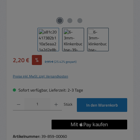
Verkaufspreis:
2,20 €
%
Regulärer Preis:
2,95 €
(25.42% gespart)
Preise inkl. MwSt. zzgl. Versandkosten
Sofort verfügbar, Lieferzeit: 2-3 Tage
Produkt Anzahl: Gib den gewünschten Wert ein oder benutze die Schaltflächen um die 
Stück
In den Warenkorb
Artikelnummer:
39-859-00060