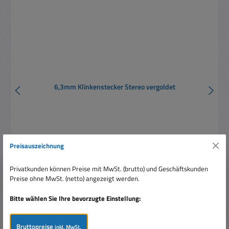
6,3mm Klinkenstecker Stereo vergoldet
Preisauszeichnung
Privatkunden können Preise mit MwSt. (brutto) und Geschäftskunden
Verkaufspreis:
1,30 €
Regulärer Preis:
Preise ohne MwSt. (netto) angezeigt werden.
2,70 €
(51.85% gespart)
Preise inkl. MwSt. zzgl. Versandkosten
Bitte wählen Sie Ihre bevorzugte Einstellung:
In den Warenkorb
Bruttopreise
inkl. MwSt.