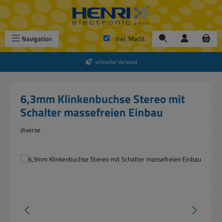
Zum Hauptinhalt springen
Navigation
inkl. MwSt.
schneller Versand
6,3mm Klinkenbuchse Stereo mit
Schalter massefreien Einbau
diverse
Bildergalerie überspringen