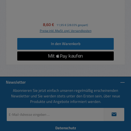
Verkaufspreis:
8,60 €
Regulärer Preis:
11,95 €
(28.03% gespart)
Preise inkl. MwSt. zzgl. Versandkosten
In den Warenkorb
Newsletter
Abonnieren Sie jetzt einfach unseren regelmäßig erscheinenden
Newsletter und Sie werden stets unter den Ersten sein, über neue
Produkte und Angebote informiert werden.
E-
Mail-
Adresse
*
Datenschutz