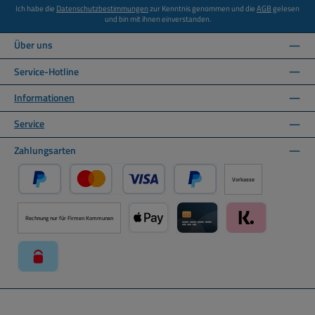
Ich habe die
Datenschutzbestimmungen
zur Kenntnis genommen und die
AGB
gelesen
und bin mit ihnen einverstanden.
Über uns
Service-Hotline
Informationen
Service
Zahlungsarten
Vorkasse
PayPal
Kredit- oder Debitkarte über PayPal
Später Bezahlen über PayPal
Rechnung nur für Firmen Kommunen
Apple Pay über Mollie Zahlungssystem
Kreditkarte über Mollie Zahl
Klarna über Moll
paysafecard über Mollie Zahlungssystem