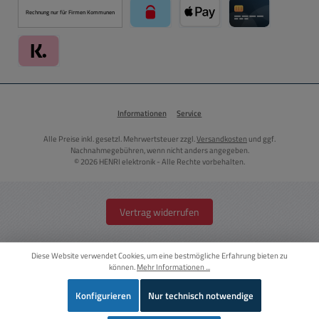
Rechnung nur für Firmen Kommunen
paysafecard über Mollie Zahlungssystem
Apple Pay über Mollie Zahlu
Kreditkarte über
Klarna über Mollie Zahlungssystem
Informationen
Service
Alle Preise inkl. gesetzl. Mehrwertsteuer zzgl.
Versandkosten
und ggf.
Nachnahmegebühren, wenn nicht anders angegeben.
© 2026 HENRI elektronik - Alle Rechte vorbehalten.
Vertrag widerrufen
Diese Website verwendet Cookies, um eine bestmögliche Erfahrung bieten zu
können.
Mehr Informationen ...
Konfigurieren
Nur technisch notwendige