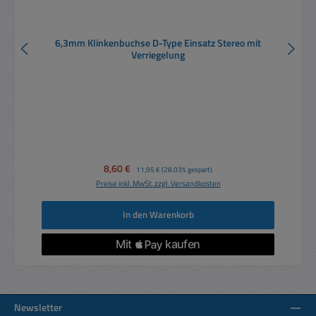
6,3mm Klinkenbuchse D-Type Einsatz Stereo mit
Verriegelung
Verkaufspreis:
8,60 €
Regulärer Preis:
11,95 €
(28.03% gespart)
Preise inkl. MwSt. zzgl. Versandkosten
In den Warenkorb
Newsletter