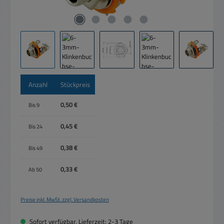
Anzahl
Stückpreis
0,50 €
Bis
9
0,45 €
Bis
24
0,38 €
Bis
49
0,33 €
Ab
50
Preise inkl. MwSt. zzgl. Versandkosten
Sofort verfügbar, Lieferzeit: 2-3 Tage