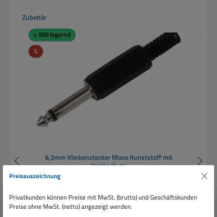
Produktgalerie überspringen
Zubehör
> 500 lagernd
Rabatt
%
6,3mm Klinkenstecker Mono Kunststoff mit
Knickschutz
Preisauszeichnung
Privatkunden können Preise mit MwSt. (brutto) und Geschäftskunden
Preise ohne MwSt. (netto) angezeigt werden.