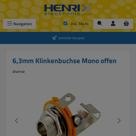
Zum Hauptinhalt springen
Navigation
inkl. MwSt.
schneller Versand
6,3mm Klinkenbuchse Mono offen
diverse
Bildergalerie überspringen