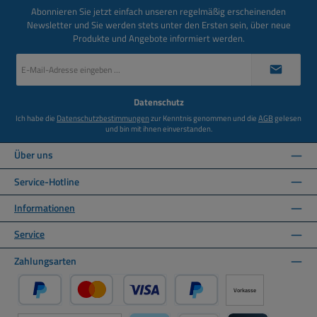
Abonnieren Sie jetzt einfach unseren regelmäßig erscheinenden
Newsletter und Sie werden stets unter den Ersten sein, über neue
Produkte und Angebote informiert werden.
E-
Mail-
Adresse
*
Datenschutz
Ich habe die
Datenschutzbestimmungen
zur Kenntnis genommen und die
AGB
gelesen
und bin mit ihnen einverstanden.
Über uns
Service-Hotline
Informationen
Service
Zahlungsarten
Vorkasse
PayPal
Kredit- oder Debitkarte über PayPal
Später Bezahlen über PayPal