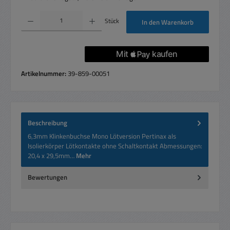
Produkt Anzahl: Gib den gewünschten Wert ein oder benutze die Schaltflächen um die 
Stück
In den Warenkorb
Artikelnummer:
39-859-00051
Beschreibung
6,3mm Klinkenbuchse Mono Lötversion Pertinax als
Isolierkörper Lötkontakte ohne Schaltkontakt Abmessungen:
20,4 x 29,5mm…
Mehr
Bewertungen