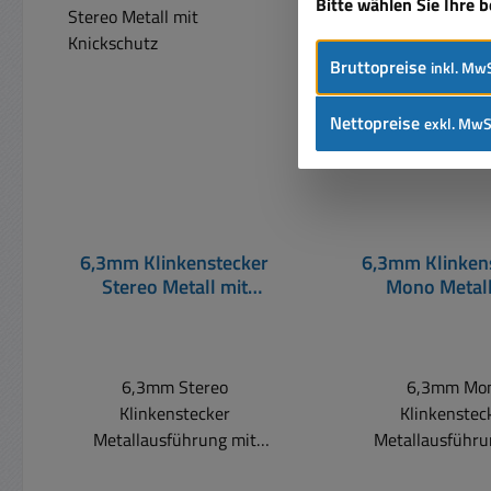
Bitte wählen Sie Ihre 
Bruttopreise
inkl. MwS
Nettopreise
exkl. MwS
6,3mm Klinkenstecker
6,3mm Klinken
Stereo Metall mit
Mono Metall
Knickschutz
Knickschu
6,3mm Stereo
6,3mm Mo
Klinkenstecker
Klinkenstec
Metallausführung mit
Metallausführung
Kabel-Knickschutz geeignet
Kabel-Knickschutz