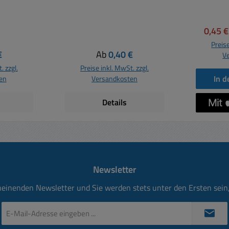
s 7mm
 Kabel
Verkau
0,45 
chirmte
Preise
 Preis:
Regulärer Preis:
€
Ab
0,40 €
V
mit
. zzgl.
Preise inkl. MwSt. zzgl.
ehe
In 
en
Versandkosten
egister
Details
Newsletter
heinenden Newsletter und Sie werden stets unter den Ersten sei
E-
Mail-
Adresse