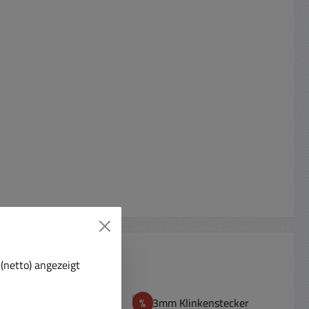
(netto) angezeigt
Rabatt
agernd
%