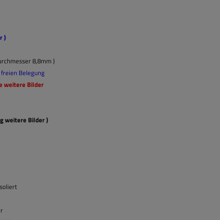
 )
Durchmesser 8,8mm )
r freien Belegung
e weitere Bilder
g weitere Bilder )
oliert
er