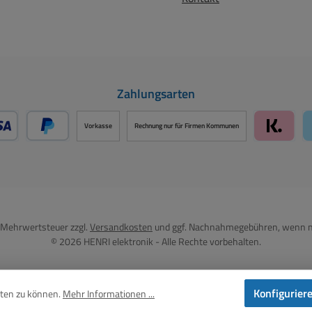
Zahlungsarten
Vorkasse
Rechnung nur für Firmen Kommunen
- oder Debitkarte über PayPal
Später Bezahlen über PayPal
Klarna 
l. Mehrwertsteuer zzgl.
Versandkosten
und ggf. Nachnahmegebühren, wenn n
© 2026 HENRI elektronik - Alle Rechte vorbehalten.
Konfigurier
eten zu können.
Mehr Informationen ...