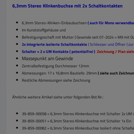
6,3mm Stereo Klinkenbuchse mit 2x Schaltkontakten
6,3mm Stereo-Klinken-Einbaubuchsen
( auch für Mono verwendbar
Im Kunststoffgehäuse und
Befestigungsschaft mit Mutter ( Gewinde seit 07-2024 = M9 mit 
2x integrierte isolierte Schaltkontakte
( Schliesser und Öffner ) zu
Schalter = 2 x UM Kontakte ( potentialfrei )
Zeichnung / Plan sieh
Massepunkt am Gewinde
Zentralbefestigung Durchmesser 12mm
Abmessungen: 17 x 16,8mm Bautiefe: 29mm
( siehe auch Zeichnun
Restliche Abmessungen siehe Zeichnung
Ähnliche weitere Artikel siehe unter folgenden Bst.Nr.:
39-859-00058 = 6,3mm Stereo Klinkenbuchse mit Schalter 2x UM is
39-859-00051 = 6,3mm Stereo Klinkenbuchse mit Schalter 1x Ein
39-859-00082 =
6,3mm Stereo Klinkenbuchse Isoliert ohne Schalt