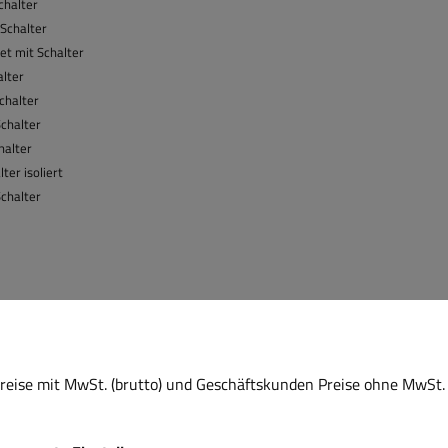
chalter
Schalter
et mit Schalter
alter
chalter
chalter
halter
er isoliert
chalter
eise mit MwSt. (brutto) und Geschäftskunden Preise ohne MwSt. 
> 500 l