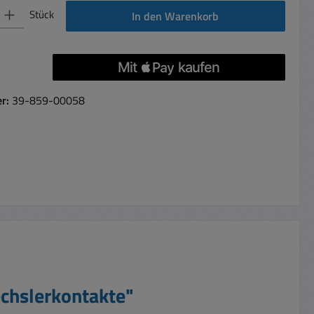
 Gib den gewünschten Wert ein oder benutze die Schaltflächen um die Anzahl 
Stück
In den Warenkorb
er:
39-859-00058
chslerkontakte"