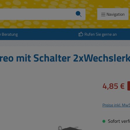
Navigation
e Beratung
Rufen Sie gerne an
eo mit Schalter 2xWechsler
Verkaufspreis:
4,85 €
Preise inkl. Mw
Sofort verfü