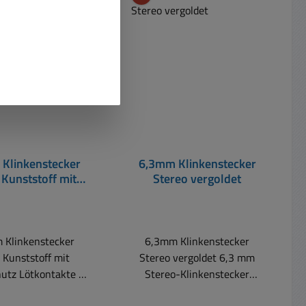
t
Klinkenstecker
6,3mm Klinkenstecker
Kunststoff mit
Stereo vergoldet
nickschutz
 Klinkenstecker
6,3mm Klinkenstecker
Kunststoff mit
Stereo vergoldet 6,3 mm
ontakte /
Stereo-Klinkenstecker
 Kunststoffhaube
vergoldet mit Knickschutz