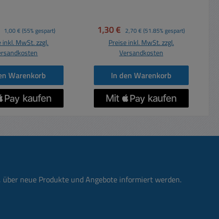
vergoldet Metallhülse
mitKnickschutz Lötkontakte
/ Lötpads Kabeleinlaß
fspreis:
Regulärer Preis:
Verkaufspreis:
Regulärer Preis:
€
1,30 €
1,00 €
(55% gespart)
2,70 €
(51.85% gespart)
Knickschutztülle
 inkl. MwSt. zzgl.
Preise inkl. MwSt. zzgl.
Durchmesser : 6,7mm
ersandkosten
Versandkosten
Kabeleinlaß an Hülse ohne
Knickschutztülle : 8,2mm
den Warenkorb
In den Warenkorb
n, über neue Produkte und Angebote informiert werden.