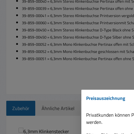
39-859-00040 =
6,3mm Stereo Klinkenbuchse Pertinax offen mit S
39-859-00039 =
6,3mm Stereo Klinkenbuchse Pertinax offen ohne 
39-859-00041 =
6,3mm Stereo Klinkenbuchse Printversion
vergold
39-859-00060 =
6,3mm Stereo Klinkenbuchse Printversionmit Sch
39-859-00450 =
6,3mm Stereo Klinkenbuchse D-Type Black ohne S
39-859-00450 =
6,3mm Stereo Klinkenbuchse D-Type Silber ohne S
39-859-00052 =
6,3mm Mono Klinkenbuchse Pertinax offen mit Sc
39-859-00052 =
6,3mm Mono Klinkenbuchse geschlossen mit Schalt
39-859-00051 =
6,3mm Mono Klinkenbuchse Pertinax offen ohne S
Preisauszeichnung
Zubehör
Ähnliche Artikel
Privatkunden können Pr
werden.
Produktgalerie überspringen