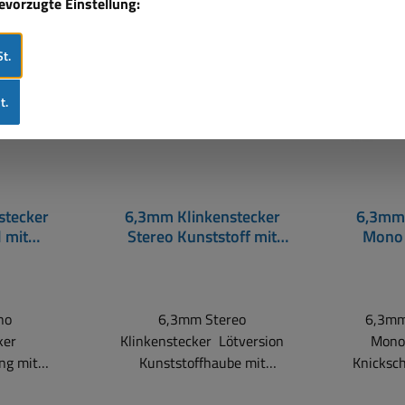
bevorzugte Einstellung:
Rabat
%
t.
t.
stecker
6,3mm Klinkenstecker
6,3mm 
 mit
Stereo Kunststoff mit
Mono 
tz
Knickschutz
K
no
6,3mm Stereo
6,3mm
ker
Klinkenstecker Lötversion
Mono 
 mit
Kunststoffhaube mit
Knickschutz Lötk
 geeignet
Knickschutz
Lötpad