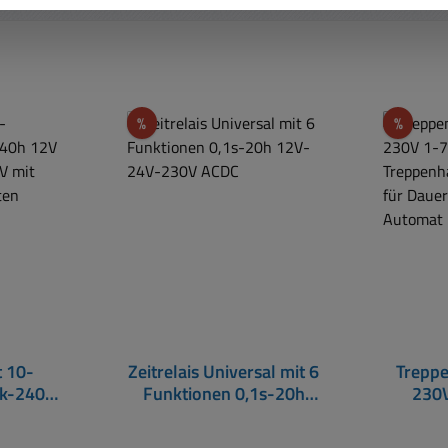
Rabatt
Rabat
%
%
t 10-
Zeitrelais Universal mit 6
Treppe
ek-240h
Funktionen 0,1s-20h
230V
5V 230V
12V-24V-230V ACDC
Tre
Schalte