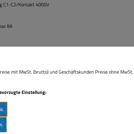
ng C1-C2/Kontakt 4000V
max 8A
 (<10s)+/- 20% 0,05/0,1/0,2/1mA )
en B1-A2 oder B2-A2 können zwei unterschiedliche Funktionseb
eise mit MwSt. (brutto) und Geschäftskunden Preise ohne MwSt. 
15
 übliche 35mm Hutschiene 35mm
bevorzugte Einstellung:
m EN61812-1
t.
t.