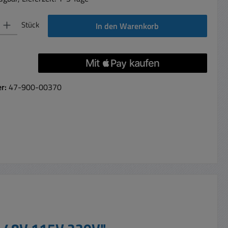
 Gib den gewünschten Wert ein oder benutze die Schaltflächen um die Anzahl 
Stück
In den Warenkorb
er:
47-900-00370