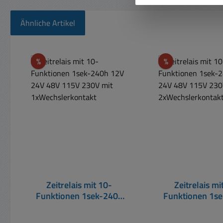
Ähnliche Artikel
Produktgalerie überspringen
Rabatt
Rabatt
%
%
Zeitrelais mit 10-
Zeitrelais mi
Funktionen 1sek-240h
Funktionen 1s
12V 24V 48V 115V 230V
12V 24V 48V 11
mit 1xWechslerkontakt
mit