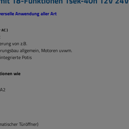
s mit 18-Funktionen 1sek-40h 12V 2
iverselle Anwendung aller Art
r AC )
t
erung von z.B.
erungsbau allgemein, Motoren uvwm.
integrierte Potis
tionen wie
1-A2
atischer Türöffner)